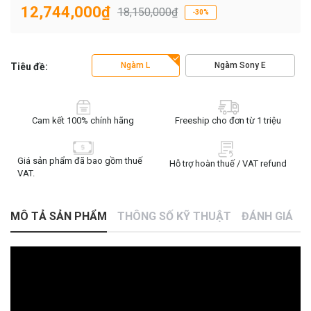
12,744,000₫
18,150,000₫
-30%
Ngàm L
Ngàm Sony E
Tiêu đề:
Cam kết 100% chính hãng
Freeship cho đơn từ 1 triệu
Giá sản phẩm đã bao gồm thuế
Hỗ trợ hoàn thuế / VAT refund
VAT.
MÔ TẢ SẢN PHẨM
THÔNG SỐ KỸ THUẬT
ĐÁNH GIÁ