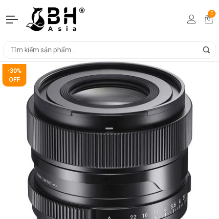
0
-30%
OFF