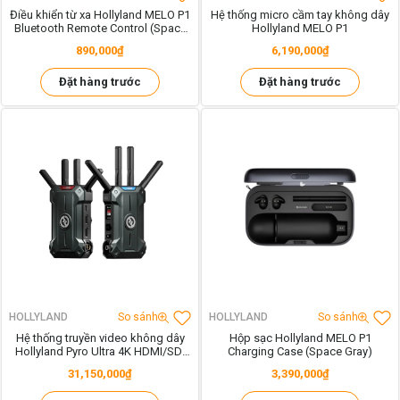
Điều khiển từ xa Hollyland MELO P1
Hệ thống micro cầm tay không dây
Bluetooth Remote Control (Space
Hollyland MELO P1
Gray)
890,000₫
6,190,000₫
Đặt hàng trước
Đặt hàng trước
HOLLYLAND
So sánh
HOLLYLAND
So sánh
Hệ thống truyền video không dây
Hộp sạc Hollyland MELO P1
Hollyland Pyro Ultra 4K HDMI/SDI
Charging Case (Space Gray)
Wireless Video Transmission
31,150,000₫
3,390,000₫
System