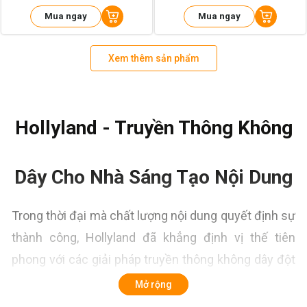
Mua ngay
Mua ngay
Xem thêm sản phẩm
Hollyland - Truyền Thông Không
Dây Cho Nhà Sáng Tạo Nội Dung
Trong thời đại mà chất lượng nội dung quyết định sự
thành công, Hollyland đã khẳng định vị thế tiên
phong với các giải pháp truyền thông không dây đột
phá. Từ năm 2013, thương hiệu này đã cách mạng
Mở rộng
hóa cách thức sản xuất video và audio, mang đến