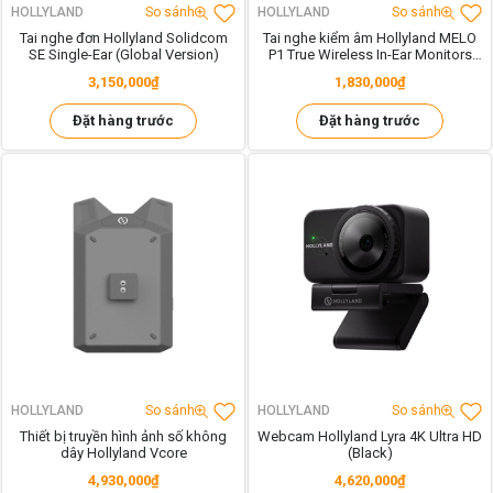
HOLLYLAND
So sánh
HOLLYLAND
So sánh
Tai nghe đơn Hollyland Solidcom
Tai nghe kiểm âm Hollyland MELO
SE Single-Ear (Global Version)
P1 True Wireless In-Ear Monitors
(Space Gray)
3,150,000₫
1,830,000₫
Đặt hàng trước
Đặt hàng trước
HOLLYLAND
So sánh
HOLLYLAND
So sánh
Thiết bị truyền hình ảnh số không
Webcam Hollyland Lyra 4K Ultra HD
dây Hollyland Vcore
(Black)
4,930,000₫
4,620,000₫