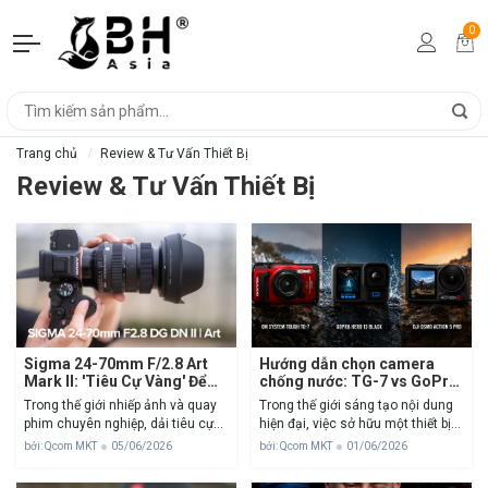
0
Trang chủ
Review & Tư Vấn Thiết Bị
Review & Tư Vấn Thiết Bị
Sigma 24-70mm F/2.8 Art
Hướng dẫn chọn camera
Mark II: 'Tiêu Cự Vàng' Để
chống nước: TG-7 vs GoPro
Tác Nghiệp Trong Mọi Tình
vs DJI
Trong thế giới nhiếp ảnh và quay
Trong thế giới sáng tạo nội dung
Huống
phim chuyên nghiệp, dải tiêu cự
hiện đại, việc sở hữu một thiết bị
24-70mm luôn được coi là "tiêu
nhỏ gọn nhưng mạnh mẽ là ưu
bởi: Qcom MKT
05/06/2026
bởi: Qcom MKT
01/06/2026
chuẩn vàng". Đây là dải tiêu cự
tiên hàng đầu. Cuối năm 2024, thị
"all-in-one" có thể đáp ứng từ
trường máy ảnh hành động và...