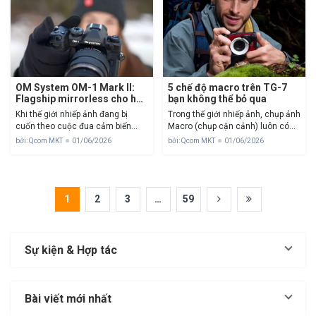
phong cảnh rộng...
OM System OM-1 Mark II:
5 chế độ macro trên TG-7
Flagship mirrorless cho hệ
bạn không thể bỏ qua
M43
Khi thế giới nhiếp ảnh đang bị
Trong thế giới nhiếp ảnh, chụp ảnh
cuốn theo cuộc đua cảm biến
Macro (chụp cận cảnh) luôn có
Full-frame khổng lồ, OM SYSTEM
một sức hút kỳ lạ. Nó mở ra một
bởi: Qcom MKT
01/06/2026
bởi: Qcom MKT
01/06/2026
(tiền thân là Olympus) vẫn kiên
thế giới tí hon mà mắt thường khó
định với con đường riêng của
lòng quan sát chi tiết...
mình: Tối ưu hóa hệ...
1
2
3
…
59
Sự kiện & Hợp tác
Bài viết mới nhất