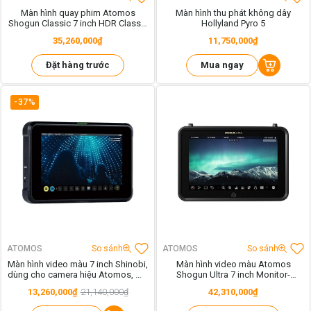
Màn hình quay phim Atomos
Màn hình thu phát không dây
Shogun Classic 7 inch HDR Classic
Hollyland Pyro 5
Cinema (Monitor-Recorder-
35,260,000₫
11,750,000₫
Switcher)
Đặt hàng trước
Mua ngay
-37%
ATOMOS
So sánh
ATOMOS
So sánh
Màn hình video màu 7 inch Shinobi,
Màn hình video màu Atomos
dùng cho camera hiệu Atomos, mã
Shogun Ultra 7 inch Monitor-
ATOMSHB002 Kích thước 7 inch
Recorder
13,260,000₫
21,140,000₫
42,310,000₫