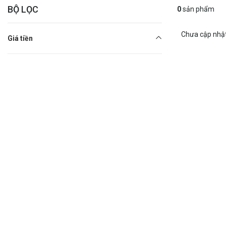
BỘ LỌC
0
sản phẩm
Chưa cập nhậ
Giá tiền