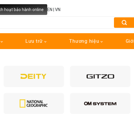
ch hoạt bảo hành online
EN
|
VN
h
Lưu trữ
Thương hiệu
Giớ