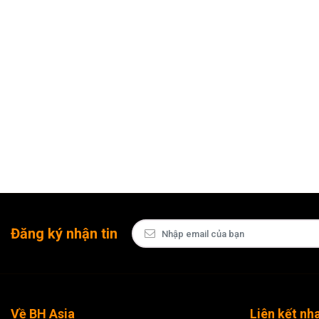
Đăng ký nhận tin
Về BH Asia
Liên kết nh