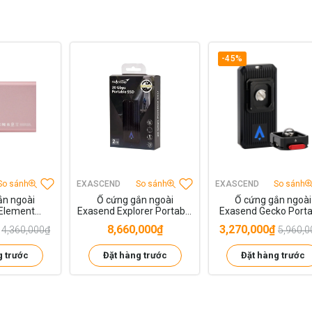
-45%
So sánh
EXASCEND
So sánh
EXASCEND
So sánh
ắn ngoài
Ổ cứng gắn ngoài
Ổ cứng gắn ngoài
Element
Exasend Explorer Portable
Exasend Gecko Porta
 SSD 1TB
SSD
SSD 1TB
8,660,000₫
3,270,000₫
4,360,000₫
5,960,0
g trước
Đặt hàng trước
Đặt hàng trước