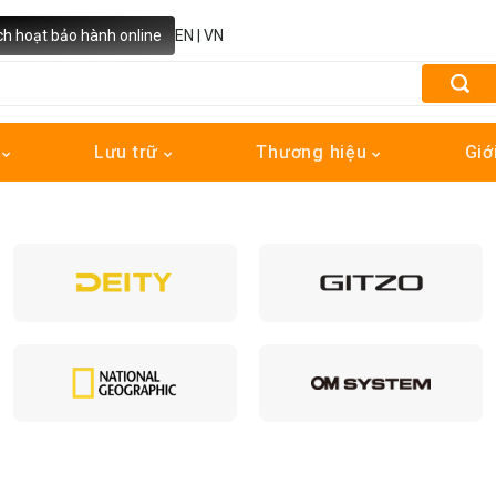
ch hoạt bảo hành online
EN
|
VN
h
Lưu trữ
Thương hiệu
Giớ