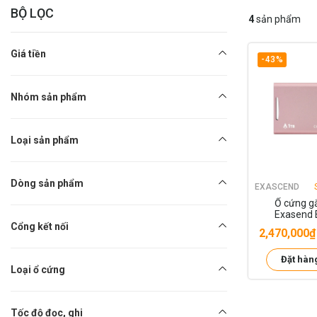
BỘ LỌC
4
sản phẩm
Giá tiền
-43%
Nhóm sản phẩm
Loại sản phẩm
Dòng sản phẩm
EXASCEND
Ổ cứng g
Exasend 
Portable
Cổng kết nối
2,470,000₫
Đặt hàn
Loại ổ cứng
Tốc độ đọc, ghi