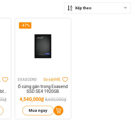
Xếp theo
-47%
EXASCEND
So sánh
Ổ cứng gắn trong Exasend
ble
SSD SE4 1920GB
4,540,000₫
00₫
8,600,000₫
Mua ngay