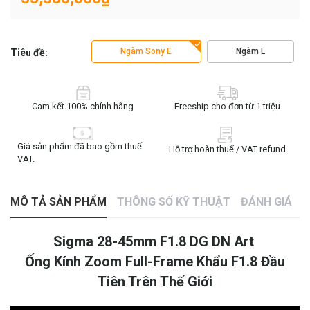
Ngàm Sony E
Ngàm L
Tiêu đề:
Cam kết 100% chính hãng
Freeship cho đơn từ 1 triệu
Giá sản phẩm đã bao gồm thuế
Hỗ trợ hoàn thuế / VAT refund
VAT.
MÔ TẢ SẢN PHẨM
THÔNG SỐ KỸ THUẬT
ĐÁNH GIÁ
Sigma 28-45mm F1.8 DG DN Art
Ống Kính Zoom Full-Frame Khẩu F1.8 Đầu
Tiên Trên Thế Giới