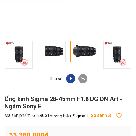
Chia sẻ:
Ống kính Sigma 28-45mm F1.8 DG DN Art -
Ngàm Sony E
Mã sản phẩm:
612965
So sánh
Thương hiệu:
Sigma
33,380,000₫