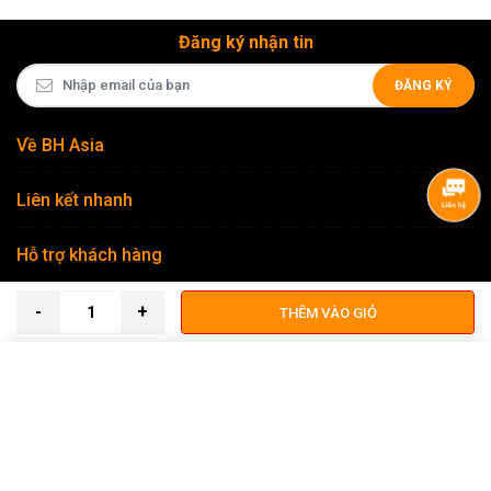
Đăng ký nhận tin
ĐĂNG KÝ
Về BH Asia
Liên kết nhanh
Hỗ trợ khách hàng
Theo dõi chúng tôi
THÊM VÀO GIỎ
Tính năng nổi bật
- Ống kính Zoom full-frame khẩu độ F1.8 đầu tiên trên thế giới*
- Dải tiêu cự 28-45mm đa dụng
Copyright © 2026
BH Asia - Hệ sinh thái thiết bị Nhiếp ảnh & Video
- Khẩu độ lớn F1.8 cố định toàn dải zoom
chuyên nghiệp
.
- Chất lượng quang học tiệm cận prime lens
- Thiết kế dành cho mirrorless full-frame