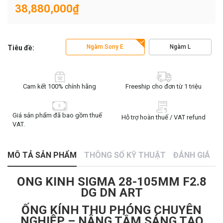
38,880,000₫
Ngàm Sony E
Ngàm L
Tiêu đề:
Cam kết 100% chính hãng
Freeship cho đơn từ 1 triệu
Giá sản phẩm đã bao gồm thuế
Hỗ trợ hoàn thuế / VAT refund
VAT.
MÔ TẢ SẢN PHẨM
THÔNG SỐ KỸ THUẬT
ĐÁNH GIÁ
ỐNG KÍNH SIGMA 28-105MM F2.8
DG DN ART
ỐNG KÍNH THU PHÓNG CHUYÊN
NGHIỆP – NÂNG TẦM SÁNG TẠO