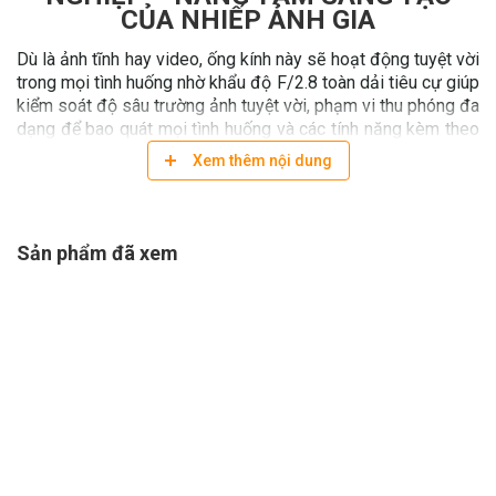
CỦA NHIẾP ẢNH GIA
Dù là ảnh tĩnh hay video, ống kính này sẽ hoạt động tuyệt vời
trong mọi tình huống nhờ khẩu độ F/2.8 toàn dải tiêu cự giúp
kiểm soát độ sâu trường ảnh tuyệt vời, phạm vi thu phóng đa
dạng để bao quát mọi tình huống và các tính năng kèm theo
hỗ trợ tận răng cho các nhiếp ảnh gia chụp ảnh chân dung,
Xem thêm nội dung
phong cảnh chuyên nghiệp.
Sản phẩm đã xem