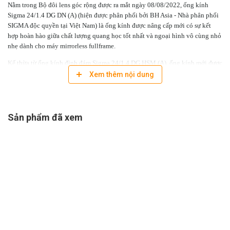
Nằm trong Bộ đôi lens góc rộng được ra mắt ngày 08/08/2022, ống kính
Sigma 24/1.4 DG DN (A) (hiện được phân phối bởi BH Asia - Nhà phân phối
SIGMA độc quyền tại Việt Nam) là ống kính được nâng cấp mới có sự kết
hợp hoàn hào giữa chất lượng quang học tốt nhất và ngoại hình vô cùng nhỏ
nhẹ dành cho máy mirrorless fullframe.
Kế thừa từ ống kính đình đám Sigma 24/1.4 DG HSM (A), ống kính mới được
áp dụng công nghệ tân tiến nhất bên cạnh thiết kế gọn nhẹ cũng như bổ sung
Xem thêm nội dung
các tính năng mới cực kỳ lý tưởng cho nhiều tình huống chụp khác nhau
như: thiên văn, phong cảnh hay kiến trúc,…
TÍNH NĂNG NỔI BẬT:
Sản phẩm đã xem