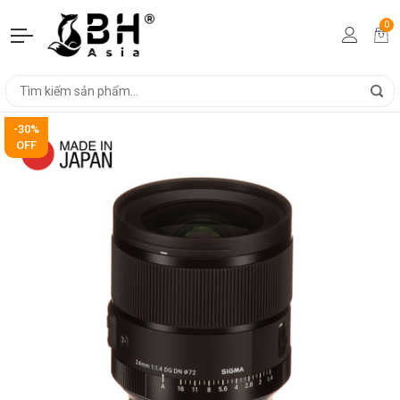
0
-30%
OFF