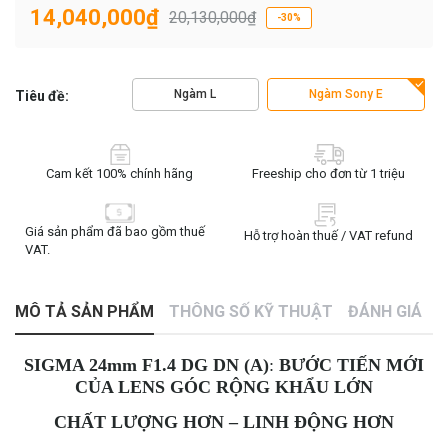
14,040,000₫
20,130,000₫
-30%
Ngàm L
Ngàm Sony E
Tiêu đề:
Cam kết 100% chính hãng
Freeship cho đơn từ 1 triệu
Giá sản phẩm đã bao gồm thuế
Hỗ trợ hoàn thuế / VAT refund
VAT.
MÔ TẢ SẢN PHẨM
THÔNG SỐ KỸ THUẬT
ĐÁNH GIÁ
SIGMA 24mm F1.4 DG DN (A)
:
BƯỚC TIẾN MỚI
CỦA LENS GÓC RỘNG KHẨU LỚN
CHẤT LƯỢNG HƠN – LINH ĐỘNG HƠN