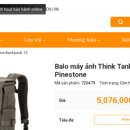
ch hoạt bảo hành online
EN
|
VN
h
Lưu trữ
Thương hiệu
Giớ
tive Backpack 15
Balo máy ảnh Think Tan
Pinestone
Mã sản phẩm:
720479
Tình trạng:
Còn 
5,076,00
Giá:
Pine
Tiêu đề: