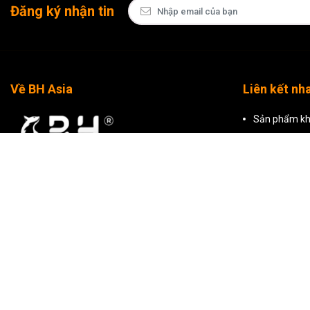
Đăng ký nhận tin
Về BH Asia
Liên kết nh
Sản phẩm kh
Sản phẩm nổ
Tất cả sản 
CÔNG TY TNHH THƯƠNG MẠI BH ASIA
Mã số thuế: 0309799500 do Sở Kế Hoạch Và Đầu
Tư TP Hồ Chí Minh cấp ngày 29/01/2010
Hồ Chí Minh: Tòa nhà BH Asia, 23-25 Trần
Nhật Duật, Phường Tân Định, Thành phố Hồ Chí
Minh
Hà Nội: Tầng 2, T241 Khu TTTM, Tòa nhà
Artemis, số 3 Lê Trọng Tấn, Phường Phương Liệt,
Hà Nội