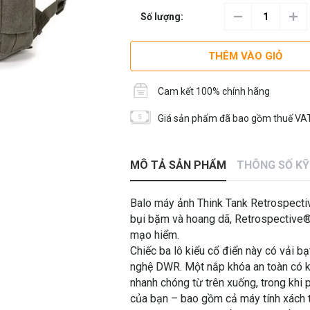
Số lượng:
THÊM VÀO GIỎ
Cam kết 100% chính hãng
Giá sản phẩm đã bao gồm thuế VAT
MÔ TẢ SẢN PHẨM
THÔNG SỐ K
Balo máy ảnh Think Tank Retrospect
bụi bặm và hoang dã, Retrospective®
mạo hiểm.
Chiếc ba lô kiểu cổ điển này có vải 
nghệ DWR. Một nắp khóa an toàn có k
nhanh chóng từ trên xuống, trong khi 
của bạn – bao gồm cả máy tính xách ta