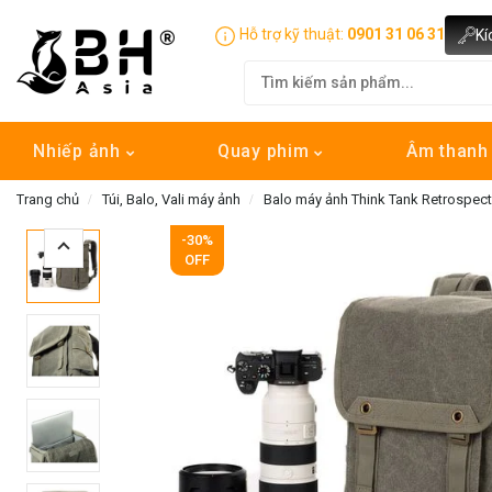
Hỗ trợ kỹ thuật:
0901 31 06 31
Kí
Nhiếp ảnh
Quay phim
Âm than
Trang chủ
Túi, Balo, Vali máy ảnh
Balo máy ảnh Think Tank Retrospec
-30%
OFF