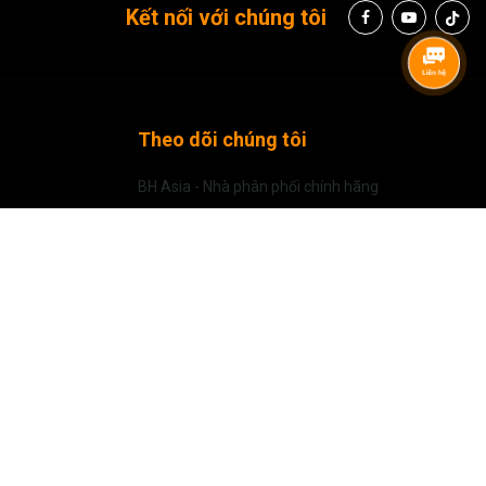
Kết nối với chúng tôi
Theo dõi chúng tôi
BH Asia - Nhà phân phối chính hãng
mm f/2.8, 35mm f/1.4, 14mm f/2.8, 60mm f/2.4, 23mm
 flash
00mm f/2.8 (mui mở rộng), 16–35mm f/4, 24–70mm f/2.8 và
G TẠI BH ASIA
ớc ngoài
(
xem tại đây
)
/ Tax refund up to 10% for foreigners
g
trong thời gian và phạm vi bảo hành
góp 0%