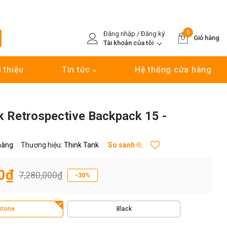
0
Đăng nhập / Đăng ký
Giỏ hàng
Tài khoản của tôi
i thiệu
Tin tức
Hệ thống cửa hàng
k Retrospective Backpack 15 -
hàng
Thương hiệu:
Think Tank
So sánh
0₫
7,280,000₫
-30%
stone
Black