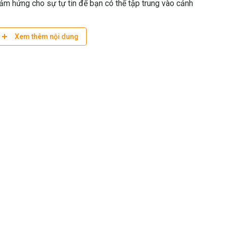
cảm hứng cho sự tự tin để bạn có thể tập trung vào cảnh
ctive Backpack 15 - Pinestone
đã đạt được giải thưởng
Xem thêm nội dung
ional Photographer, tạp chí chuyên vinh danh các đại diện
các sản phẩm nhiếp ảnh mới.
ên ngoài tối giản
óng ở cả phía trên và phía sau lấy thiết bị máy ảnh
ch tay 15 inch
15L cộng thêm 5L cho thiết bị cá nhân ở túi trước
thiết bị máy ảnh hoặc thiết bị cá nhân
t trước
i
lar
rị và vật dụng nhỏ