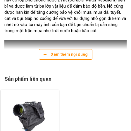
bỉ và được làm từ ba lớp vật liệu để đảm bảo độ bền. Nó cũng
được hàn kín để tăng cường bảo vệ khỏi mưa, mưa đá, tuyết,
cát và bụi. Gấp nó xuống để vừa với túi đựng nhỏ gọn đi kèm và
nhét nó vào túi máy ảnh của bạn để bạn chuẩn bị sẵn sàng
trong một trận mưa như trút nước hoặc bão cát.
Xem thêm nội dung
Sản phẩm liên quan
CÁC TÍNH NĂNG CHÍNH:
Tương thích với các ống kính siêu tele: 150-600mm f/5.6-6.3,