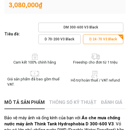
3,080,000₫
DM 300-600 V3 Black
Tiêu đề:
D 70-200 V3 Black
D 24-70 V3 Black
Cam kết 100% chính hãng
Freeship cho đơn từ 1 triệu
Giá sản phẩm đã bao gồm thuế
Hỗ trợ hoàn thuế / VAT refund
VAT.
MÔ TẢ SẢN PHẨM
THÔNG SỐ KỸ THUẬT
ĐÁNH GIÁ
Bảo vệ máy ảnh và ống kính của bạn với
Áo che mưa chống
nước máy ảnh Think Tank Hydrophobia D 300-600 V3
. Vỏ
này có lớp phủ chống nước DWR (Durable Water Repellent) bền