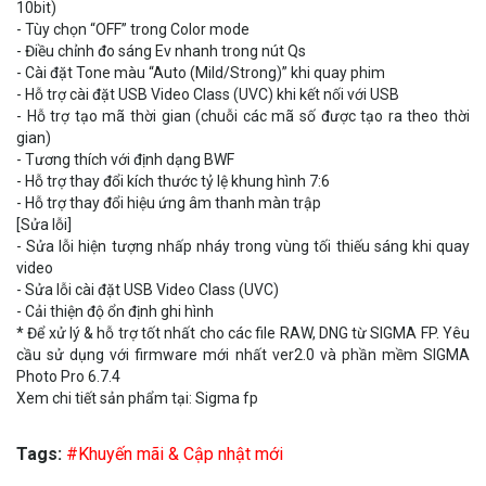
10bit)
- Tùy chọn “OFF” trong Color mode
- Điều chỉnh đo sáng Ev nhanh trong nút Qs
- Cài đặt Tone màu “Auto (Mild/Strong)” khi quay phim
- Hỗ trợ cài đặt USB Video Class (UVC) khi kết nối với USB
- Hỗ trợ tạo mã thời gian (chuỗi các mã số được tạo ra theo thời
gian)
- Tương thích với định dạng BWF
- Hỗ trợ thay đổi kích thước tỷ lệ khung hình 7:6
- Hỗ trợ thay đổi hiệu ứng âm thanh màn trập
[Sửa lỗi]
- Sửa lỗi hiện tượng nhấp nháy trong vùng tối thiếu sáng khi quay
video
- Sửa lỗi cài đặt USB Video Class (UVC)
- Cải thiện độ ổn định ghi hình
* Để xử lý & hỗ trợ tốt nhất cho các file RAW, DNG từ SIGMA FP. Yêu
cầu sử dụng với firmware mới nhất ver2.0 và phần mềm SIGMA
Photo Pro 6.7.4
Xem chi tiết sản phẩm tại:
Sigma fp
Tags:
#Khuyến mãi & Cập nhật mới