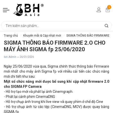
0
Trang chủ
Khuyến mãi & Cập nhật mới
SIGMA THÔNG BÁO FIRMWARE 2.O
SIGMA THÔNG BÁO FIRMWARE 2.O CHO
MÁY ẢNH SIGMA fp 25/06/2020
bởi: Admin
26/01/2026
Ngày 25/06/2020 vừa qua, Sigma chính thức thông báo Firmware
mới nhất cho máy ảnh Sigma fp với nhiều cải tiến các chức năng
mới chi tiết như sau:
Một số chức năng mới được bổ sung khi cập nhật firmware 2.0
cho SIGMA FP Camera
- Hỗ trợ tạo mới và phát lại ảnh Cinemgraph.
- Phát lại cảnh phim CinemaDNG
- Hỗ trợ chụp ảnh trong khi live view và quay phim ở chế độ Cine
- Hỗ trợ chụp ảnh từ các tệp (CinemaDNG, MOV) được quay bằng
SIGMA fp