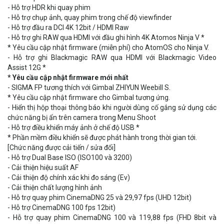
- Hỗ trợ HDR khi quay phim
- Hỗ trợ chụp ảnh, quay phim trong chế độ viewfinder
- Hỗ trợ đầu ra DCI 4K 12bit / HDMI Raw
- Hỗ trợ ghi RAW qua HDMI với đầu ghi hình 4K Atomos Ninja V *
* Yêu cầu cập nhật firmware (miễn phí) cho AtomOS cho Ninja V.
- Hỗ trợ ghi Blackmagic RAW qua HDMI với Blackmagic Video
Assist 12G *
* Yêu cầu cập nhật firmware mới nhất
- SIGMA FP tương thích với Gimbal ZHIYUN Weebill S.
* Yêu cầu cập nhật firmware cho Gimbal tương ứng.
- Hiển thị hộp thoại thông báo khi người dùng cố gắng sử dụng các
chức năng bị ẩn trên camera trong Menu Shoot
- Hỗ trợ điều khiển máy ảnh ở chế độ USB *
* Phần mềm điều khiển sẽ được phát hành trong thời gian tới.
[Chức năng được cải tiến / sửa đổi]
- Hỗ trợ Dual Base ISO (ISO100 và 3200)
- Cải thiện hiệu suất AF
- Cải thiện độ chính xác khi đo sáng (Ev)
- Cải thiện chất lượng hình ảnh
- Hỗ trợ quay phim CinemaDNG 25 và 29,97 fps (UHD 12bit)
- Hỗ trợ CinemaDNG 100 fps 12bit)
- Hỗ trợ quay phim CinemaDNG 100 và 119,88 fps (FHD 8bit và