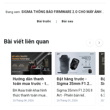
SIGMA THÔNG BÁO FIRMWARE 2.O CHO MÁY ẢNH SIGMA fp 25/06/2020
Đang xem:
Bài trước
Bài sau
Bài viết liên quan
Hướng dẫn thanh
Đặt hàng trước -
Đặt 
toán mua trước - trả
Sigma 35mm F1.2
Sigm
sau qua Fundiin tại
DG II Art
F3.5
BH Asia triển khai hình
Sigma 35mm F1.2 DG II
Sigma
BH Asia
Cont
thức thanh toán mua
Art - Phiên bản kế
6.3 D
trước - trả sau thông
nhiệm đáng mong chờ
– Ống 
26 Tháng 04, 2026
26 Tháng 01, 2026
26 Thán
qua nền tảng Fundiin,
Sigma chính thức công
one 10