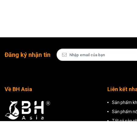
Đăng ký nhận tin
Về BH Asia
Liên kết nh
Sản phẩm kh
Sản phẩm nổ
Tất cả sản 
CÔNG TY TNHH THƯƠNG MẠI BH ASIA
Mã số thuế: 0309799500 do Sở Kế Hoạch Và Đầu