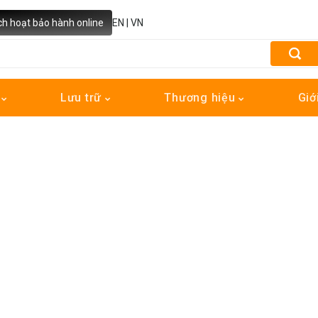
ch hoạt bảo hành online
EN
|
VN
h
Lưu trữ
Thương hiệu
Giớ