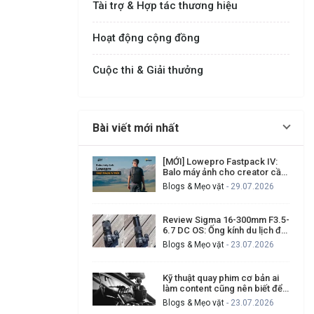
Tài trợ & Hợp tác thương hiệu
Hoạt động cộng đồng
Cuộc thi & Giải thưởng
Bài viết mới nhất
[MỚI] Lowepro Fastpack IV:
Balo máy ảnh cho creator cần
đi nhanh, lấy máy nhanh
Blogs & Mẹo vặt
- 29.07.2026
Review Sigma 16-300mm F3.5-
6.7 DC OS: Ống kính du lịch đa
dụng có đáng mua?
Blogs & Mẹo vặt
- 23.07.2026
Kỹ thuật quay phim cơ bản ai
làm content cũng nên biết để
tạo video chuyên nghiệp hơn
Blogs & Mẹo vặt
- 23.07.2026