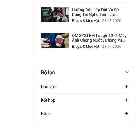
Hướng Dẫn Lắp Đặt Và Sử
Dụng Tai Nghe Liên Lạc
Hollyland Solidcom SE Cho
Blogs & Mẹo vặt
- 23.07.2026
Ekip Quay Phim Đông Người
OM SYSTEM Tough TG-7: Máy
Ảnh Chống Nước, Chống Va
Đập Cho Ai Thường Xuyên Gặp
Blogs & Mẹo vặt
- 23.07.2026
Sự Cố Khi Quay Ngoài Trời?
Bộ lọc
+
Khu vực
+
Kết hợp
+
Năm