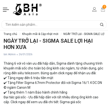
0
Trang chủ
Khuyến mãi & Cập nhật mới
NGÀY TRỞ LẠI - SIGMA SALE LỢI 
NGÀY TRỞ LẠI - SIGMA SALE LỢI HẠI
HƠN XƯA
bởi: Admin
26/01/2026
Tháng 6 với vô vàn ưu đãi hấp dẫn, Sigma dành tặng chương trình
khuyến mãi sốc cho toàn bộ ống kính các ngàm, từ chân dung, góc
rộng đến siêu telezoom. Đừng quên click ngay để nhận ưu đãi:
✔️ Tặng ngay đến 6 triệu tiền mặt
✔️ Tặng Filter Sigma 67mm Protector đối với Sigma 16/1.4 DC DN
© ngàm Canon M
✔️ Tặng thêm 1 năm Bảo hành chính hãng
Đại tiệc giá sốc - Ưu đãi hấp dẫn với rất nhiều dòng ống kính cao
cấp. Click ngay để xem ưu đãi chi tiết: Sigma giá sốc