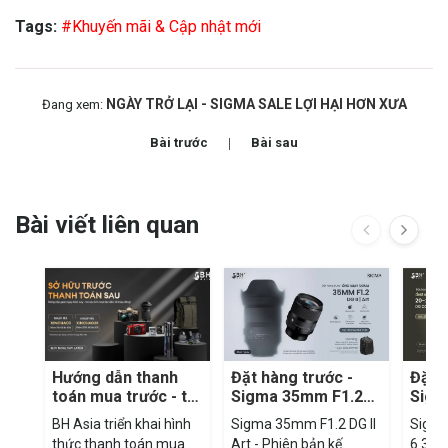
Tags:
#Khuyến mãi & Cập nhật mới
NGÀY TRỞ LẠI - SIGMA SALE LỢI HẠI HƠN XƯA
Đang xem:
Bài trước
Bài sau
Bài viết liên quan
Hướng dẫn thanh
Đặt hàng trước -
Đặt 
toán mua trước - trả
Sigma 35mm F1.2
Sigm
sau qua Fundiin tại
DG II Art
F3.5
BH Asia triển khai hình
Sigma 35mm F1.2 DG II
Sigma
BH Asia
Cont
thức thanh toán mua
Art - Phiên bản kế
6.3 D