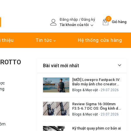
0
Đăng nhập / Đăng ký
Giỏ hàng
Tài khoản của tôi
i thiệu
Tin tức
Hệ thống cửa hàng
FROTTO
Bài viết mới nhất
[MỚI] Lowepro Fastpack IV:
ược
Balo máy ảnh cho creator
cần đi nhanh, lấy máy nhanh
àng
Blogs & Mẹo vặt
- 29.07.2026
Review Sigma 16-300mm
F3.5-6.7 DC OS: Ống kính du
lịch đa dụng có đáng mua?
Blogs & Mẹo vặt
- 23.07.2026
hôm
Kỹ thuật quay phim cơ bản ai