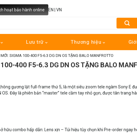
ch hoạt bảo hành online
EN
|
VN
h
Lưu trữ
Thương hiệu
Giớ
MỚI: SIGMA 100-400 F5-6.3 DG DN OS TẶNG BALO MANFROTTO
 100-400 F5-6.3 DG DN OS TẶNG BALO MAN
không gương lật full-frame thứ 5, là một siêu zoom tele ngàm Sony E đ
DN OS. Đây là phiên bản “master” tele cầm tay nhỏ gọn, được tân trang h
sở hữu combo hấp dẫn: Lens xịn – Túi hiệu tùy chọn khi Pre-order ngay 