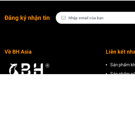
Đăng ký nhận tin
Về BH Asia
Liên kết nh
Sản phẩm kh
Sản phẩm nổ
Tất cả sản 
CÔNG TY TNHH THƯƠNG MẠI BH ASIA
Mã số thuế: 0309799500 do Sở Kế Hoạch Và Đầu
Tư TP Hồ Chí Minh cấp ngày 29/01/2010
Hồ Chí Minh: Tòa nhà BH Asia, 23-25 Trần
Nhật Duật, Phường Tân Định, Thành phố Hồ Chí
Minh
Hà Nội: Tầng 2, T241 Khu TTTM, Tòa nhà