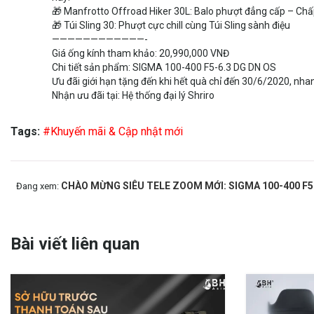
🎁 Manfrotto Offroad Hiker 30L: Balo phượt đẳng cấp – Chấp
🎁 Túi Sling 30: Phượt cực chill cùng Túi Sling sành điệu
————————————-
Giá ống kính tham khảo: 20,990,000 VNĐ
Chi tiết sản phẩm:
SIGMA 100-400 F5-6.3 DG DN OS
Ưu đãi giới hạn tặng đến khi hết quà chỉ đến 30/6/2020, nh
Nhận ưu đãi tại:
Hệ thống đại lý Shriro
Tags:
#Khuyến mãi & Cập nhật mới
CHÀO MỪNG SIÊU TELE ZOOM MỚI: SIGMA 100-400 F5-6.3 
Đang xem:
Bài viết liên quan