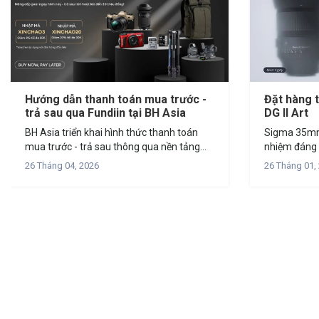
Hướng dẫn thanh toán mua trước -
Đặt hàng 
trả sau qua Fundiin tại BH Asia
DG II Art
BH Asia triển khai hình thức thanh toán
Sigma 35mm 
mua trước - trả sau thông qua nền tảng
nhiệm đáng mong chờ
Fundiin, mang đến giải pháp tài chính linh
công bố ra
26 Tháng 04, 2026
26 Tháng 01,
hoạt cho khách hàng khi mua sắm thiết bị
F1.2 DG II A
nhiếp...
ống...