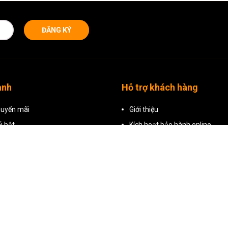
ĐĂNG KÝ
anh
Hỗ trợ khách hàng
uyến mãi
Giới thiệu
i bật
Kích hoạt bảo hành online
phẩm
Chính sách bảo hành
Hướng dẫn đặt hàng
Chính sách đổi trả
Chính sách bảo mật
Điều khoản dịch vụ
Liên hệ