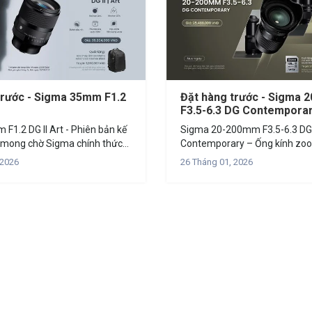
trước - Sigma 35mm F1.2
Đặt hàng trước - Sigma
F3.5-6.3 DG Contempora
F1.2 DG II Art - Phiên bản kế
Sigma 20-200mm F3.5-6.3 DG 
 Sigma chính thức
Contemporary – Ống kính zoo
 mắt ống kính Sigma 35mm
10x đầu tiên trên thế giới Sở hữu dải tiêu
 2026
26 Tháng 01, 2026
rt - mẫu ống kính kế nhiệm
cự trải dài từ góc rộng đến tel
200mm F3.5-6.3 DG | Contempo