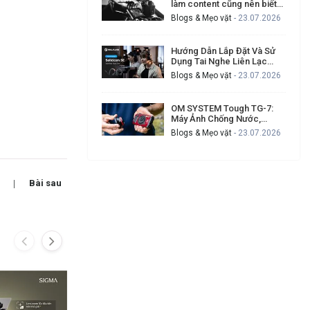
làm content cũng nên biết
để tạo video chuyên nghiệp
Blogs & Mẹo vặt
- 23.07.2026
hơn
Hướng Dẫn Lắp Đặt Và Sử
Dụng Tai Nghe Liên Lạc
Hollyland Solidcom SE Cho
Blogs & Mẹo vặt
- 23.07.2026
Ekip Quay Phim Đông Người
OM SYSTEM Tough TG-7:
Máy Ảnh Chống Nước,
Chống Va Đập Cho Ai
Blogs & Mẹo vặt
- 23.07.2026
Thường Xuyên Gặp Sự Cố
Khi Quay Ngoài Trời?
Bài sau