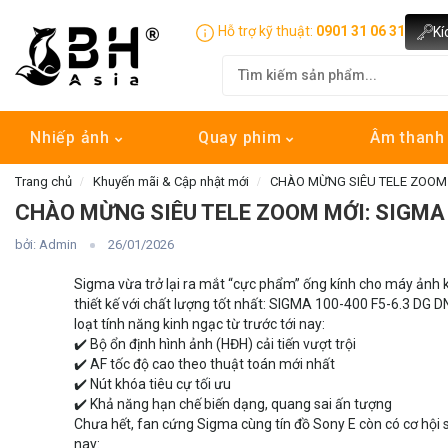
Hỗ trợ kỹ thuật:
0901 31 06 31
Kí
Nhiếp ảnh
Quay phim
Âm than
Trang chủ
Khuyến mãi & Cập nhật mới
CHÀO MỪNG SIÊU TELE ZOOM 
CHÀO MỪNG SIÊU TELE ZOOM MỚI: SIGMA
bởi: Admin
26/01/2026
Sigma vừa trở lại ra mắt “cực phẩm” ống kính cho máy ảnh 
thiết kế với chất lượng tốt nhất: SIGMA 100-400 F5-6.3 DG 
loạt tính năng kinh ngạc từ trước tới nay:
✔️ Bộ ổn định hình ảnh (HĐH) cải tiến vượt trội
✔️ AF tốc độ cao theo thuật toán mới nhất
✔️ Nút khóa tiêu cự tối ưu
✔️ Khả năng hạn chế biến dạng, quang sai ấn tượng
Chưa hết, fan cứng Sigma cùng tín đồ Sony E còn có cơ hội 
nay: