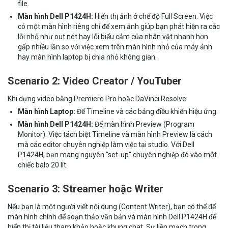
file.
Màn hình Dell P1424H:
Hiển thị ảnh ở chế độ Full Screen. Việc
có một màn hình riêng chỉ để xem ảnh giúp bạn phát hiện ra các
lỗi nhỏ như out nét hay lỗi biểu cảm của nhân vật nhanh hơn
gấp nhiều lần so với việc xem trên màn hình nhỏ của máy ảnh
hay màn hình laptop bị chia nhỏ không gian.
Scenario 2: Video Creator / YouTuber
Khi dựng video bằng Premiere Pro hoặc DaVinci Resolve:
Màn hình Laptop:
Để Timeline và các bảng điều khiển hiệu ứng.
Màn hình Dell P1424H:
Để màn hình Preview (Program
Monitor). Việc tách biệt Timeline và màn hình Preview là cách
mà các editor chuyên nghiệp làm việc tại studio. Với Dell
P1424H, bạn mang nguyên "set-up" chuyên nghiệp đó vào một
chiếc balo 20 lít.
Scenario 3: Streamer hoặc Writer
Nếu bạn là một người viết nội dung (Content Writer), bạn có thể để
màn hình chính để soạn thảo văn bản và màn hình Dell P1424H để
hiển thị tài liệu tham khảo hoặc khung chat. Sự liền mạch trong