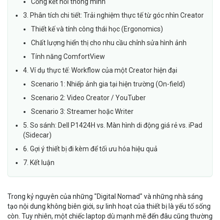
Cổng kết nối thông minh
3. Phân tích chi tiết: Trải nghiệm thực tế từ góc nhìn Creator
Thiết kế và tính công thái học (Ergonomics)
Chất lượng hiển thị cho nhu cầu chỉnh sửa hình ảnh
Tính năng ComfortView
4. Ví dụ thực tế: Workflow của một Creator hiện đại
Scenario 1: Nhiếp ảnh gia tại hiện trường (On-field)
Scenario 2: Video Creator / YouTuber
Scenario 3: Streamer hoặc Writer
5. So sánh: Dell P1424H vs. Màn hình di động giá rẻ vs. iPad
(Sidecar)
6. Gợi ý thiết bị đi kèm để tối ưu hóa hiệu quả
7. Kết luận
Trong kỷ nguyên của những "Digital Nomad" và những nhà sáng
tạo nội dung không biên giới, sự linh hoạt của thiết bị là yếu tố sống
còn. Tuy nhiên, một chiếc laptop dù mạnh mẽ đến đâu cũng thường