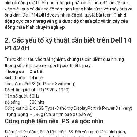
hình di động xuất hiện như một giải pháp dung hòa: đủ lớn để làm
việc hiệu quả và đủ nhẹ để nằm gọn trong balo cùng với máy ảnh và
ống kính. Dell P1424H được sinh ra để giải quyết bài toán:
Tính di
động cực cao nhưng vẫn giữ được độ chuẩn xác và tin cậy của
dòng màn hình chuyên nghiệp.
2. Các yếu tố kỹ thuật cần biết trên Dell 14
P1424H
Trước khi đi sâu vào trải nghiệm, chúng ta cần điểm qua những
thông số cốt lõi tạo nên giá trị của thiết bị này:
Thông số
Chi tiết
Kích thước
14 inch
Loại tấm nền
IPS (In-Plane Switching)
Độ phân giải
Full HD (1920 x 1080)
Tần số quét
60Hz
Độ sáng
300 nits
Cổng kết nối
2 x USB Type-C (hỗ trợ DisplayPort và Power Delivery)
Trọng lượng
~ 590g (chưa tính bao da bảo vệ)
Công nghệ tấm nền IPS và góc nhìn
Điểm ăn tiền đầu tiên là tấm nền IPS. Đối với người làm hình ảnh,