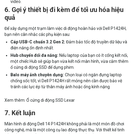
video.
6. Gợi ý thiết bị đi kèm để tối ưu hóa hiệu
quả
Để xây dựng một trạm làm việc di động hoàn hảo với Dell P1424H,
bạn nên cân nhắc các phụ kiện sau:
Cáp USB-C chuẩn 3.2 Gen 2:
Đảm bảo tốc độ truyền dữ liệu và
điện năng ổn định nhất.
Hub chuyển đổi đa năng:
Nếu laptop của bạn có ít cổng kết nối,
một chiếc Hub sẽ giúp bạn vừa kết nối màn hình, vừa cắm thêm
ổ cứng di động SSD để dựng phim.
Balo máy ảnh chuyên dụng:
Chọn loại có ngăn đựng laptop
chống sốc tốt, vì Dell P1424H rất mỏng nên cần được bảo vệ
tránh các lực ép từ thân máy ảnh hoặc ống kính nặng.
Xem thêm:
Ổ cứng di động SSD Lexar
7. Kết luận
Màn hình di động Dell 14 P1424H không phải là một món đồ chơi
công nghệ, mà là một công cụ lao động thực thụ. Với thiết kế tinh