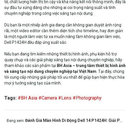
tế, chất lượng hiển thị tin cậy và khả năng kết nối thông minh, đây là
sự đầu tư xứng đáng cho những ai coi trọng năng suất và tính
chuyên nghiệp trong công việc sáng tạo nội dung.
Dù bạn là một nhiếp ảnh gia đang cần không gian duyệt ảnh rộng
rãi, một video editor cần thêm diện tích cho timeline, hay đơn giản
là một người làm việc từ xa muốn nâng tầm không gian làm việc,
Dell P1424H đều đáp ứng xuất sắc.
Nếu bạn đang tìm kiếm những thiết bị hình ảnh, phụ kiện hỗ trợ
quay chụp và các giải pháp sáng tạo nội dung chuyên nghiệp, hãy
tham khảo các sản phẩm tại
BH Asia
– trung tâm thiết bị hình ảnh
và sáng tạo nội dung chuyên nghiệp tại Việt Nam
. Tại đây, chúng
tôi cung cấp những giải pháp tối ưu nhất để giúp bạn hiện thực hóa
mọi ý tưởng sáng tạo của mình.
Tags:
#BH Asia
#Camera
#Lens
#Photography
Đánh Giá Màn Hình Di Động Dell 14 P1424H: Giải Pháp Mở Rộng Không Gian Làm Việc Chuyên Nghiệp
Đang xem: