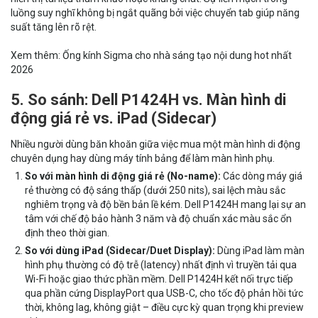
luồng suy nghĩ không bị ngắt quãng bởi việc chuyển tab giúp năng
suất tăng lên rõ rệt.
Xem thêm:
Ống kính Sigma cho nhà sáng tạo nội dung hot nhất
2026
5. So sánh: Dell P1424H vs. Màn hình di
động giá rẻ vs. iPad (Sidecar)
Nhiều người dùng băn khoăn giữa việc mua một màn hình di động
chuyên dụng hay dùng máy tính bảng để làm màn hình phụ.
So với màn hình di động giá rẻ (No-name):
Các dòng máy giá
rẻ thường có độ sáng thấp (dưới 250 nits), sai lệch màu sắc
nghiêm trọng và độ bền bản lề kém. Dell P1424H mang lại sự an
tâm với chế độ bảo hành 3 năm và độ chuẩn xác màu sắc ổn
định theo thời gian.
So với dùng iPad (Sidecar/Duet Display):
Dùng iPad làm màn
hình phụ thường có độ trễ (latency) nhất định vì truyền tải qua
Wi-Fi hoặc giao thức phần mềm. Dell P1424H kết nối trực tiếp
qua phần cứng DisplayPort qua USB-C, cho tốc độ phản hồi tức
thời, không lag, không giật – điều cực kỳ quan trọng khi preview