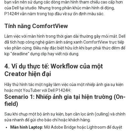
bạn vẫn nên sử dụng các dòng màn hình tham chiếu cao cấp hơn
của Dell tại studio. Nhưng trong phân khúc màn hình di động,
P1424H vẫn nằm trong top đầu về sự ổn định màu sắc.
Tính năng ComfortView
Làm việc với màn hình trong thời gian dài thường gây mỏi mắt. Dell
đã tích hợp công nghệ giảm ánh sáng xanh ComfortView trực tiếp
vào phần cứng. Điều này đặc biệt hữu ích khi bạn phải thức đêm để
kịp "deadline" dựng clip hay viết nội dung.
4. Ví dụ thực tế: Workflow của một
Creator hiện đại
Hãy thử hình tác một ngày làm việc của một nhiếp ảnh gia sự kiện
hoặc một YouTuber với Dell P1424H:
Scenario 1: Nhiếp ảnh gia tại hiện trường (On-
field)
Sau khi chụp một bộ ảnh sự kiện, bạn cần lọc ảnh (culling) và chỉnh
sửa nhanh để gửi cho báo chí hoặc khách hàng.
Màn hình Laptop:
Mở Adobe Bridge hoặc Lightroom để duyệt