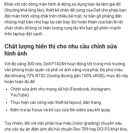
Khác với các dòng màn hình di động sử dụng bao da làm giá đỡ
(thường khá lỏng lẻo), thiết kế chân đế cứng của Dell cho phép bạn
đặt màn hình vững chãi trên nhiều bề mặt, từ bàn gỗ phẳng đến
những mặt bàn nhỏ hẹp tại sân bay. Độ hoàn thiện của bản lề rất
chắc chắn, không có hiện tượng rung lắc khi bạn gõ phím mạnh
trên laptop đặt cạnh.
Chất lượng hiển thị cho nhu cầu chỉnh sửa
hình ảnh
Với độ sáng 300 nits, Dell P1424H hoạt động tốt trong môi trường
văn phòng hoặc quán cà phê có ánh sáng vừa phải. Độ phủ màu
đạt khoảng 72% NTSC (tương đương gần 100% sRGB), mức độ này
hoàn toàn đủ để:
Chỉnh sửa ảnh cho mạng xã hội (Facebook, Instagram,
YouTube).
Thực hiện các công việc thiết kế layout, dàn trang.
Kiểm tra lại focus và bố cục của file video sau khi quay.
Tuy nhiên, đối với việc phân loại màu (color grading) chuyên sâu
cho các dự án điện ảnh đòi hỏi chuẩn Rec.709 hay DCI-P3 khắt khe,