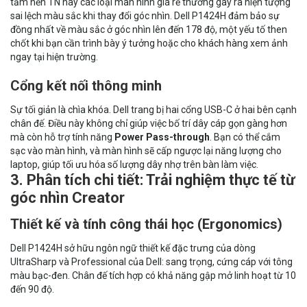
tấm nền TN hay các loại màn hình giá rẻ thường gây ra hiện tượng
sai lệch màu sắc khi thay đổi góc nhìn. Dell P1424H đảm bảo sự
đồng nhất về màu sắc ở góc nhìn lên đến 178 độ, một yếu tố then
chốt khi bạn cần trình bày ý tưởng hoặc cho khách hàng xem ảnh
ngay tại hiện trường.
Cổng kết nối thông minh
Sự tối giản là chìa khóa. Dell trang bị hai cổng USB-C ở hai bên cạnh
chân đế. Điều này không chỉ giúp việc bố trí dây cáp gọn gàng hơn
mà còn hỗ trợ tính năng
Power Pass-through
. Bạn có thể cắm
sạc vào màn hình, và màn hình sẽ cấp ngược lại năng lượng cho
laptop, giúp tối ưu hóa số lượng dây nhợ trên bàn làm việc.
3. Phân tích chi tiết: Trải nghiệm thực tế từ
góc nhìn Creator
Thiết kế và tính công thái học (Ergonomics)
Dell P1424H sở hữu ngôn ngữ thiết kế đặc trưng của dòng
UltraSharp và Professional của Dell: sang trọng, cứng cáp với tông
màu bạc-đen. Chân đế tích hợp có khả năng gập mở linh hoạt từ 10
đến 90 độ.