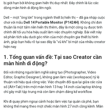
bị giới hạn bởi không gian hiển thị duy nhất. Đây chính là lúc các
dòng màn hình di động lên ngôi.
Dell – một "ông lớn" trong ngành thiết bị hiển thị – đã gia nhập cuộc
chơi với mẫu
Dell 14 Portable Monitor (P1424H)
. Không chỉ đơn
thuần là một tấm nền hiển thị thêm, đây là một công cụ được tinh
chỉnh để tối ưu hóa hiệu suất làm việc chuyên nghiệp. Bài viết này
sẽ phân tích sâu dưới góc nhìn của một chuyên gia thiết bị hình
ảnh, giúp bạn hiểu rõ tại sao đây là "vũ khí" bí mật của nhiều creator
hiện nay.
1. Tổng quan vấn đề: Tại sao Creator cần
màn hình di động?
Đối với những người làm nghề sáng tạo (Photographer, Video
Editor, Graphic Designer), không gian làm việc (workspace) tỷ lệ
thuận với hiệu quả công việc. Việc chuyển đổi qua lại giữa các cửa
sổ (Alt+Tab) trên một màn hình 13 hay 14 inch của laptop không
chỉ gây mất tập trung mà còn làm chậm đáng kể workflow.
Khi đi quay phim ngoại cảnh hoặc làm việc tại quán cà phê, bạn
không thể mang theo một chiếc màn hình 27 inch cồng kềnh. Màn