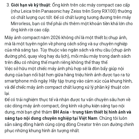
Giới hạn về kỹ thuật:
Ống kính trên các máy compact cao cấp
(như Leica trên Panasonic hay Zeiss trên Sony RX100) thường
có chất lượng cực tốt. Để có chất lượng tương đương trên máy
Mirrorless, bạn có thể phải chi thêm một khoản tiền khá lớn cho
ống kính rời cao cấp.
Máy ảnh compact năm 2026 không chỉ là một thiết bị chụp ảnh,
mà là một tuyên ngôn về phong cách sống và sự chuyên nghiệp
của nhà sáng tạo. Tùy thuộc vào ngân sách và nhu cầu (chụp ảnh
đường phố, quay vlog hay du lịch), mỗi mẫu máy trong danh sách
trên đều có những thế mạnh riêng không thể thay thế.
Việc sở hữu một chiếc máy ảnh phù hợp sẽ là đòn bẩy giúp nội
dung của bạn nổi bật hơn giữa hàng triệu hình ảnh được tạo ra từ
smartphone mỗi ngày. Hãy tập trung vào cảm xúc của khung hình,
và để chiếc máy ảnh compact chất lượng xử lý phần kỹ thuật còn
lại.
Để có trải nghiệm thực tế và nhận được tư vấn chuyên sâu hơn về
các dòng máy ảnh compact, ống kính và phụ kiện sáng tạo nội
dung, mời bạn ghé thăm
BH Asia - trung tâm thiết bị hình ảnh và
sáng tạo nội dung chuyên nghiệp tại Việt Nam
. Chúng tôi luôn
sẵn sàng đồng hành cùng cộng đồng Creator trên con đường chinh
phục những khung hình ấn tượng nhất.