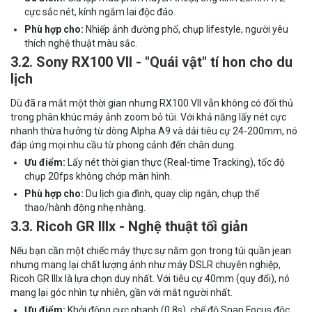
cực sắc nét, kính ngắm lai độc đáo.
Phù hợp cho:
Nhiếp ảnh đường phố, chụp lifestyle, người yêu
thích nghệ thuật màu sắc.
3.2. Sony RX100 VII - "Quái vật" tí hon cho du
lịch
Dù đã ra mắt một thời gian nhưng RX100 VII vẫn không có đối thủ
trong phân khúc máy ảnh zoom bỏ túi. Với khả năng lấy nét cực
nhanh thừa hưởng từ dòng Alpha A9 và dải tiêu cự 24-200mm, nó
đáp ứng mọi nhu cầu từ phong cảnh đến chân dung.
Ưu điểm:
Lấy nét thời gian thực (Real-time Tracking), tốc độ
chụp 20fps không chớp màn hình.
Phù hợp cho:
Du lịch gia đình, quay clip ngắn, chụp thể
thao/hành động nhẹ nhàng.
3.3. Ricoh GR IIIx - Nghệ thuật tối giản
Nếu bạn cần một chiếc máy thực sự nằm gọn trong túi quần jean
nhưng mang lại chất lượng ảnh như máy DSLR chuyên nghiệp,
Ricoh GR IIIx là lựa chọn duy nhất. Với tiêu cự 40mm (quy đổi), nó
mang lại góc nhìn tự nhiên, gần với mắt người nhất.
Ưu điểm:
Khởi động cực nhanh (0.8s), chế độ Snap Focus độc