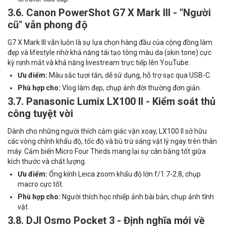
3.6. Canon PowerShot G7 X Mark III - "Người
cũ" vẫn phong độ
G7 X Mark III vẫn luôn là sự lựa chọn hàng đầu của cộng đồng làm
đẹp và lifestyle nhờ khả năng tái tạo tông màu da (skin tone) cực
kỳ nịnh mắt và khả năng livestream trực tiếp lên YouTube.
Ưu điểm:
Màu sắc tươi tắn, dễ sử dụng, hỗ trợ sạc qua USB-C.
Phù hợp cho:
Vlog làm đẹp, chụp ảnh đời thường đơn giản.
3.7. Panasonic Lumix LX100 II - Kiểm soát thủ
công tuyệt vời
Dành cho những người thích cảm giác vặn xoay, LX100 II sở hữu
các vòng chỉnh khẩu độ, tốc độ và bù trừ sáng vật lý ngay trên thân
máy. Cảm biến Micro Four Thirds mang lại sự cân bằng tốt giữa
kích thước và chất lượng.
Ưu điểm:
Ống kính Leica zoom khẩu độ lớn f/1.7-2.8, chụp
macro cực tốt.
Phù hợp cho:
Người thích học nhiếp ảnh bài bản, chụp ảnh tĩnh
vật.
3.8. DJI Osmo Pocket 3 - Định nghĩa mới về