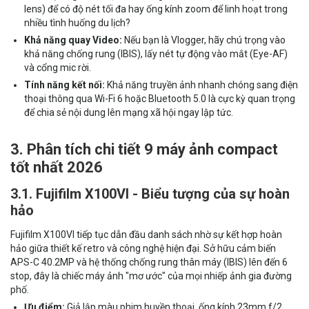
lens) để có độ nét tối đa hay ống kính zoom để linh hoạt trong
nhiều tình huống du lịch?
Khả năng quay Video:
Nếu bạn là Vlogger, hãy chú trọng vào
khả năng chống rung (IBIS), lấy nét tự động vào mắt (Eye-AF)
và cổng mic rời.
Tính năng kết nối:
Khả năng truyền ảnh nhanh chóng sang điện
thoại thông qua Wi-Fi 6 hoặc Bluetooth 5.0 là cực kỳ quan trọng
để chia sẻ nội dung lên mạng xã hội ngay lập tức.
3. Phân tích chi tiết 9 máy ảnh compact
tốt nhất 2026
3.1. Fujifilm X100VI - Biểu tượng của sự hoàn
hảo
Fujifilm X100VI tiếp tục dẫn đầu danh sách nhờ sự kết hợp hoàn
hảo giữa thiết kế retro và công nghệ hiện đại. Sở hữu cảm biến
APS-C 40.2MP và hệ thống chống rung thân máy (IBIS) lên đến 6
stop, đây là chiếc máy ảnh "mơ ước" của mọi nhiếp ảnh gia đường
phố.
Ưu điểm:
Giả lập màu phim huyền thoại, ống kính 23mm f/2