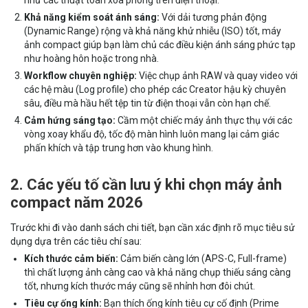
như các thuật toán xóa phông trên điện thoại.
Khả năng kiểm soát ánh sáng:
Với dải tương phản động
(Dynamic Range) rộng và khả năng khử nhiễu (ISO) tốt, máy
ảnh compact giúp bạn làm chủ các điều kiện ánh sáng phức tạp
như hoàng hôn hoặc trong nhà.
Workflow chuyên nghiệp:
Việc chụp ảnh RAW và quay video với
các hệ màu (Log profile) cho phép các Creator hậu kỳ chuyên
sâu, điều mà hầu hết tệp tin từ điện thoại vẫn còn hạn chế.
Cảm hứng sáng tạo:
Cầm một chiếc máy ảnh thực thụ với các
vòng xoay khẩu độ, tốc độ màn hình luôn mang lại cảm giác
phấn khích và tập trung hơn vào khung hình.
2. Các yếu tố cần lưu ý khi chọn máy ảnh
compact năm 2026
Trước khi đi vào danh sách chi tiết, bạn cần xác định rõ mục tiêu sử
dụng dựa trên các tiêu chí sau:
Kích thước cảm biến:
Cảm biến càng lớn (APS-C, Full-frame)
thì chất lượng ảnh càng cao và khả năng chụp thiếu sáng càng
tốt, nhưng kích thước máy cũng sẽ nhỉnh hơn đôi chút.
Tiêu cự ống kính:
Bạn thích ống kính tiêu cự cố định (Prime