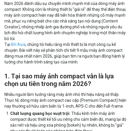
Năm 2026 đánh dấu sự chuyển mình mạnh mẽ của dòng máy ảnh
compact. Không còn là những thiết bị "giá rẻ" để thay thế điện thoại,
máy ảnh compact hiện nay đã tiến hóa thành những cỗ máy mạnh
mẽ, phục vụ riêng biệt cho các nhà sáng tạo nội dung (Content
Creator), những nhiếp ảnh gia đường phố và những người yêu du
lịch đòi hỏi chất lượng hình ảnh chuyên nghiệp trong một thân máy
bỏ túi.
Tại
BH Asia
, chúng tôi hiểu rằng mỗi thiết bị là một công cụ kể
chuyện. Bài viết này sẽ phân tích chi tiết 9 mẫu máy ảnh compact
đáng mua nhất năm 2026, giúp bạn tìm ra người bạn đồng hành lý
tưởng cho hành trình sáng tạo của mình.
1. Tại sao máy ảnh compact vẫn là lựa
chọn ưu tiên trong năm 2026?
Nhiều người lầm tưởng rằng máy ảnh nhỏ thì hiệu năng sẽ thấp.
Thực tế, dòng máy ảnh compact cao cấp (Premium Compact) hiện
nay thường sở hữu cảm biến từ 1-inch, APS-C cho đến Full-frame.
Chất lượng quang học vượt trội:
Thấu kính trên máy ảnh
compact được thiết kế tối ưu riêng cho cảm biến đó, mang lại độ
sắc nét và hiệu ứng xóa phông (bokeh) tự nhiên, không bị "giả"