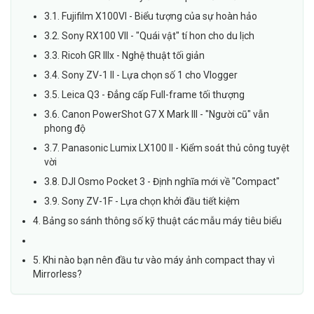
3.1. Fujifilm X100VI - Biểu tượng của sự hoàn hảo
3.2. Sony RX100 VII - "Quái vật" tí hon cho du lịch
3.3. Ricoh GR IIIx - Nghệ thuật tối giản
3.4. Sony ZV-1 II - Lựa chọn số 1 cho Vlogger
3.5. Leica Q3 - Đẳng cấp Full-frame tối thượng
3.6. Canon PowerShot G7 X Mark III - "Người cũ" vẫn
phong độ
3.7. Panasonic Lumix LX100 II - Kiểm soát thủ công tuyệt
vời
3.8. DJI Osmo Pocket 3 - Định nghĩa mới về "Compact"
3.9. Sony ZV-1F - Lựa chọn khởi đầu tiết kiệm
4. Bảng so sánh thông số kỹ thuật các mẫu máy tiêu biểu
5. Khi nào bạn nên đầu tư vào máy ảnh compact thay vì
Mirrorless?