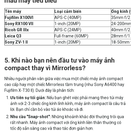
mẫu máy tiêu biểu
Tên máy
Loại cảm biến
Ống kính (
Fujifilm X100VI
APS-C (40MP)
35mm f/2
Sony RX100 VII
1-inch (20MP)
24-200mm 
Ricoh GR IIIx
APS-C (24MP)
40mm f/2
Leica Q3
Full-frame (60MP)
28mm f/1
Sony ZV-1 II
1-inch (20MP)
18-50mm f
5. Khi nào bạn nên đầu tư vào máy ảnh
compact thay vì Mirrorless?
Nhiều người phân vân giữa việc mua một chiếc máy ảnh compact
cao cấp hay một chiếc Mirrorless tầm trung (như Sony A6400 hay
Fujifilm X-T30 II). Dưới đây là phân tích:
Ưu tiên sự tối giản:
Nếu bạn ghét việc phải mang theo túi máy
ảnh với 2-3 chiếc ống kính lỉnh kỉnh, máy ảnh compact là câu trả
lời. Bạn chỉ cần bỏ vào túi áo khoác và đi.
Nhu cầu "Snap-shot":
Những khoảnh khắc đời thường trôi qua
rất nhanh. Máy ảnh compact với ống kính liền thân thường có
tốc độ sẵn sàng cao và thao tác đơn giản hơn.