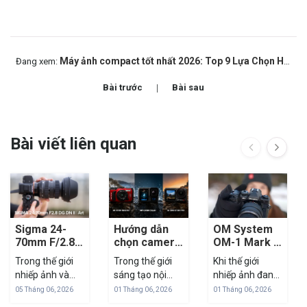
Máy ảnh compact tốt nhất 2026: Top 9 Lựa Chọn Hàng Đầu Cho Nhà Sáng Tạo Nội Dung
Đang xem:
Bài trước
Bài sau
Bài viết liên quan
Sigma 24-
Hướng dẫn
OM System
70mm F/2.8
chọn camera
OM-1 Mark II:
Art Mark II:
chống nước:
Flagship
Trong thế giới
Trong thế giới
Khi thế giới
'Tiêu Cự
TG-7 vs
mirrorless
nhiếp ảnh và
sáng tạo nội
nhiếp ảnh đang
Vàng' Để Tác
GoPro vs DJI
cho hệ M43
quay phim
dung hiện đại,
bị cuốn theo
05 Tháng 06, 2026
01 Tháng 06, 2026
01 Tháng 06, 2026
Nghiệp
chuyên nghiệp,
việc sở hữu một
cuộc đua cảm