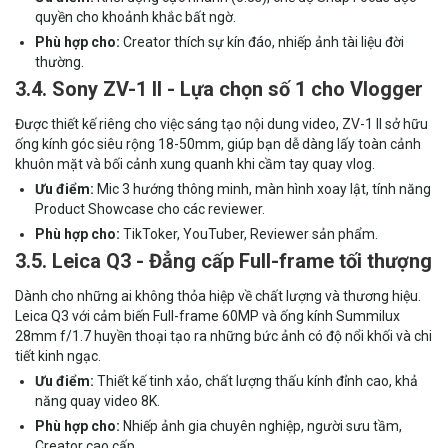
quyền cho khoảnh khắc bất ngờ.
Phù hợp cho:
Creator thích sự kín đáo, nhiếp ảnh tài liệu đời
thường.
3.4. Sony ZV-1 II - Lựa chọn số 1 cho Vlogger
Được thiết kế riêng cho việc sáng tạo nội dung video, ZV-1 II sở hữu
ống kính góc siêu rộng 18-50mm, giúp bạn dễ dàng lấy toàn cảnh
khuôn mặt và bối cảnh xung quanh khi cầm tay quay vlog.
Ưu điểm:
Mic 3 hướng thông minh, màn hình xoay lật, tính năng
Product Showcase cho các reviewer.
Phù hợp cho:
TikToker, YouTuber, Reviewer sản phẩm.
3.5. Leica Q3 - Đẳng cấp Full-frame tối thượng
Dành cho những ai không thỏa hiệp về chất lượng và thương hiệu.
Leica Q3 với cảm biến Full-frame 60MP và ống kính Summilux
28mm f/1.7 huyền thoại tạo ra những bức ảnh có độ nổi khối và chi
tiết kinh ngạc.
Ưu điểm:
Thiết kế tinh xảo, chất lượng thấu kính đỉnh cao, khả
năng quay video 8K.
Phù hợp cho:
Nhiếp ảnh gia chuyên nghiệp, người sưu tầm,
Creator cao cấp.