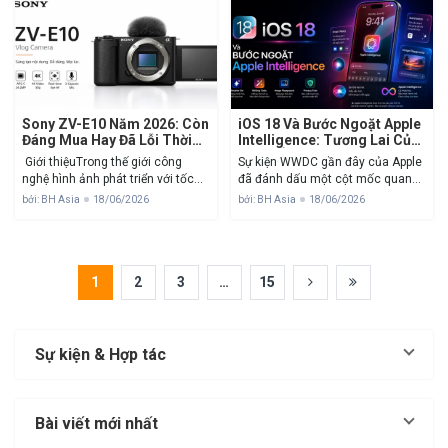
Tốc độ....
Sony ZV-E10 Năm 2026: Còn
iOS 18 Và Bước Ngoặt Apple
Đáng Mua Hay Đã Lỗi Thời
Intelligence: Tương Lai Của
Cho Creator?
Nhiếp Ảnh Di Động Đối Với
Giới thiệuTrong thế giới công
Sự kiện WWDC gần đây của Apple
Content Creator
nghệ hình ảnh phát triển với tốc
đã đánh dấu một cột mốc quan
độ chóng mặt, vòng đời của một
trọng trong lịch sử phát triển phần
bởi: BH Asia
18/06/2026
bởi: BH Asia
18/06/2026
chiếc máy ảnh thường chỉ kéo dài
mềm của hãng với sự ra mắt của
từ 2 đến 3 năm trước khi bị thay...
iOS 18. Không chỉ dừng lại...
1
2
3
…
15
Sự kiện & Hợp tác
Bài viết mới nhất