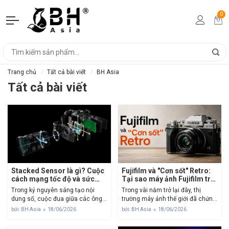
0
Trang chủ
Tất cả bài viết
BH Asia
Tất cả bài viết
Stacked Sensor là gì? Cuộc
Fujifilm và "Cơn sốt" Retro:
cách mạng tốc độ và sức
Tại sao máy ảnh Fujifilm trở
mạnh cho máy ảnh hiện đại
thành biểu tượng của giới
Trong kỷ nguyên sáng tạo nội
Trong vài năm trở lại đây, thị
trẻ?
dung số, cuộc đua giữa các ông
trường máy ảnh thế giới đã chứng
lớn máy ảnh không còn chỉ dừng
kiến một hiện tượng lạ lùng: Trong
bởi: BH Asia
18/06/2026
bởi: BH Asia
18/06/2026
lại ở số chấm (Megapixel) mà đã
khi các hãng máy ảnh khác chạy
chuyển sang một mặt trận mới:
đua về thông số kỹ thuật, độ...