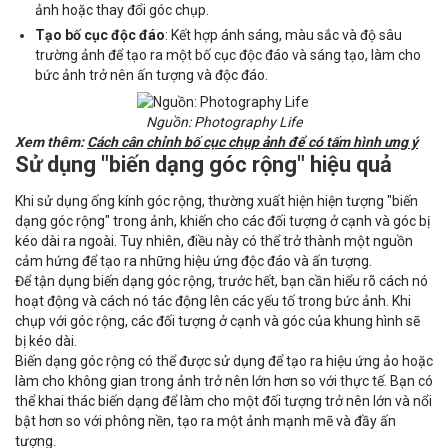
ảnh hoặc thay đổi góc chụp.
Tạo bố cục độc đáo
: Kết hợp ánh sáng, màu sắc và độ sâu
trường ảnh để tạo ra một bố cục độc đáo và sáng tạo, làm cho
bức ảnh trở nên ấn tượng và độc đáo.
Nguồn: Photography Life
Xem thêm:
Cách cân chỉnh bố cục chụp ảnh để có tấm hình ưng ý
Sử dụng "biến dạng góc rộng" hiệu quả
Khi sử dụng ống kính góc rộng, thường xuất hiện hiện tượng "biến
dạng góc rộng" trong ảnh, khiến cho các đối tượng ở cạnh và góc bị
kéo dài ra ngoài. Tuy nhiên, điều này có thể trở thành một nguồn
cảm hứng để tạo ra những hiệu ứng độc đáo và ấn tượng.
Để tận dụng biến dạng góc rộng, trước hết, bạn cần hiểu rõ cách nó
hoạt động và cách nó tác động lên các yếu tố trong bức ảnh. Khi
chụp với góc rộng, các đối tượng ở cạnh và góc của khung hình sẽ
bị kéo dài.
Biến dạng góc rộng có thể được sử dụng để tạo ra hiệu ứng ảo hoặc
làm cho không gian trong ảnh trở nên lớn hơn so với thực tế. Bạn có
thể khai thác biến dạng để làm cho một đối tượng trở nên lớn và nổi
bật hơn so với phông nền, tạo ra một ảnh mạnh mẽ và đầy ấn
tượng.