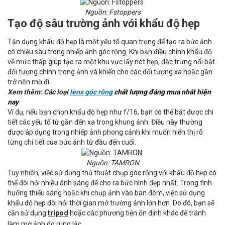
Nguồn: Fstoppers
Tạo độ sâu trường ảnh với khẩu độ hẹp
Tận dụng khẩu độ hẹp là một yếu tố quan trọng để tạo ra bức ảnh
có chiều sâu trong nhiếp ảnh góc rộng. Khi bạn điều chỉnh khẩu độ
về mức thấp giúp tạo ra một khu vực lấy nét hẹp, đặc trưng nổi bật
đối tượng chính trong ảnh và khiến cho các đối tượng xa hoặc gần
trở nên mờ đi.
Xem thêm: Các loại
lens góc rộng
chất lượng đáng mua nhất hiện
nay
Ví dụ, nếu bạn chọn khẩu độ hẹp như f/16, bạn có thể bắt được chi
tiết các yếu tố từ gần đến xa trong khung ảnh. Điều này thường
được áp dụng trong nhiếp ảnh phong cảnh khi muốn hiển thị rõ
từng chi tiết của bức ảnh từ đầu đến cuối.
Nguồn: TAMRON
Tuy nhiên, việc sử dụng thủ thuật chụp góc rộng với khẩu độ hẹp có
thể đòi hỏi nhiều ánh sáng để cho ra bức hình đẹp nhất. Trong tình
huống thiếu sáng hoặc khi chụp ảnh vào ban đêm, việc sử dụng
khẩu độ hẹp đòi hỏi thời gian mở trường ảnh lớn hơn. Do đó, bạn sẽ
cần sử dụng
tripod
hoặc các phương tiện ổn định khác để tránh
làm mờ ảnh do rung lắc.