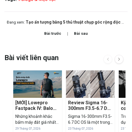
Tạo ấn tượng bằng 5 thủ thuật chụp góc rộng độc đáo
Đang xem:
Bài trước
Bài sau
Bài viết liên quan
[MỚI] Lowepro
Review Sigma 16-
Kỹ t
Fastpack IV: Balo
300mm F3.5-6.7 DC
cơ bả
máy ảnh cho
OS: Ống kính du lịch
cont
Những khoảnh khắc
Sigma 16-300mm F3.5-
Trong
creator cần đi
đa dụng có đáng
biết 
bấm máy đắt giá nhất
6.7 DC OS là một trong
dựng 
nhanh, lấy máy
mua?
chuy
thường không xuất hiện
những mẫu ống kính
thiết 
29 Tháng 07, 2026
23 Tháng 07, 2026
23 Thán
nhanh