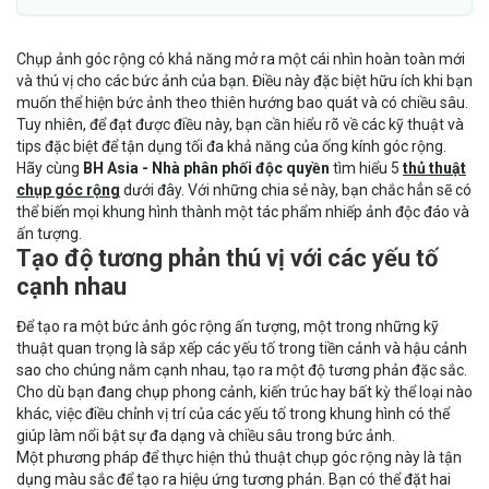
Chụp ảnh góc rộng có khả năng mở ra một cái nhìn hoàn toàn mới
và thú vị cho các bức ảnh của bạn. Điều này đặc biệt hữu ích khi bạn
muốn thể hiện bức ảnh theo thiên hướng bao quát và có chiều sâu.
Tuy nhiên, để đạt được điều này, bạn cần hiểu rõ về các kỹ thuật và
tips đặc biệt để tận dụng tối đa khả năng của ống kính góc rộng.
Hãy cùng
BH Asia - Nhà phân phối độc quyền
tìm hiểu 5
thủ thuật
chụp góc rộng
dưới đây. Với những chia sẻ này, bạn chắc hẳn sẽ có
thể biến mọi khung hình thành một tác phẩm nhiếp ảnh độc đáo và
ấn tượng.
Tạo độ tương phản thú vị với các yếu tố
cạnh nhau
Để tạo ra một bức ảnh góc rộng ấn tượng, một trong những kỹ
thuật quan trọng là sắp xếp các yếu tố trong tiền cảnh và hậu cảnh
sao cho chúng nằm cạnh nhau, tạo ra một độ tương phản đặc sắc.
Cho dù bạn đang chụp phong cảnh, kiến trúc hay bất kỳ thể loại nào
khác, việc điều chỉnh vị trí của các yếu tố trong khung hình có thể
giúp làm nổi bật sự đa dạng và chiều sâu trong bức ảnh.
Một phương pháp để thực hiện thủ thuật chụp góc rộng này là tận
dụng màu sắc để tạo ra hiệu ứng tương phản. Bạn có thể đặt hai