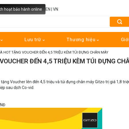
ch hoạt bảo hành online
EN
|
VN
h
Lưu trữ
Thương hiệu
Giớ
UÀ HOT TẶNG VOUCHER ĐẾN 4,5 TRIỆU KÈM TÚI ĐỰNG CHÂN MÁY
 VOUCHER ĐẾN 4,5 TRIỆU KÈM TÚI ĐỰNG CH
ng Voucher lên đến 4,5 triệu và túi đựng chân máy Gitzo trị giá 1,8 triệ
ệp sau dịch Co-vid.
VNĐ