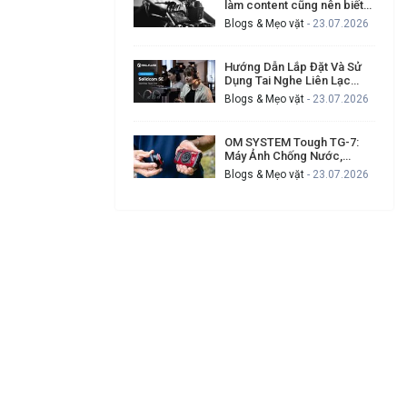
làm content cũng nên biết
để tạo video chuyên nghiệp
Blogs & Mẹo vặt
- 23.07.2026
hơn
Hướng Dẫn Lắp Đặt Và Sử
Dụng Tai Nghe Liên Lạc
Hollyland Solidcom SE Cho
Blogs & Mẹo vặt
- 23.07.2026
Ekip Quay Phim Đông Người
OM SYSTEM Tough TG-7:
Máy Ảnh Chống Nước,
Chống Va Đập Cho Ai
Blogs & Mẹo vặt
- 23.07.2026
Thường Xuyên Gặp Sự Cố
Khi Quay Ngoài Trời?