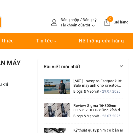
0
Đăng nhập / Đăng ký
Giỏ hàng
Tài khoản của tôi
i thiệu
Tin tức
Hệ thống cửa hàng
ÂN MÁY
Bài viết mới nhất
[MỚI] Lowepro Fastpack IV:
u khi
Balo máy ảnh cho creator
cần đi nhanh, lấy máy nhanh
Blogs & Mẹo vặt
- 29.07.2026
Review Sigma 16-300mm
F3.5-6.7 DC OS: Ống kính du
lịch đa dụng có đáng mua?
Blogs & Mẹo vặt
- 23.07.2026
Kỹ thuật quay phim cơ bản ai