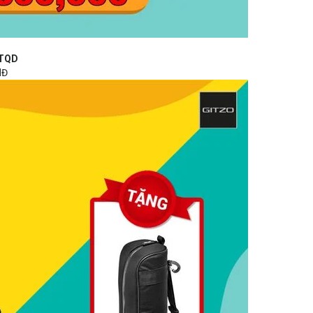
2TQD
NĐ