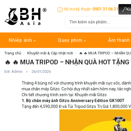
Hỗ trợ kỹ thuật:
0901 31 06 31
Kí
Nhiếp ảnh
Quay phim
Âm than
Trang chủ
Khuyến mãi & Cập nhật mới
🔥 🔥 MUA TRIPOD – NHẬN Q
🔥 🔥 MUA TRIPOD – NHẬN QUÀ HOT TẶNG
bởi: Admin
26/01/2026
Tháng 4 bùng nổ với chương trình khuyến mãi cực sốc, dành tặ
mua chân máy Gitzo. Cơ hội duy nhất sắm hôm nay, tác nghi
Chi tiết chương trình xem tại: Khuyến mãi Gitzo
1. Bộ chân máy ảnh Gitzo Anniversary Edition GK100T
Tặng đến 4,590,000 Đ và Túi Tripod Gitzo Trị Giá 1,800,000 