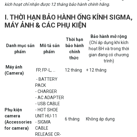
kích hoạt chỉ nhận được 12 tháng bảo hành chính hãng.
I. THỜI HẠN BẢO HÀNH ỐNG KÍNH SIGMA,
MÁY ẢNH & CÁC PHỤ KIỆN
Bảo hành mở rộng
Thời hạn
(Chỉ áp dụng khi kích
Danh mục sản
Mô tả sản
bảo hành
hoạt BH và trong thời
phẩm
phẩm
chính
gian đang có chương
thức
trình)
Máy ảnh
FP, FP-L, ...
12 tháng
+ 12 tháng
(Camera)
- BATTERY
PACK
- CHARGER
- AC ADAPTER
- USB CABLE
Phụ kiện
- HOT SHOE
camera
UNIT HU-11
6 tháng
Không áp dụng
(Accessories
- SIGMA
for camera)
CABLE
RELEASE CR-