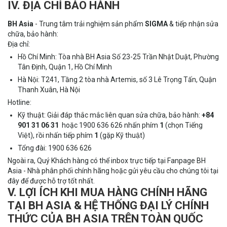
IV. ĐỊA CHỈ BẢO HÀNH
BH Asia
- Trung tâm trải nghiệm sản phẩm
SIGMA
& tiếp nhận sửa
chữa, bảo hành:
Địa chỉ:
Hồ Chí Minh: Tòa nhà BH Asia Số 23-25 Trần Nhật Duật, Phường
Tân Định, Quận 1, Hồ Chí Minh
Hà Nội: T241, Tầng 2 tòa nhà Artemis, số 3 Lê Trọng Tấn, Quận
Thanh Xuân, Hà Nội
Hotline:
Kỹ thuật: Giải đáp thắc mắc liên quan sửa chữa, bảo hành:
+84
901 31 06 31
hoặc
1900 636 626
nhấn phím
1
(chọn Tiếng
Việt), rồi nhấn tiếp phím
1
(gặp Kỹ thuật)
Tổng đài:
1900 636 626
Ngoài ra, Quý Khách hàng có thể inbox trực tiếp tại Fanpage BH
Asia -
Nhà phân phối chính hãng
hoặc gửi yêu cầu cho chúng tôi
tại
đây
để được hỗ trợ tốt nhất.
V. LỢI ÍCH KHI MUA HÀNG CHÍNH HÃNG
TẠI BH ASIA & HỆ THỐNG ĐẠI LÝ CHÍNH
THỨC CỦA BH ASIA TRÊN TOÀN QUỐC