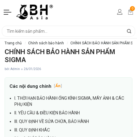
0
Trang chủ
Chính sách bảo hành
CHÍNH SÁCH BẢO HÀNH SẢN PHẨM SI
CHÍNH SÁCH BẢO HÀNH SẢN PHẨM
SIGMA
bởi: Admin
26/01/2026
Các nội dung chính
[
Ẩn
]
I. THỜI HẠN BẢO HÀNH ỐNG KÍNH SIGMA, MÁY ẢNH & CÁC
PHỤ KIỆN
II. YÊU CẦU & ĐIỀU KIỆN BẢO HÀNH
III. QUY ĐỊNH VỀ SỬA CHỮA, BẢO HÀNH
III. QUY ĐỊNH KHÁC