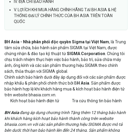
IV. ĐỊA CHỈ BẢO HÀNH
V. LỢI ÍCH KHI MUA HÀNG CHÍNH HÃNG TẠI BH ASIA & HỆ
THỐNG ĐẠI LÝ CHÍNH THỨC CỦA BH ASIA TRÊN TOÀN
QUỐC
BH Asia - Nhà phân phối độc quyền Sigma tại Việt Nam
, là Trung
tâm sửa chữa, bảo hành sản phẩm SIGMA tại Việt Nam, được
chứng nhận & đào tạo kỹ thuật từ
SIGMA Corporation
. Chúng tôi
chịu trách nhiệm thực hiện việc bảo hành, bảo trì, sửa chữa máy
ảnh, ống kính và các sản phẩm thương hiệu SIGMA theo chính
sách, thỏa thuận với SIGMA global.
Chính sách bảo hành dưới đây áp dụng đối với các sản phẩm được
nhập khẩu & phân phối chính thức bởi B
H Asia
. Sản phẩm được
bảo hành hợp lệ khi khách hàng mua & kích hoạt bảo hành điện tử
trên website
bhasia.com.vn
.
Kích hoạt bảo hành điện tử
Tra cứu thông tin bảo hành
BH Asia
đang áp dụng chương trình Tặng thêm 12 tháng bảo hành
khi khách hàng kích hoạt bảo hành thành công trên website
bhasia.com.vn với các sản phẩm thương hiệu SIGMA được mô tả
bên dưới; thời hạn bảo hành lên đến 24 tháng. Sản phẩm không