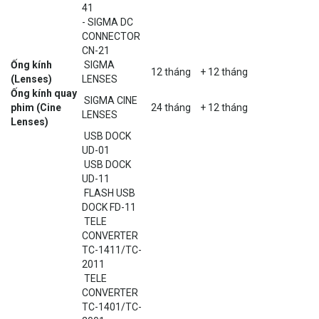
41
- SIGMA DC
CONNECTOR
CN-21
Ống kính
SIGMA
12 tháng
+ 12 tháng
(Lenses)
LENSES
Ống kính quay
SIGMA CINE
phim (Cine
24 tháng
+ 12 tháng
LENSES
Lenses)
USB DOCK
UD-01
USB DOCK
UD-11
FLASH USB
DOCK FD-11
TELE
CONVERTER
TC-1411/TC-
2011
TELE
CONVERTER
TC-1401/TC-