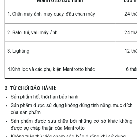
Manfrotto bảo hành
bảo h
1. Chân máy ảnh, máy quay, đầu chân máy
24 th
2. Balo, túi, vali máy ảnh
24 th
3. Lighting
12 th
4.Kính lọc và các phụ kiện Manfrotto khác
6 thá
2. TỪ CHỐI BẢO HÀNH:
Sản phẩm hết thời hạn bảo hành
Sản phẩm được sử dụng không đúng tính năng, mục đích
của sản phẩm
Sản phẩm được sửa chữa bởi những cơ sở khác không
được sự chấp thuận của Manfrotto
Không tuân thủ việc chăm sóc, bảo dưỡng khi sử dụng