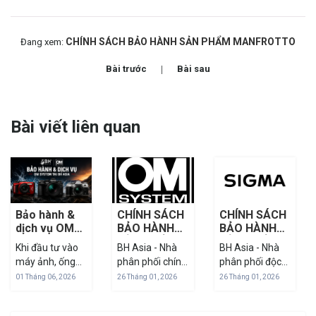
CHÍNH SÁCH BẢO HÀNH SẢN PHẨM MANFROTTO
Đang xem:
Bài trước
Bài sau
Bài viết liên quan
Bảo hành &
CHÍNH SÁCH
CHÍNH SÁCH
dịch vụ OM
BẢO HÀNH
BẢO HÀNH
System tại
SẢN PHẨM
SẢN PHẨM
Khi đầu tư vào
BH Asia - Nhà
BH Asia - Nhà
BH Asia: An
OM SYSTEM
SIGMA
máy ảnh, ống
phân phối chính
phân phối độc
tâm mua sắm
kính hoặc phụ
hãng các sản
quyền Sigma tại
01 Tháng 06, 2026
26 Tháng 01, 2026
26 Tháng 01, 2026
kiện OM
phẩm liên quan
Việt Nam, là
System, người
đến nhiếp ảnh:
Trung tâm sửa