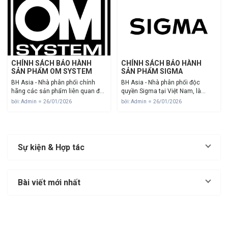
gọn của...
chịu trách...
CHÍNH SÁCH BẢO HÀNH
CHÍNH SÁCH BẢO HÀNH
SẢN PHẨM OM SYSTEM
SẢN PHẨM SIGMA
BH Asia - Nhà phân phối chính
BH Asia - Nhà phân phối độc
hãng các sản phẩm liên quan đến
quyền Sigma tại Việt Nam, là
nhiếp ảnh: máy ảnh, ống kính,...
Trung tâm sửa chữa, bảo hành
bởi: Admin
26/01/2026
bởi: Admin
26/01/2026
của OM SYSTEM tại Việt Nam.
sản phẩm SIGMA tại Việt Nam,
Chúng tôi chịu trách nhiệm thực
được chứng nhận & đào tạo kỹ
hiện việc bảo hành, bảo...
thuật từ SIGMA...
Sự kiện & Hợp tác
Bài viết mới nhất