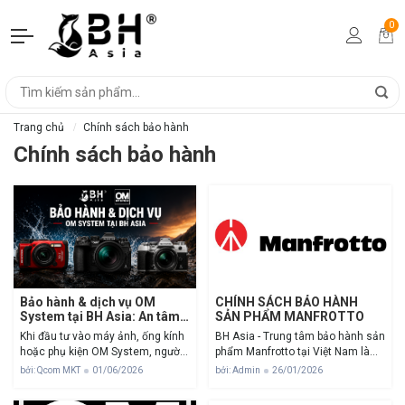
0
Trang chủ
Chính sách bảo hành
Chính sách bảo hành
Bảo hành & dịch vụ OM
CHÍNH SÁCH BẢO HÀNH
System tại BH Asia: An tâm
SẢN PHẨM MANFROTTO
mua sắm
Khi đầu tư vào máy ảnh, ống kính
BH Asia - Trung tâm bảo hành sản
hoặc phụ kiện OM System, người
phẩm Manfrotto tại Việt Nam là
dùng không chỉ quan tâm đến
đơn vị nhập khẩu, phân phối chính
bởi: Qcom MKT
01/06/2026
bởi: Admin
26/01/2026
chất lượng hình ảnh, khả năng
thức các sản phẩm Manfrotto tại
chống chịu thời tiết hay độ nhỏ
thị trường Việt Nam. Chúng tôi sẽ