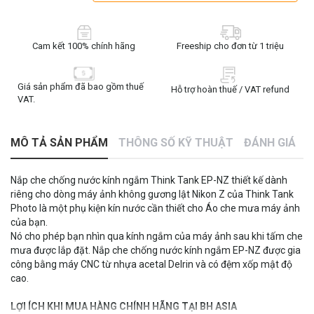
Cam kết 100% chính hãng
Freeship cho đơn từ 1 triệu
Giá sản phẩm đã bao gồm thuế
Hỗ trợ hoàn thuế / VAT refund
VAT.
MÔ TẢ SẢN PHẨM
THÔNG SỐ KỸ THUẬT
ĐÁNH GIÁ
Nắp che chống nước kính ngắm Think Tank EP-NZ thiết kế dành
riêng cho dòng máy ảnh không gương lật Nikon Z của Think Tank
Photo là một phụ kiện kín nước cần thiết cho Áo che mưa máy ảnh
của bạn.
Nó cho phép bạn nhìn qua kính ngắm của máy ảnh sau khi tấm che
mưa được lắp đặt. Nắp che chống nước kính ngắm EP-NZ được gia
công bằng máy CNC từ nhựa acetal Delrin và có đệm xốp mật độ
cao.
LỢI ÍCH KHI MUA HÀNG CHÍNH HÃNG TẠI BH ASIA