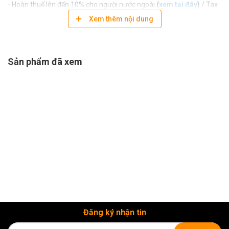
- Hoàn thuế lên đến 10% cho người nước ngoài
(
xem tại đây
)
/ Tax
refund up to 10% for foreigners
(
see here
)
Xem thêm nội dung
- Nhận đặc quyền bảo hành chính hãng
Hỗ trợ kiểm tra, bảo hành sản phẩm trong thời gian và phạm vi bảo
hành
- Ưu đãi quẹt thẻ không tính phí, trả góp 0%
Sản phẩm đã xem
- Miễn phí ship đơn từ 2 triệu
- Trải nghiệm miễn phí các phụ kiện ngành ảnh có tại Showroom
BH Asia. Quý khách vui lòng gọi Hotline 077 38 38 275 - 09 38 38
8103 hoặc inbox trực tiếp
Fanpage BH Asia
để được hỗ trợ và tư
vấn nhanh nhất
Địa chỉ Showroom BH Asia:
- Hồ Chí Minh: Tòa nhà BH Asia, 23-25 Trần Nhật Duật, Phường Tân
Định, Thành phố Hồ Chí Minh
- Hà Nội: Tầng 2, T241 Khu TTTM, Tòa nhà Artemis, số 3 Lê Trọng
Tấn, Phường Phương Liệt, Hà Nội
Đăng ký nhận tin