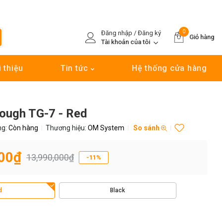
0
Đăng nhập / Đăng ký
Giỏ hàng
Tài khoản của tôi
i thiệu
Tin tức
Hệ thống cửa hàng
ugh TG-7 - Red
ng:
Còn hàng
Thương hiệu:
OM System
So sánh
00₫
13,990,000₫
-11%
d
Black