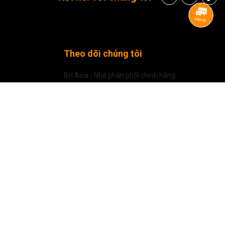
chụp chất lượng cao mà bạn có thể tin cậy. Cảm biến CMOS BSI
ng lại hiệu suất chụp ảnh và quay video tuyệt vời ngay cả trong điều
2 và ISO lên đến 12.800.
mẫu máy trước, TG-7 giới thiệu một số tính năng mới như hỗ trợ
m mịn phơi sáng và kết nối USB-C. Với những lợi ích bổ sung này,
Theo dõi chúng tôi
ực tiếp lên thiết bị của mình một cách dễ dàng bằng cách điều
y ảnh. Ngoài ra, TG-7 tương thích với 17 phụ kiện độc đáo có thể
nh bao gồm bộ chuyển đổi mắt cá/tele, vỏ máy dưới nước, bộ lọc
BH Asia - Nhà phân phối chính hãng