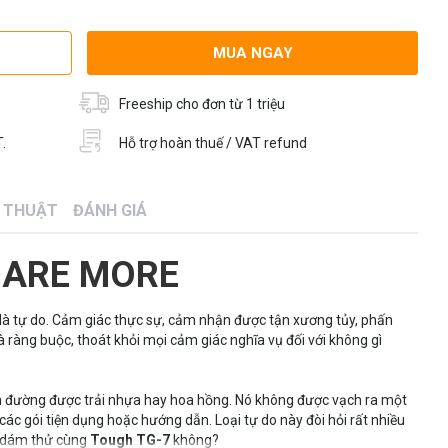
MUA NGAY
Freeship cho đơn từ 1 triệu
.
Hỗ trợ hoàn thuế / VAT refund
Ỹ THUẬT
ĐÁNH GIÁ
DARE MORE
là tự do. Cảm giác thực sự, cảm nhận được tận xương tủy, phấn
 ràng buộc, thoát khỏi mọi cảm giác nghĩa vụ đối với không gì
n đường được trải nhựa hay hoa hồng. Nó không được vạch ra một
ác gói tiện dụng hoặc hướng dẫn. Loại tự do này đòi hỏi rất nhiều
n dám thử cùng
Tough TG-7
không?