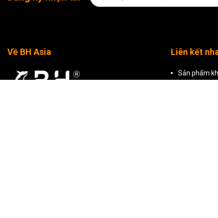
Về BH Asia
Liên kết nh
Sản phẩm kh
Sản phẩm nổ
Tất cả sản 
CÔNG TY TNHH THƯƠNG MẠI BH ASIA
Mã số thuế: 0309799500 do Sở Kế Hoạch Và Đầu
Tư TP Hồ Chí Minh cấp ngày 29/01/2010
Hồ Chí Minh: Tòa nhà BH Asia, 23-25 Trần
Nhật Duật, Phường Tân Định, Thành phố Hồ Chí
Minh
Hà Nội: Tầng 2, T241 Khu TTTM, Tòa nhà
Artemis, số 3 Lê Trọng Tấn, Phường Phương Liệt,
Hà Nội