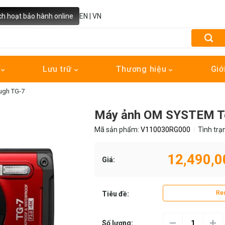
ch hoạt bảo hành online
EN
|
VN
h
Lưu trữ
Thương hiệu
Giớ
ugh TG-7
Máy ảnh OM SYSTEM To
Mã sản phẩm:
V110030RG000
Tình trạ
12,490,0
Giá:
Re
Tiêu đề:
Số lượng: