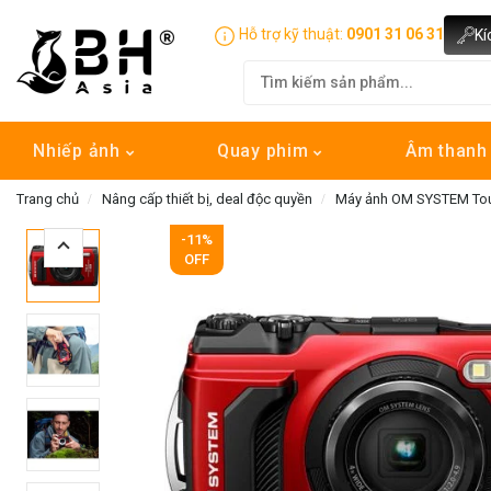
Hỗ trợ kỹ thuật:
0901 31 06 31
Kí
Nhiếp ảnh
Quay phim
Âm than
Trang chủ
Nâng cấp thiết bị, deal độc quyền
Máy ảnh OM SYSTEM To
-11%
OFF