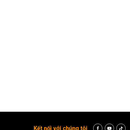
hống đóng băng và chống bụi
g hình/giây
ường
của bạn
nghiệt của các cuộc thám hiểm ngoài trời,
OM SYSTEM Tough TG-
Kết nối với chúng tôi