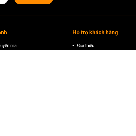
7
cung cấp cho bạn một máy ảnh ngắm và 
12MP và bộ xử lý hình ảnh TruePic VIII ma
kiện thiếu sáng với khẩu độ tối đa rộng f/
Trong khi vẫn duy trì phần lớn khung của 
video theo chiều dọc, chụp ngắt quãng, là
anh
Hỗ trợ khách hàng
bạn đã sẵn sàng chụp cảnh và tải chúng tr
hướng màn hình LCD 3" 1,04m chấm của má
mua để mở rộng thêm khả năng của máy ả
uyến mãi
Giới thiệu
bảo vệ ống kính và nhiều hơn nữa.
i bật
Kích hoạt bảo hành online
phẩm
Chính sách bảo hành
Hướng dẫn đặt hàng
Chính sách đổi trả
Chính sách bảo mật
Điều khoản dịch vụ
Liên hệ