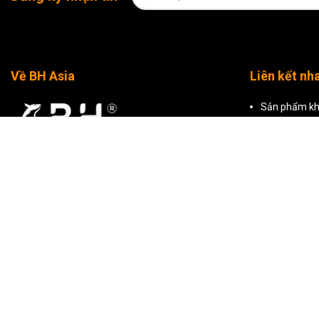
Về BH Asia
Liên kết nh
Sản phẩm kh
Sản phẩm nổ
Tất cả sản 
CÔNG TY TNHH THƯƠNG MẠI BH ASIA
Mã số thuế: 0309799500 do Sở Kế Hoạch Và Đầu
Tư TP Hồ Chí Minh cấp ngày 29/01/2010
Hồ Chí Minh: Tòa nhà BH Asia, 23-25 Trần
Nhật Duật, Phường Tân Định, Thành phố Hồ Chí
Minh
Hà Nội: Tầng 2, T241 Khu TTTM, Tòa nhà
Artemis, số 3 Lê Trọng Tấn, Phường Phương Liệt,
Hà Nội