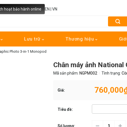
ch hoạt bảo hành online
EN
|
VN
h
Lưu trữ
Thương hiệu
Giớ
aphic Photo 3-in-1 Monopod
Chân máy ảnh National
Mã sản phẩm:
NGPM002
Tình trạng:
Cò
760,000
Giá:
Tiêu đề:
Số lượng: