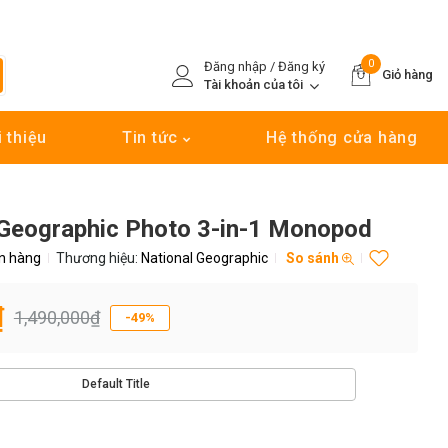
0
Đăng nhập / Đăng ký
Giỏ hàng
Tài khoản của tôi
i thiệu
Tin tức
Hệ thống cửa hàng
 Geographic Photo 3-in-1 Monopod
n hàng
Thương hiệu:
National Geographic
So sánh
₫
1,490,000₫
-49%
Default Title