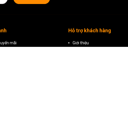
Nổi bật với báng cầm bằng xốp mềm để tăn
khi sử dụng ở dạng chân máy đơn, bạn có
Với khả năng chịu trọng lượng lên tới 2,5
anh
Hỗ trợ khách hàng
hoặc chụp bằng điện thoại thông minh củ
uyến mãi
Giới thiệu
i bật
Kích hoạt bảo hành online
phẩm
Chính sách bảo hành
Hướng dẫn đặt hàng
Chính sách đổi trả
Chính sách bảo mật
Điều khoản dịch vụ
Liên hệ