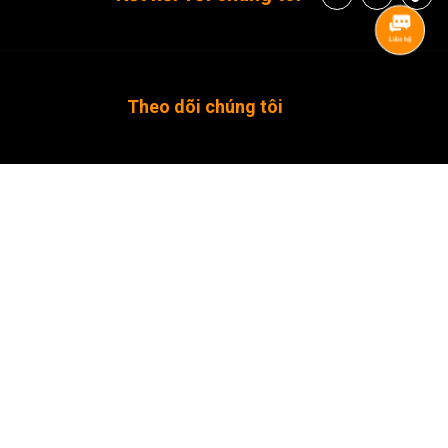
g thêm sự thoải mái và chân cao su có thể tháo rời có gai tiếp đất
 thể đứng vững trên hầu hết mọi bề mặt.
kg, bạn có thể chọn thiết bị máy ảnh của mình một cách dễ dàng
Theo dõi chúng tôi
a mình bằng cách sử dụng kẹp điện thoại đi kèm.