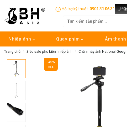
Hỗ trợ kỹ thuật:
0901 31 06 31
Kí
Nhiếp ảnh
Quay phim
Âm than
Trang chủ
Siêu sale phụ kiện nhiếp ảnh
Chân máy ảnh National Geogr
-49%
OFF