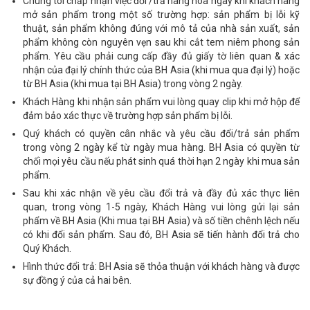
Chúng tôi chấp nhận việc đổi /trả hàng hóa ngay khi khách hàng
mở sản phẩm trong một số trường hợp: sản phẩm bị lỗi kỹ
thuật, sản phẩm không đúng với mô tả của nhà sản xuất, sản
phẩm không còn nguyên vẹn sau khi cắt tem niêm phong sản
phẩm. Yêu cầu phải cung cấp đầy đủ giấy tờ liên quan & xác
nhận của đại lý chính thức của BH Asia (khi mua qua đại lý) hoặc
từ BH Asia (khi mua tại BH Asia) trong vòng 2 ngày.
Khách Hàng khi nhận sản phẩm vui lòng quay clip khi mở hộp để
đảm bảo xác thực về trường hợp sản phẩm bị lỗi.
Quý khách có quyền cân nhắc và yêu cầu đổi/trả sản phẩm
trong vòng 2 ngày kể từ ngày mua hàng. BH Asia có quyền từ
chối mọi yêu cầu nếu phát sinh quá thời hạn 2 ngày khi mua sản
phẩm.
Sau khi xác nhận về yêu cầu đổi trả và đầy đủ xác thực liên
quan, trong vòng 1-5 ngày, Khách Hàng vui lòng gửi lại sản
phẩm về BH Asia (Khi mua tại BH Asia) và số tiền chênh lệch nếu
có khi đổi sản phẩm. Sau đó, BH Asia sẽ tiến hành đổi trả cho
Quý Khách.
Hình thức đổi trả: BH Asia sẽ thỏa thuận với khách hàng và được
sự đồng ý của cả hai bên.