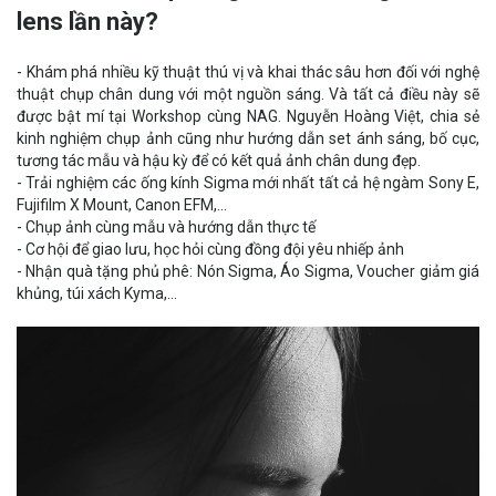
lens lần này?
- Khám phá nhiều kỹ thuật thú vị và khai thác sâu hơn đối với nghệ
thuật chụp chân dung với một nguồn sáng. Và tất cả điều này sẽ
được bật mí tại Workshop cùng NAG. Nguyễn Hoàng Việt, chia sẻ
kinh nghiệm chụp ảnh cũng như hướng dẫn set ánh sáng, bố cục,
tương tác mẫu và hậu kỳ để có kết quả ảnh chân dung đẹp.
- Trải nghiệm các ống kính Sigma mới nhất tất cả hệ ngàm Sony E,
Fujifilm X Mount, Canon EFM,...
- Chụp ảnh cùng mẫu và hướng dẫn thực tế
- Cơ hội để giao lưu, học hỏi cùng đồng đội yêu nhiếp ảnh
- Nhận quà tặng phủ phê: Nón Sigma, Áo Sigma, Voucher giảm giá
khủng, túi xách Kyma,...