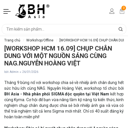
0
Trang chủ
Workshop/Offline
[WORKSHOP HCM 16.09] CHỤP CHÂN DUNG
[WORKSHOP HCM 16.09] CHỤP CHÂN
DUNG VỚI MỘT NGUỒN SÁNG CÙNG
NAG.NGUYỄN HOÀNG VIỆT
bởi: Admin
26/01/2026
Tháng 9 bùng nổ với workshop chia sẻ về nhiếp ảnh chân dung hết
sức hữu ích cùng NAG. Nguyễn Hoàng Việt, workshop tổ chức bởi
BH Asia - Nhà phân phối SIGMA độc quyền tại Việt Nam
kết hợp
cùng Kyma. Cơ hội để bạn vừa nâng tầm kỹ năng từ kiến thức, kinh
nghiệm chụp chân dung được chia sẻ bởi nhiếp ảnh gia và vừa có
thể trải nghiệm tất cả lens Sigma mới nhất. Chỉ có 40 suất đăng ký
hoàn toàn miễn phí!