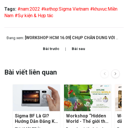
Tags:
#nam:2022
#kethop:Sigma Vietnam
#khuvuc:Miền
Nam
#Sự kiện & Hợp tác
[WORKSHOP HCM 16.09] CHỤP CHÂN DUNG VỚI MỘT NGUỒN SÁNG CÙNG NAG.NGUYỄN HOÀNG VIỆT
Đang xem:
Bài trước
Bài sau
Bài viết liên quan
Sigma BF Là Gì?
Workshop “Hidden
Work
Hướng Dẫn Đăng Ký
World - Thế giới thu
dẫn 
Mượn Máy Trải
nhỏ quanh ta”
sản 