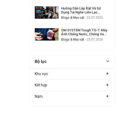
Hướng Dẫn Lắp Đặt Và Sử
Dụng Tai Nghe Liên Lạc
Hollyland Solidcom SE Cho
Blogs & Mẹo vặt
- 23.07.2026
Ekip Quay Phim Đông Người
OM SYSTEM Tough TG-7: Máy
Ảnh Chống Nước, Chống Va
Đập Cho Ai Thường Xuyên Gặp
Blogs & Mẹo vặt
- 23.07.2026
Sự Cố Khi Quay Ngoài Trời?
Bộ lọc
+
Khu vực
+
Kết hợp
+
Năm