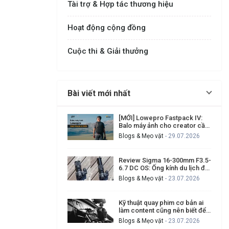
Tài trợ & Hợp tác thương hiệu
Hoạt động cộng đồng
Cuộc thi & Giải thưởng
Bài viết mới nhất
[MỚI] Lowepro Fastpack IV:
Balo máy ảnh cho creator cần
đi nhanh, lấy máy nhanh
Blogs & Mẹo vặt
- 29.07.2026
Review Sigma 16-300mm F3.5-
6.7 DC OS: Ống kính du lịch đa
dụng có đáng mua?
Blogs & Mẹo vặt
- 23.07.2026
Kỹ thuật quay phim cơ bản ai
làm content cũng nên biết để
tạo video chuyên nghiệp hơn
Blogs & Mẹo vặt
- 23.07.2026