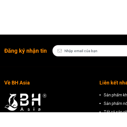
Đăng ký nhận tin
Về BH Asia
Liên kết nh
Sản phẩm kh
Sản phẩm nổ
Tất cả sản 
CÔNG TY TNHH THƯƠNG MẠI BH ASIA
Mã số thuế: 0309799500 do Sở Kế Hoạch Và Đầu