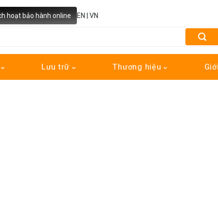
ch hoạt bảo hành online
EN
|
VN
h
Lưu trữ
Thương hiệu
Giớ