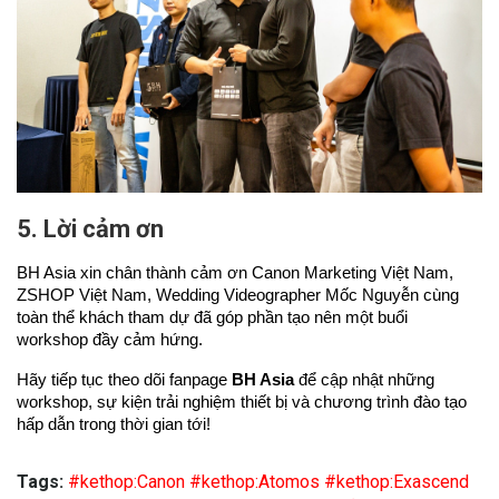
5. Lời cảm ơn
BH Asia xin chân thành cảm ơn Canon Marketing Việt Nam, 
ZSHOP Việt Nam, Wedding Videographer Mốc Nguyễn cùng 
toàn thể khách tham dự đã góp phần tạo nên một buổi 
workshop đầy cảm hứng.
Hãy tiếp tục theo dõi fanpage 
BH Asia
 để cập nhật những 
workshop, sự kiện trải nghiệm thiết bị và chương trình đào tạo 
hấp dẫn trong thời gian tới!
Tags:
#kethop:Canon
#kethop:Atomos
#kethop:Exascend