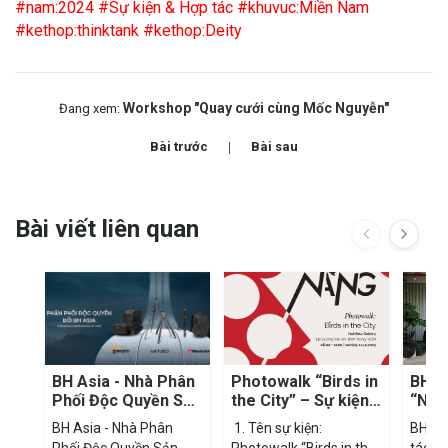
#nam:2024
#Sự kiện & Hợp tác
#khuvuc:Miền Nam
#kethop:thinktank
#kethop:Deity
Workshop "Quay cưới cùng Mốc Nguyễn"
Đang xem:
Bài trước
Bài sau
Bài viết liên quan
BH Asia - Nhà Phân
Photowalk “Birds in
BH As
Phối Độc Quyền Sản
the City” – Sự kiện
“NẮN
Phẩm Videndum Tại
vệ tinh của triển lãm
Noir
BH Asia - Nhà Phân
1. Tên sự kiện:
BH As
Việt Nam
“NẮNG” -