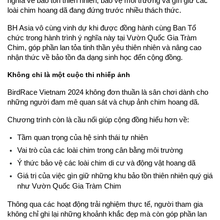
nghĩa về bảo tồn thiên nhiên, bảo vệ môi trường và gìn giữ các 
loài chim hoang dã đang đứng trước nhiều thách thức.
BH Asia vô cùng vinh dự khi được đồng hành cùng Ban Tổ 
chức trong hành trình ý nghĩa này tại Vườn Quốc Gia Tràm 
Chim, góp phần lan tỏa tinh thần yêu thiên nhiên và nâng cao 
nhận thức về bảo tồn đa dạng sinh học đến cộng đồng.
Không chỉ là một cuộc thi nhiếp ảnh
BirdRace Vietnam 2024 không đơn thuần là sân chơi dành cho 
những người đam mê quan sát và chụp ảnh chim hoang dã.
Chương trình còn là cầu nối giúp cộng đồng hiểu hơn về:
Tầm quan trọng của hệ sinh thái tự nhiên
Vai trò của các loài chim trong cân bằng môi trường
Ý thức bảo vệ các loài chim di cư và động vật hoang dã
Giá trị của việc gìn giữ những khu bảo tồn thiên nhiên quý giá 
như Vườn Quốc Gia Tràm Chim
Thông qua các hoạt động trải nghiệm thực tế, người tham gia 
không chỉ ghi lại những khoảnh khắc đẹp mà còn góp phần lan 