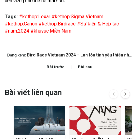
bền vững cho thế hệ mai sau.
Tags:
#kethop:Lexar
#kethop:Sigma Vietnam
#kethop:Canon
#kethop:Birdrace
#Sự kiện & Hợp tác
#nam:2024
#khuvuc:Miền Nam
Bird Race Vietnam 2024 – Lan tỏa tình yêu thiên nhiên và giá trị cộng đồng
Đang xem:
Bài trước
Bài sau
Bài viết liên quan