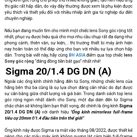
Ống kính góc rộng cho phép thu nhiều không gian, tạo nên hiệu ứng
thị giác rất hấp dẫn, do vậy đây thường được xem là phụ kiện được
yêu thích và thiết yếu đối với nhiều nhiếp ảnh gia từ nghiệp dư đến
chuyên nghiệp.
Nếu bạn đang muốn tìm cho mình một chiếc lens Sony góc rộng tốt
nhất, phục vụ được hiệu quả cho mọi nhu cầu chụp rất đa dạng như
phong cảnh, thiên văn, sự kiện,… thị trường thiết bị máy ảnh hiện
nay hoàn toàn có thể đáp ứng cho bạn với nhiều sự lựa chọn hấp
dẫn. Trong bài viết này, hãy cùng
BH ASIA
điểm qua
top chiếc
lens
Sony góc rộng
“đáng đồng tiền bát gạo” nhất nhé!
Sigma 20/1.4 DG DN (A)
Ngoài các ống kính chính hãng đến từ Sony, những chiếc lens của
hãng bên thứ ba cũng là sự lựa chọn đáng cân nhắc do đạt được
sự cân bằng giữa chất lượng và giá bán. Trong danh sách top lens
góc rộng ngon nhất dành cho Sony, một đại diện đến từ Sigma
chắc chắn sẽ không làm bạn thất vọng, đó chính là ống kính
Sigma
20/1.4 DG DN (A)
với danh hiệu
"Ống kính mirrorless full-frame
tiêu cự 20mm f/1.4 đầu tiên trên thế giới"
.
Ống kính này được Sigma ra mắt vào tháng 08/2022, được thiết kế
riêng cho các mẫu máy ảnh không gương lật cảm biến full-frame