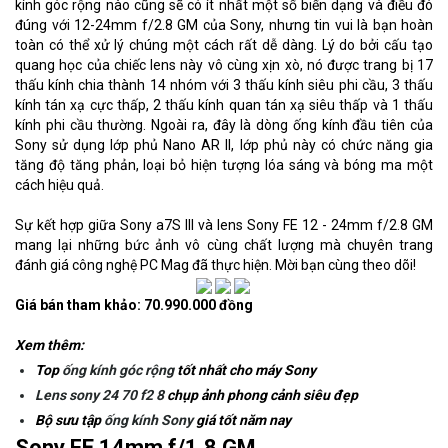
kính góc rộng nào cũng sẽ có ít nhất một số biến dạng và điều đó
đúng với 12-24mm f/2.8 GM của Sony, nhưng tin vui là bạn hoàn
toàn có thể xử lý chúng một cách rất dễ dàng. Lý do bởi cấu tạo
quang học của chiếc lens này vô cùng xịn xò, nó được trang bị 17
thấu kính chia thành 14 nhóm với 3 thấu kính siêu phi cầu, 3 thấu
kính tán xạ cực thấp, 2 thấu kính quan tán xạ siêu thấp và 1 thấu
kính phi cầu thường. Ngoài ra, đây là dòng ống kính đầu tiên của
Sony sử dụng lớp phủ Nano AR II, lớp phủ này có chức năng gia
tăng độ tăng phản, loại bỏ hiện tượng lóa sáng và bóng ma một
cách hiệu quả.
Sự kết hợp giữa Sony a7S III và lens Sony FE 12 - 24mm f/2.8 GM
mang lại những bức ảnh vô cùng chất lượng mà chuyên trang
đánh giá công nghệ PC Mag đã thực hiện. Mời bạn cùng theo dõi!
Giá bán tham khảo: 70.990.000 đồng
Xem thêm:
Top
ống kính góc rộng
tốt nhất cho máy Sony
Lens sony 24 70 f2 8
chụp ảnh phong cảnh siêu đẹp
Bộ sưu tập
ống kính Sony
giá tốt năm nay
Sony FE 14mm f/1.8 GM