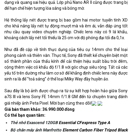
dạng và quang sai hiệu quả. Lớp phủ Nano AR II cũng được trang bị
để hạn chế hiện tượng lóa sáng và bóng mờ.
Hệ thống lấy nét được trang bị bao gồm hai motor tuyến tính XD
cho khả năng lấy nét tự động mượt mà và êm ái, vẫn đáp ứng tốt
nhu cầu quay video chuyên nghiệp. Chiếc lens này có 9 lá khẩu,
khoảng cách lấy nét tối thiểu là 25 cm với độ phóng đại tối đa 0,1x.
Như đã đề cập về tính thực dụng của tiêu cự 14mm cho thể loại
phong cảnh và thiên văn. Thực tế, Sony đã thiết kế chuyên biệt một
số thành phần của thấu kính để cải thiện hiệu suất bầu trời đêm,
cộng thêm việc có khẩu độ f/1.8 với góc chụp siêu rộng. Tất cả các
yếu tố trên dường như làm cơ sở để khẳng định chiếc lens này được
sinh ra là để “toả sáng” ở thể loại Milky Way đầy huyền ảo.
Sau đây là bộ ảnh được chụp ra từ sự kết hợp hoàn hảo giữa Sony
a7S III và lens Sony FE 14mm f/1.8 GM đến từ chuyên trang đánh
giá nhiếp ảnh Peta Pixel. Mời bạn cùng theo dõi!
Giá bán tham khảo: 36.990.000 đồng
Có thể bạn quan tâm:
Thẻ nhớ Exascend 120GB
Essential CFexpress Type A
Bộ chân máy ảnh Manfrotto
Element Carbon Fiber Tripod Black