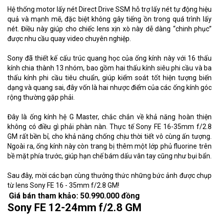
Hệ thống motor lấy nét Direct Drive SSM hỗ trợ lấy nét tự động hiệu
quả và mạnh mẽ, đặc biệt không gây tiếng ồn trong quá trình lấy
nét. Điều này giúp cho chiếc lens xịn xò này dễ dàng “chinh phục”
được nhu cầu quay video chuyên nghiệp.
Sony đã thiết kế cấu trúc quang học của ống kính này với 16 thấu
kính chia thành 13 nhóm, bao gồm hai thấu kính siêu phi cầu và ba
thấu kính phi cầu tiêu chuẩn, giúp kiểm soát tốt hiện tượng biến
dạng và quang sai, đây vốn là hai nhược điểm của các ống kính góc
rộng thường gặp phải.
Đây là ống kính hệ G Master, chắc chắn về khả năng hoàn thiện
không có điều gì phải phàn nàn. Thực tế Sony FE 16-35mm f/2.8
GM rất bền bỉ, cho khả năng chống chịu thời tiết vô cùng ấn tượng.
Ngoài ra, ống kính này còn trang bị thêm một lớp phủ fluorine trên
bề mặt phía trước, giúp hạn chế bám dấu vân tay cũng như bụi bẩn.
Sau đây, mời các bạn cùng thưởng thức những bức ảnh được chụp
từ lens Sony FE 16 - 35mm f/2.8 GM!
Giá bán
tham khảo: 50.990.000 đồng
Sony FE 12-24mm f/2.8 GM