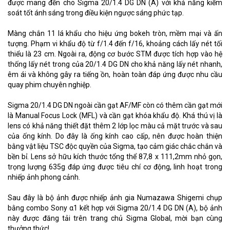
được mang đến cho Sigma 20/1.4 DG DN (A) với khả năng kiểm
soát tốt ánh sáng trong điều kiện ngược sáng phức tạp.
Màng chắn 11 lá khẩu cho hiệu ứng bokeh tròn, mềm mại và ấn
tượng. Phạm vi khẩu độ từ f/1.4 đến f/16, khoảng cách lấy nét tối
thiểu là 23 cm. Ngoài ra, động cơ bước STM được tích hợp vào hệ
thống lấy nét trong của 20/1.4 DG DN cho khả năng lấy nét nhanh,
êm ái và không gây ra tiếng ồn, hoàn toàn đáp ứng được nhu cầu
quay phim chuyên nghiệp.
Sigma 20/1.4 DG DN ngoài cần gạt AF/MF còn có thêm cần gạt mới
là Manual Focus Lock (MFL) và cần gạt khóa khẩu độ. Khá thú vị là
lens có khả năng thiết đặt thêm 2 lớp lọc màu cả mặt trước và sau
của ống kính. Do đây là ống kính cao cấp, nên được hoàn thiện
bằng vật liệu TSC độc quyền của Sigma, tạo cảm giác chắc chắn và
bền bỉ. Lens sở hữu kích thước tổng thể 87,8 x 111,2mm nhỏ gọn,
trọng lượng 635g đáp ứng được tiêu chí cơ động, linh hoạt trong
nhiếp ảnh phong cảnh.
Sau đây là bộ ảnh được nhiếp ảnh gia Numazawa Shigemi chụp
bằng combo Sony α1 kết hợp với Sigma 20/1.4 DG DN (A), bộ ảnh
này được đăng tải trên trang chủ Sigma Global, mời bạn cùng
thưởng thức!