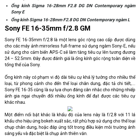
Ống kính Sigma 16-28mm F2.8
DG DN Contemporary ngàm
Sony E
Ống kính Sigma 16-28mm F2.8 DG DN Contemporary ngàm L
Sony FE 16-35mm f/2.8 GM
Sony FE 16-35mm f/2.8 là một lens góc rộng cao cấp được dùng
cho các máy ảnh mirrorless full-frame sử dụng ngàm Sony-E, nếu
sử dụng cho cảm biến APS-C sẽ làm tăng tiêu cự lên tương đương
24 – 52.5mm. Đây được đánh giá là ống kính góc rộng toàn diện về
tổng thể của Sony.
Ống kính này có phạm vi độ dài tiêu cự khá lý tưởng cho nhiều thể
loại, từ phong cảnh cho đến thể loại chân dung, đặc tả chi tiết,....
Sony FE 16-35 cũng là sự lựa chọn đáng cân nhắc cho những nhiếp
ảnh gia ngại chuyển đổi nhiều ống kính để đạt được các tiêu cự
khác nhau.
Một điểm nổi bật khác là khẩu độ của lens này là f/2.8 với 11 lá
khẩu cho hiệu ứng bokeh xuất sắc, rất phù hợp sử dụng cho thể loại
chụp chân dung, hoặc đáp ứng tốt trong điều kiện môi trường ánh
sáng yếu và đặc biệt là chụp ảnh thiên văn.