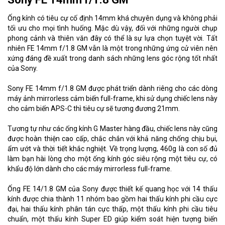
Ống kính có tiêu cự cố định 14mm khá chuyên dụng và không phải
tối ưu cho mọi tình huống. Mặc dù vậy, đối với những người chụp
phong cảnh và thiên văn đây có thể là sự lựa chọn tuyệt vời. Tất
nhiên FE 14mm f/1.8 GM vẫn là một trong những ứng cử viên nên
xứng đáng đề xuất trong danh sách những lens góc rộng tốt nhất
của Sony.
Sony FE 14mm f/1.8 GM được phát triển dành riêng cho các dòng
máy ảnh mirrorless cảm biến full-frame, khi sử dụng chiếc lens này
cho cảm biến APS-C thì tiêu cự sẽ tương đương 21mm.
Tương tự như các ống kính G Master hàng đầu, chiếc lens này cũng
được hoàn thiện cao cấp, chắc chắn với khả năng chống chịu bụi,
ẩm ướt và thời tiết khắc nghiệt. Về trọng lượng, 460g là con số đủ
làm bạn hài lòng cho một ống kính góc siêu rộng một tiêu cự, có
khẩu độ lớn dành cho các máy mirrorless full-frame.
Ống FE 14/1.8 GM của Sony được thiết kế quang học với 14 thấu
kính được chia thành 11 nhóm bao gồm hai thấu kính phi cầu cực
đại, hai thấu kính phân tán cực thấp, một thấu kính phi cầu tiêu
chuẩn, một thấu kính Super ED giúp kiểm soát hiện tượng biến