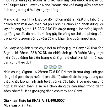
một cách đáng kể. Ngoài ra, chiếc lens này còn được trang bị lớp
phủ Super Multi-Layer và Nano Porous cho khả năng kiểm soát tốt
ánh sáng trong điều kiện ngược sáng.
Màng chắn với 11 lá khẩu có độ mở lớn nhất là f/2.8 cho hiệu ứng
bokeh tròn mịn đẹp mắt, rất phù hợp để chụp ảnh chân dung. Về
lấy nét, ống Sigma 16-28/2.8 DG DN được trang bị hệ thống lấy nét
tự động có tốc độ nhanh, không gây ồn cùng cơ chế thu phóng bên
trong, vòng zoom với lực vừa đủ cho khả năng cuộn mượt mà.
Sau đây là bộ ảnh được chụp bởi sự kết hợp giữa Sony α7R II và ống
Sigma 16-28mm F2.8 DG DN do nhiếp ảnh gia Frédéric Mery thực
hiện, được đăng tải trên trang chủ Sigma Global. Xin kính mời các
bạn cùng theo dõi!
Nhìn chung, Sigma 16-28mm F2.8 DG DN mới là một ống kính góc
rộng nhỏ gọn, được hoàn thiện tốt, độ sắc nét ấn tượng, quang sai
thấp, chất lượng hình ảnh tuyệt vời và đặc biệt là có mức giá phù
hợp. Đây hoàn toàn là sự lựa chọn đáng để cân nhắc trong danh
sách các mẫu lens góc rộng dành cho máy ảnh Sony.
Giá kham thảo tại BHASIA: 21,490,000₫
Mua sản phẩm tại: