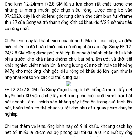
Ống kính 12-24mm f/2.8 GM là sự lựa chọn rất chất lượng cho
những ai mong muốn góc chụp siêu rộng. Được công bố vào
07/2020, đây là chiếc lens góc rộng dành cho cảm biến full-frame
thứ 37 của Sony và trở thành ống kính có khẩu độ f/2.8 sở hữu tiêu
cự rộng nhất.
Chiếc lens này là thành viên của dòng G Master cao cấp, và điều
hiển nhiên là độ hoàn thiện của nó cũng phải cao cấp. Sony FE 12-
24/2.8 GM cũng được phủ một lớp fluorine ở thành phần thấu kính
phía trước, cho khả năng chống chịu bụi bẩn, ẩm ướt và thời tiết
khắc nghiệt. Điểm nhấn lớn là trọng lượng của nó chỉ rơi vào khoảng
847g cho một ống kính góc siêu rộng có khẩu độ lớn, gần như là
nhẹ nhất khi so với các đối thủ cùng loại.
FE 12-24/2.8 GM của Sony được trang bị hệ thống 4 motor lấy nét
tuyến tính XD với cơ chế lấy nét trong cho hiệu suất vượt trội, bắt
nét nhanh - êm - chính xác, không gây tiếng ồn trong quá trình lấy
nét, hoàn toàn có thể phục vụ tốt cho nhu cầu quay phim chuyên
nghiệp.
Chi tiết thêm về lens, ống kính này có 9 lá khẩu, khoảng cách lấy
nét tối thiểu là 28cm với độ phóng đại tối đa là 0.14x. Bất kỳ ống