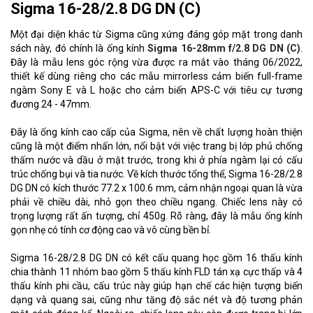
Sigma 16-28/2.8 DG DN (C)
Một đại diện khác từ Sigma cũng xứng đáng góp mặt trong danh
sách này, đó chính là ống kính
Sigma 16-28mm f/2.8 DG DN
(C)
.
Đây là mẫu lens góc rộng vừa được ra mắt vào tháng 06/2022,
thiết kế dùng riêng cho các mẫu mirrorless cảm biến full-frame
ngàm Sony E và L hoặc cho cảm biến APS-C với tiêu cự tương
đương 24 - 47mm.
Đây là ống kính cao cấp của Sigma, nên về chất lượng hoàn thiện
cũng là một điểm nhấn lớn, nổi bật với việc trang bị lớp phủ chống
thấm nước và dầu ở mặt trước, trong khi ở phía ngàm lại có cấu
trúc chống bụi và tia nước. Về kích thước tổng thể, Sigma 16-28/2.8
DG DN có kích thước 77.2 x 100.6 mm, cảm nhận ngoại quan là vừa
phải về chiều dài, nhỏ gọn theo chiều ngang. Chiếc lens này có
trọng lượng rất ấn tượng, chỉ 450g. Rõ ràng, đây là mẫu ống kính
gọn nhẹ có tính cơ động cao và vô cùng bền bỉ.
Sigma 16-28/2.8 DG DN có kết cấu quang học gồm 16 thấu kính
chia thành 11 nhóm bao gồm 5 thấu kính FLD tán xạ cực thấp và 4
thấu kính phi cầu, cấu trúc này giúp hạn chế các hiện tượng biến
dạng và quang sai, cũng như tăng độ sắc nét và độ tương phản