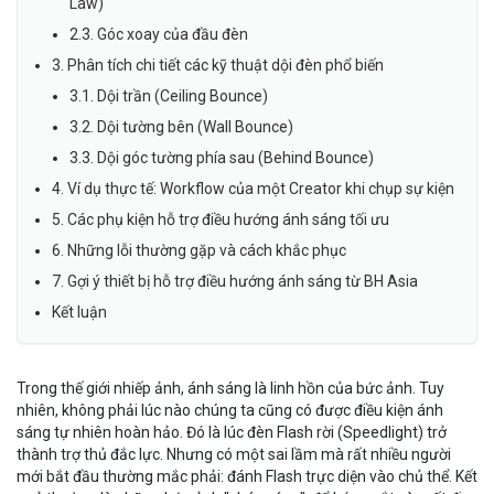
Law)
2.3. Góc xoay của đầu đèn
3. Phân tích chi tiết các kỹ thuật dội đèn phổ biến
3.1. Dội trần (Ceiling Bounce)
3.2. Dội tường bên (Wall Bounce)
3.3. Dội góc tường phía sau (Behind Bounce)
4. Ví dụ thực tế: Workflow của một Creator khi chụp sự kiện
5. Các phụ kiện hỗ trợ điều hướng ánh sáng tối ưu
6. Những lỗi thường gặp và cách khắc phục
7. Gợi ý thiết bị hỗ trợ điều hướng ánh sáng từ BH Asia
Kết luận
Trong thế giới nhiếp ảnh, ánh sáng là linh hồn của bức ảnh. Tuy
nhiên, không phải lúc nào chúng ta cũng có được điều kiện ánh
sáng tự nhiên hoàn hảo. Đó là lúc đèn Flash rời (Speedlight) trở
thành trợ thủ đắc lực. Nhưng có một sai lầm mà rất nhiều người
mới bắt đầu thường mắc phải: đánh Flash trực diện vào chủ thể. Kết