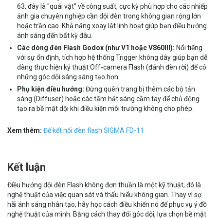
63, đây là "quái vật" về công suất, cực kỳ phù hợp cho các nhiếp
ảnh gia chuyên nghiệp cần dội đèn trong không gian rộng lớn
hoặc trần cao. Khả năng xoay lật linh hoạt giúp bạn điều hướng
ánh sáng đến bất kỳ đâu.
Các dòng đèn Flash Godox (như V1 hoặc V860III):
Nổi tiếng
với sự ổn định, tích hợp hệ thống Trigger không dây giúp bạn dễ
dàng thực hiện kỹ thuật Off-camera Flash (đánh đèn rời) để có
những góc dội sáng sáng tạo hơn.
Phụ kiện điều hướng:
Đừng quên trang bị thêm các bộ tản
sáng (Diffuser) hoặc các tấm hắt sáng cầm tay để chủ động
tạo ra bề mặt dội khi điều kiện môi trường không cho phép.
Xem thêm:
Đế kết nối đèn flash SIGMA FD-11
Kết luận
Điều hướng dội đèn Flash không đơn thuần là một kỹ thuật, đó là
nghệ thuật của việc quan sát và thấu hiểu không gian. Thay vì sợ
hãi ánh sáng nhân tạo, hãy học cách điều khiển nó để phục vụ ý đồ
nghệ thuật của mình. Bằng cách thay đổi góc dội, lựa chọn bề mặt