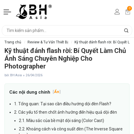
0
Trang chủ
Review & Tư Vấn Thiết Bị
Kỹ thuật đánh flash rời: Bí Quyết 
Kỹ thuật đánh flash rời: Bí Quyết Làm Chủ
Ánh Sáng Chuyên Nghiệp Cho
Photographer
bởi: BH Asia
26/04/2026
Các nội dung chính
[
Ẩn
]
1. Tổng quan: Tại sao cần điều hướng dội đèn Flash?
2. Các yếu tố then chốt ảnh hưởng đến hiệu quả dội đèn
2.1. Màu sắc của bề mặt dội sáng (Color Cast)
2.2. Khoảng cách và công suất đèn (The Inverse Square