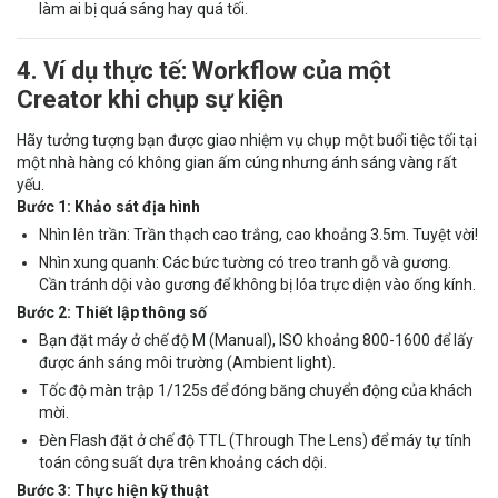
làm ai bị quá sáng hay quá tối.
4. Ví dụ thực tế: Workflow của một
Creator khi chụp sự kiện
Hãy tưởng tượng bạn được giao nhiệm vụ chụp một buổi tiệc tối tại
một nhà hàng có không gian ấm cúng nhưng ánh sáng vàng rất
yếu.
Bước 1: Khảo sát địa hình
Nhìn lên trần: Trần thạch cao trắng, cao khoảng 3.5m. Tuyệt vời!
Nhìn xung quanh: Các bức tường có treo tranh gỗ và gương.
Cần tránh dội vào gương để không bị lóa trực diện vào ống kính.
Bước 2: Thiết lập thông số
Bạn đặt máy ở chế độ M (Manual), ISO khoảng 800-1600 để lấy
được ánh sáng môi trường (Ambient light).
Tốc độ màn trập 1/125s để đóng băng chuyển động của khách
mời.
Đèn Flash đặt ở chế độ TTL (Through The Lens) để máy tự tính
toán công suất dựa trên khoảng cách dội.
Bước 3: Thực hiện kỹ thuật