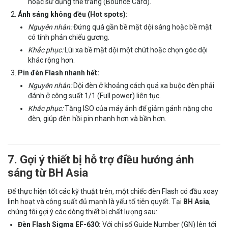
hoặc sử dụng thẻ trắng (Bounce Card).
Ánh sáng không đều (Hot spots):
Nguyên nhân:
Đứng quá gần bề mặt dội sáng hoặc bề mặt
có tính phản chiếu gương.
Khắc phục:
Lùi xa bề mặt dội một chút hoặc chọn góc dội
khác rộng hơn.
Pin đèn Flash nhanh hết:
Nguyên nhân:
Dội đèn ở khoảng cách quá xa buộc đèn phải
đánh ở công suất 1/1 (Full power) liên tục.
Khắc phục:
Tăng ISO của máy ảnh để giảm gánh nặng cho
đèn, giúp đèn hồi pin nhanh hơn và bền hơn.
7. Gợi ý thiết bị hỗ trợ điều hướng ánh
sáng từ BH Asia
Để thực hiện tốt các kỹ thuật trên, một chiếc đèn Flash có đầu xoay
linh hoạt và công suất đủ mạnh là yếu tố tiên quyết. Tại
BH Asia
,
chúng tôi gợi ý các dòng thiết bị chất lượng sau:
Đèn Flash Sigma EF-630:
Với chỉ số Guide Number (GN) lên tới