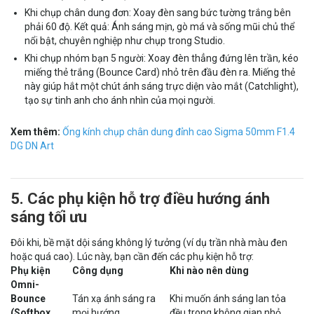
Khi chụp chân dung đơn: Xoay đèn sang bức tường trắng bên
phải 60 độ. Kết quả: Ánh sáng mịn, gò má và sống mũi chủ thể
nổi bật, chuyên nghiệp như chụp trong Studio.
Khi chụp nhóm bạn 5 người: Xoay đèn thẳng đứng lên trần, kéo
miếng thẻ trắng (Bounce Card) nhỏ trên đầu đèn ra. Miếng thẻ
này giúp hắt một chút ánh sáng trực diện vào mắt (Catchlight),
tạo sự tinh anh cho ánh nhìn của mọi người.
Xem thêm:
Ống kính chụp chân dung đỉnh cao Sigma 50mm F1.4
DG DN Art
5. Các phụ kiện hỗ trợ điều hướng ánh
sáng tối ưu
Đôi khi, bề mặt dội sáng không lý tưởng (ví dụ trần nhà màu đen
hoặc quá cao). Lúc này, bạn cần đến các phụ kiện hỗ trợ:
Phụ kiện
Công dụng
Khi nào nên dùng
Omni-
Bounce
Tán xạ ánh sáng ra
Khi muốn ánh sáng lan tỏa
(Softbox
mọi hướng.
đều trong không gian nhỏ.