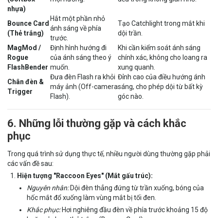
nhựa)
Hắt một phần nhỏ
Bounce Card
Tạo Catchlight trong mắt khi
ánh sáng về phía
(Thẻ trắng)
dội trần.
trước.
MagMod /
Định hình hướng đi
Khi cần kiểm soát ánh sáng
Rogue
của ánh sáng theo ý
chính xác, không cho loang ra
FlashBender
muốn.
xung quanh.
Đưa đèn Flash ra khỏi
Đỉnh cao của điều hướng ánh
Chân đèn &
máy ảnh (Off-camera
sáng, cho phép dội từ bất kỳ
Trigger
Flash).
góc nào.
6. Những lỗi thường gặp và cách khắc
phục
Trong quá trình sử dụng thực tế, nhiều người dùng thường gặp phải
các vấn đề sau:
Hiện tượng "Raccoon Eyes" (Mắt gấu trúc):
Nguyên nhân:
Dội đèn thẳng đứng từ trần xuống, bóng của
hốc mắt đổ xuống làm vùng mắt bị tối đen.
Khắc phục:
Hơi nghiêng đầu đèn về phía trước khoảng 15 độ