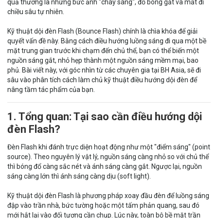
quả thường là những bức ảnh "cháy sáng", đổ bóng gắt và mất đi
chiều sâu tự nhiên.
Kỹ thuật dội đèn Flash (Bounce Flash) chính là chìa khóa để giải
quyết vấn đề này. Bằng cách điều hướng luồng sáng đi qua một bề
mặt trung gian trước khi chạm đến chủ thể, bạn có thể biến một
nguồn sáng gắt, nhỏ hẹp thành một nguồn sáng mềm mại, bao
phủ. Bài viết này, với góc nhìn từ các chuyên gia tại BH Asia, sẽ đi
sâu vào phân tích cách làm chủ kỹ thuật điều hướng dội đèn để
nâng tầm tác phẩm của bạn.
1. Tổng quan: Tại sao cần điều hướng dội
đèn Flash?
Đèn Flash khi đánh trực diện hoạt động như một "điểm sáng" (point
source). Theo nguyên lý vật lý, nguồn sáng càng nhỏ so với chủ thể
thì bóng đổ càng sắc nét và ánh sáng càng gắt. Ngược lại, nguồn
sáng càng lớn thì ánh sáng càng dịu (soft light).
Kỹ thuật dội đèn Flash là phương pháp xoay đầu đèn để luồng sáng
đập vào trần nhà, bức tường hoặc một tấm phản quang, sau đó
mới hắt lại vào đối tượng cần chụp. Lúc này, toàn bộ bề mặt trần