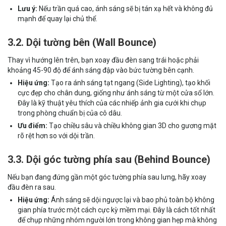
Lưu ý:
Nếu trần quá cao, ánh sáng sẽ bị tán xạ hết và không đủ
mạnh để quay lại chủ thể.
3.2. Dội tường bên (Wall Bounce)
Thay vì hướng lên trên, bạn xoay đầu đèn sang trái hoặc phải
khoảng 45-90 độ để ánh sáng đập vào bức tường bên cạnh.
Hiệu ứng:
Tạo ra ánh sáng tạt ngang (Side Lighting), tạo khối
cực đẹp cho chân dung, giống như ánh sáng từ một cửa sổ lớn.
Đây là kỹ thuật yêu thích của các nhiếp ảnh gia cưới khi chụp
trong phòng chuẩn bị của cô dâu.
Ưu điểm:
Tạo chiều sâu và chiều không gian 3D cho gương mặt
rõ rệt hơn so với dội trần.
3.3. Dội góc tường phía sau (Behind Bounce)
Nếu bạn đang đứng gần một góc tường phía sau lưng, hãy xoay
đầu đèn ra sau.
Hiệu ứng:
Ánh sáng sẽ dội ngược lại và bao phủ toàn bộ không
gian phía trước một cách cực kỳ mềm mại. Đây là cách tốt nhất
để chụp những nhóm người lớn trong không gian hẹp mà không