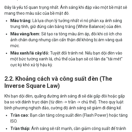
Đây là yếu tố quan trọng nhất. Ánh sáng khi đập vào một bề mặt sẽ
mang theo màu sắc của bề mặt đó.
Màu trắng:
Là lựa chọn lý tưởng nhất vì nó phản xạ ánh sáng
trung tính, giữ đúng cân bằng trắng (White Balance) của đèn.
Màu vàng/kem:
Sẽ tạo ra tông màu ấm áp, đôi khi có ích cho
ảnh chân dung nhưng cần cẩn thận để không bị ám vàng quá
mức.
Màu xanh/lá cây/đỏ:
Tuyệt đối tránh né. Nếu bạn dội đèn vào
một bức tường xanh lá, chủ thể của bạn sẽ có làn da "tái mét"
cực kỳ khó xử lý hậu kỳ.
2.2. Khoảng cách và công suất đèn (The
Inverse Square Law)
Khi bạn dội đèn, quãng đường ánh sáng đi sẽ dài gấp đôi hoặc gấp
ba so với đánh trực diện (từ đèn -> trần -> chủ thể). Theo quy luật
bình phương nghịch đảo, cường độ ánh sáng sẽ giảm đi đáng kể.
Trần cao:
Bạn cần tăng công suất đèn (Flash Power) hoặc tăng
ISO.
Trần thấp:
Ánh sáng sẽ rất mạnh, cần giảm công suất để tránh