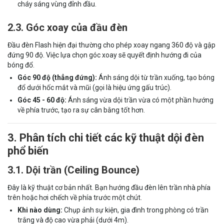
cháy sáng vùng đỉnh đầu.
2.3. Góc xoay của đầu đèn
Đầu đèn Flash hiện đại thường cho phép xoay ngang 360 độ và gập
đứng 90 độ. Việc lựa chọn góc xoay sẽ quyết định hướng đi của
bóng đổ.
Góc 90 độ (thẳng đứng):
Ánh sáng dội từ trần xuống, tạo bóng
đổ dưới hốc mắt và mũi (gọi là hiệu ứng gấu trúc).
Góc 45 - 60 độ:
Ánh sáng vừa dội trần vừa có một phần hướng
về phía trước, tạo ra sự cân bằng tốt hơn.
3. Phân tích chi tiết các kỹ thuật dội đèn
phổ biến
3.1. Dội trần (Ceiling Bounce)
Đây là kỹ thuật cơ bản nhất. Bạn hướng đầu đèn lên trần nhà phía
trên hoặc hơi chếch về phía trước một chút.
Khi nào dùng:
Chụp ảnh sự kiện, gia đình trong phòng có trần
trắng và độ cao vừa phải (dưới 4m).