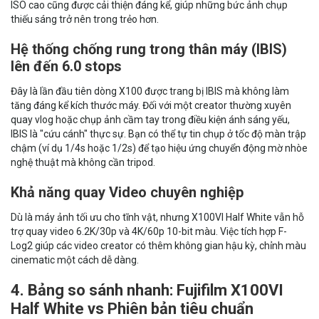
ISO cao cũng được cải thiện đáng kể, giúp những bức ảnh chụp
thiếu sáng trở nên trong trẻo hơn.
Hệ thống chống rung trong thân máy (IBIS)
lên đến 6.0 stops
Đây là lần đầu tiên dòng X100 được trang bị IBIS mà không làm
tăng đáng kể kích thước máy. Đối với một creator thường xuyên
quay vlog hoặc chụp ảnh cầm tay trong điều kiện ánh sáng yếu,
IBIS là "cứu cánh" thực sự. Bạn có thể tự tin chụp ở tốc độ màn trập
chậm (ví dụ 1/4s hoặc 1/2s) để tạo hiệu ứng chuyển động mờ nhòe
nghệ thuật mà không cần tripod.
Khả năng quay Video chuyên nghiệp
Dù là máy ảnh tối ưu cho tĩnh vật, nhưng X100VI Half White vẫn hỗ
trợ quay video 6.2K/30p và 4K/60p 10-bit màu. Việc tích hợp F-
Log2 giúp các video creator có thêm không gian hậu kỳ, chỉnh màu
cinematic một cách dễ dàng.
4. Bảng so sánh nhanh: Fujifilm X100VI
Half White vs Phiên bản tiêu chuẩn