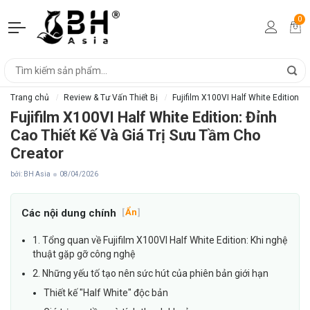
0
Trang chủ
Review & Tư Vấn Thiết Bị
Fujifilm X100VI Half White Edition: 
Fujifilm X100VI Half White Edition: Đỉnh
Cao Thiết Kế Và Giá Trị Sưu Tầm Cho
Creator
bởi: BH Asia
08/04/2026
Các nội dung chính
[
Ẩn
]
1. Tổng quan về Fujifilm X100VI Half White Edition: Khi nghệ
thuật gặp gỡ công nghệ
2. Những yếu tố tạo nên sức hút của phiên bản giới hạn
Thiết kế "Half White" độc bản