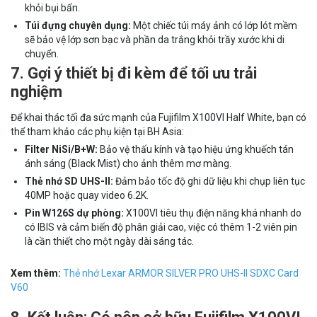
khỏi bụi bẩn.
Túi đựng chuyên dụng:
Một chiếc túi máy ảnh có lớp lót mềm
sẽ bảo vệ lớp sơn bạc và phần da trắng khỏi trầy xước khi di
chuyển.
7. Gợi ý thiết bị đi kèm để tối ưu trải
nghiệm
Để khai thác tối đa sức mạnh của Fujifilm X100VI Half White, bạn có
thể tham khảo các phụ kiện tại BH Asia:
Filter NiSi/B+W:
Bảo vệ thấu kính và tạo hiệu ứng khuếch tán
ánh sáng (Black Mist) cho ảnh thêm mơ màng.
Thẻ nhớ SD UHS-II:
Đảm bảo tốc độ ghi dữ liệu khi chụp liên tục
40MP hoặc quay video 6.2K.
Pin W126S dự phòng:
X100VI tiêu thụ điện năng khá nhanh do
có IBIS và cảm biến độ phân giải cao, việc có thêm 1-2 viên pin
là cần thiết cho một ngày dài sáng tác.
Xem thêm:
Thẻ nhớ Lexar ARMOR SILVER PRO UHS-II SDXC Card
V60