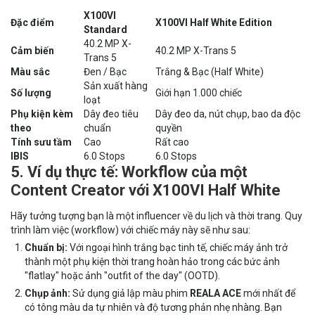
X100VI
Đặc điểm
X100VI Half White Edition
Standard
40.2 MP X-
Cảm biến
40.2 MP X-Trans 5
Trans 5
Màu sắc
Đen / Bạc
Trắng & Bạc (Half White)
Sản xuất hàng
Số lượng
Giới hạn 1.000 chiếc
loạt
Phụ kiện kèm
Dây đeo tiêu
Dây đeo da, nút chụp, bao da độc
theo
chuẩn
quyền
Tính sưu tầm
Cao
Rất cao
IBIS
6.0 Stops
6.0 Stops
5. Ví dụ thực tế: Workflow của một
Content Creator với X100VI Half White
Hãy tưởng tượng bạn là một influencer về du lịch và thời trang. Quy
trình làm việc (workflow) với chiếc máy này sẽ như sau:
Chuẩn bị:
Với ngoại hình trắng bạc tinh tế, chiếc máy ảnh trở
thành một phụ kiện thời trang hoàn hảo trong các bức ảnh
"flatlay" hoặc ảnh "outfit of the day" (OOTD).
Chụp ảnh:
Sử dụng giả lập màu phim
REALA ACE
mới nhất để
có tông màu da tự nhiên và độ tương phản nhẹ nhàng. Bạn