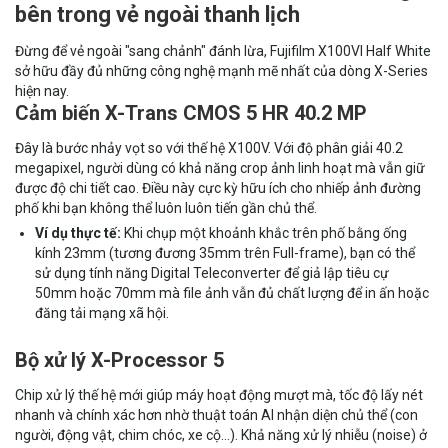
bên trong vẻ ngoài thanh lịch
Đừng để vẻ ngoài "sang chảnh" đánh lừa, Fujifilm X100VI Half White
sở hữu đầy đủ những công nghệ mạnh mẽ nhất của dòng X-Series
hiện nay.
Cảm biến X-Trans CMOS 5 HR 40.2 MP
Đây là bước nhảy vọt so với thế hệ X100V. Với độ phân giải 40.2
megapixel, người dùng có khả năng crop ảnh linh hoạt mà vẫn giữ
được độ chi tiết cao. Điều này cực kỳ hữu ích cho nhiếp ảnh đường
phố khi bạn không thể luôn luôn tiến gần chủ thể.
Ví dụ thực tế:
Khi chụp một khoảnh khắc trên phố bằng ống
kính 23mm (tương đương 35mm trên Full-frame), bạn có thể
sử dụng tính năng Digital Teleconverter để giả lập tiêu cự
50mm hoặc 70mm mà file ảnh vẫn đủ chất lượng để in ấn hoặc
đăng tải mạng xã hội.
Bộ xử lý X-Processor 5
Chip xử lý thế hệ mới giúp máy hoạt động mượt mà, tốc độ lấy nét
nhanh và chính xác hơn nhờ thuật toán AI nhận diện chủ thể (con
người, động vật, chim chóc, xe cộ...). Khả năng xử lý nhiễu (noise) ở