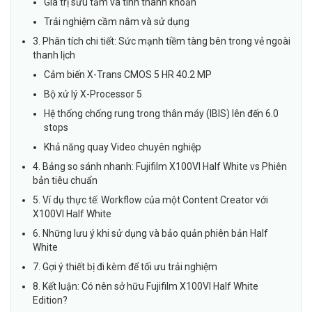
Giá trị sưu tầm và tính thanh khoản
Trải nghiệm cầm nắm và sử dụng
3. Phân tích chi tiết: Sức mạnh tiềm tàng bên trong vẻ ngoài
thanh lịch
Cảm biến X-Trans CMOS 5 HR 40.2 MP
Bộ xử lý X-Processor 5
Hệ thống chống rung trong thân máy (IBIS) lên đến 6.0
stops
Khả năng quay Video chuyên nghiệp
4. Bảng so sánh nhanh: Fujifilm X100VI Half White vs Phiên
bản tiêu chuẩn
5. Ví dụ thực tế: Workflow của một Content Creator với
X100VI Half White
6. Những lưu ý khi sử dụng và bảo quản phiên bản Half
White
7. Gợi ý thiết bị đi kèm để tối ưu trải nghiệm
8. Kết luận: Có nên sở hữu Fujifilm X100VI Half White
Edition?