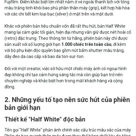
Fujifilm. Điểm khác biệt lớn nhất nằm ở vẻ ngoài thanh lịch với tông
màu trắng tinh khôi bao phủ phần thân máy (grip), kết hợp hài hòa
với các chi tiết kim loại bạc (silver) ở mặt trên và mặt dưới.
Khác với phiên bản tiêu chuẩn vốn đã rất thu hút, bản Half White
mang lại cảm giác tối giản, hiện đại nhưng vẫn giữ được nét hoài cổ
(retro) đặc trưng. Theo thông tin từ hãng, phiên bản này chỉ được
sản xuất với số lượng giới hạn
1.000 chiếc trên toàn cầu
, đi kèm
với bộ phụ kiện độc quyền bao gồm nút bấm shutter màu trắng,
dây đeo da cao cấp và bao da ton-sur-ton.
Đối với một creator, việc sở hữu một chiếc máy ảnh có ngoại hình
đẹp không chỉ tạo cảm hứng sáng tác mà còn giúp bạn trở nên
chuyên nghiệp và khác biệt hơn trong mắt khách hàng và cộng
đồng.
2. Những yếu tố tạo nên sức hút của phiên
bản giới hạn
Thiết kế "Half White" độc bản
Tên gọi "Half White" phản ánh chính xác cấu trúc màu sắc của máy.