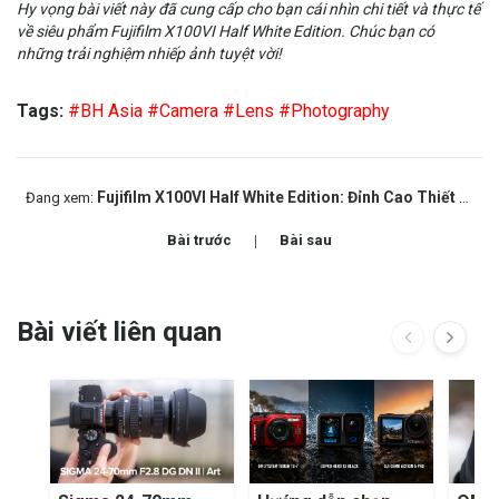
Hy vọng bài viết này đã cung cấp cho bạn cái nhìn chi tiết và thực tế
về siêu phẩm Fujifilm X100VI Half White Edition. Chúc bạn có
những trải nghiệm nhiếp ảnh tuyệt vời!
Tags:
#BH Asia
#Camera
#Lens
#Photography
Fujifilm X100VI Half White Edition: Đỉnh Cao Thiết Kế Và Giá Trị Sưu Tầm Cho Creator
Đang xem:
Bài trước
Bài sau
Bài viết liên quan