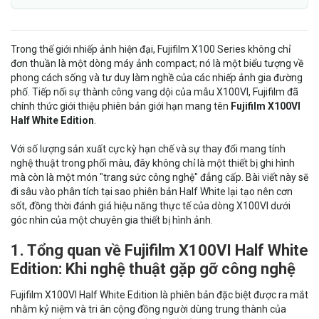
Trong thế giới nhiếp ảnh hiện đại, Fujifilm X100 Series không chỉ
đơn thuần là một dòng máy ảnh compact; nó là một biểu tượng về
phong cách sống và tư duy làm nghề của các nhiếp ảnh gia đường
phố. Tiếp nối sự thành công vang dội của mẫu X100VI, Fujifilm đã
chính thức giới thiệu phiên bản giới hạn mang tên
Fujifilm X100VI
Half White Edition
.
Với số lượng sản xuất cực kỳ hạn chế và sự thay đổi mang tính
nghệ thuật trong phối màu, đây không chỉ là một thiết bị ghi hình
mà còn là một món "trang sức công nghệ" đẳng cấp. Bài viết này sẽ
đi sâu vào phân tích tại sao phiên bản Half White lại tạo nên cơn
sốt, đồng thời đánh giá hiệu năng thực tế của dòng X100VI dưới
góc nhìn của một chuyên gia thiết bị hình ảnh.
1. Tổng quan về Fujifilm X100VI Half White
Edition: Khi nghệ thuật gặp gỡ công nghệ
Fujifilm X100VI Half White Edition là phiên bản đặc biệt được ra mắt
nhằm kỷ niệm và tri ân cộng đồng người dùng trung thành của