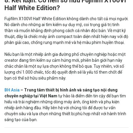
8. Kết luận: Có nên sở hữu Fujifilm X100VI
Half White Edition?
Fujifilm X100VI Half White Edition không dành cho tất cả mọi người.
Nó dành cho những ai tìm kiếm sự duy mỹ, coi trọng giá trị tinh
thần và muốn khẳng định phong cách cá nhân độc bản. Về mặt kỹ
thuật, đây là chiếc máy ảnh compact toàn diện nhất hiện nay với độ
phân giải cao, chống rung mạnh mẽ và hệ màu phim huyền thoại.
Nếu bạn là một nhiếp ảnh gia đường phố chuyên nghiệp hoặc một
creator đang tìm kiếm sự cảm hứng mới, phiên bản giới hạn này
chắc chắn là một sự lựa chọn không thể bỏ qua. Tuy nhiên, với số
lượng chỉ 1.000 chiếc, tốc độ quyết định sẽ là yếu tố then chốt để
bạn có thể sở hữu siêu phẩm này.
BH Asia
– Trung tâm thiết bị hình ảnh và sáng tạo nội dung
chuyên nghiệp tại Việt Nam
tự hào là điểm đến tin cậy để bạn tìm
hiểu và trải nghiệm những dòng máy ảnh, ống kính và phụ kiện
nhiếp ảnh hàng đầu. Hãy liên hệ với chúng tôi để được tư vấn
chuyên sâu và lựa chọn những thiết bị phù hợp nhất với hành trình
sáng tạo của bạn.