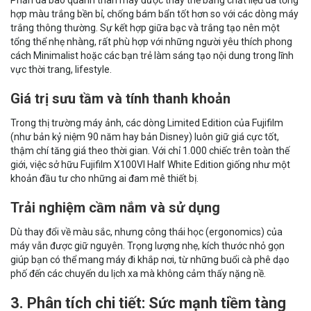
Phần da bao quanh thân máy được thay thế bằng chất liệu da tổng
hợp màu trắng bền bỉ, chống bám bẩn tốt hơn so với các dòng máy
trắng thông thường. Sự kết hợp giữa bạc và trắng tạo nên một
tổng thể nhẹ nhàng, rất phù hợp với những người yêu thích phong
cách Minimalist hoặc các bạn trẻ làm sáng tạo nội dung trong lĩnh
vực thời trang, lifestyle.
Giá trị sưu tầm và tính thanh khoản
Trong thị trường máy ảnh, các dòng Limited Edition của Fujifilm
(như bản kỷ niệm 90 năm hay bản Disney) luôn giữ giá cực tốt,
thậm chí tăng giá theo thời gian. Với chỉ 1.000 chiếc trên toàn thế
giới, việc sở hữu Fujifilm X100VI Half White Edition giống như một
khoản đầu tư cho những ai đam mê thiết bị.
Trải nghiệm cầm nắm và sử dụng
Dù thay đổi về màu sắc, nhưng công thái học (ergonomics) của
máy vẫn được giữ nguyên. Trọng lượng nhẹ, kích thước nhỏ gọn
giúp bạn có thể mang máy đi khắp nơi, từ những buổi cà phê dạo
phố đến các chuyến du lịch xa mà không cảm thấy nặng nề.
3. Phân tích chi tiết: Sức mạnh tiềm tàng