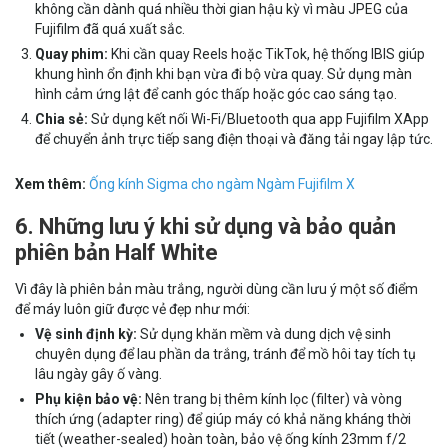
không cần dành quá nhiều thời gian hậu kỳ vì màu JPEG của
Fujifilm đã quá xuất sắc.
Quay phim:
Khi cần quay Reels hoặc TikTok, hệ thống IBIS giúp
khung hình ổn định khi bạn vừa đi bộ vừa quay. Sử dụng màn
hình cảm ứng lật để canh góc thấp hoặc góc cao sáng tạo.
Chia sẻ:
Sử dụng kết nối Wi-Fi/Bluetooth qua app Fujifilm XApp
để chuyển ảnh trực tiếp sang điện thoại và đăng tải ngay lập tức.
Xem thêm:
Ống kính Sigma cho ngàm Ngàm Fujifilm X
6. Những lưu ý khi sử dụng và bảo quản
phiên bản Half White
Vì đây là phiên bản màu trắng, người dùng cần lưu ý một số điểm
để máy luôn giữ được vẻ đẹp như mới:
Vệ sinh định kỳ:
Sử dụng khăn mềm và dung dịch vệ sinh
chuyên dụng để lau phần da trắng, tránh để mồ hôi tay tích tụ
lâu ngày gây ố vàng.
Phụ kiện bảo vệ:
Nên trang bị thêm kính lọc (filter) và vòng
thích ứng (adapter ring) để giúp máy có khả năng kháng thời
tiết (weather-sealed) hoàn toàn, bảo vệ ống kính 23mm f/2