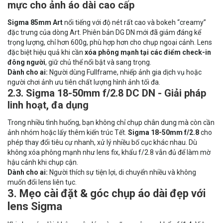
mực cho ảnh áo dài cao cấp
Sigma 85mm Art
nổi tiếng với độ nét rất cao và bokeh “creamy”
đặc trưng của dòng Art. Phiên bản DG DN mới đã giảm đáng kể
trọng lượng, chỉ hơn 600g, phù hợp hơn cho chụp ngoại cảnh. Lens
đặc biệt hiệu quả khi cần
xóa phông mạnh tại các điểm check-in
đông người
, giữ chủ thể nổi bật và sang trọng.
Dành cho ai:
Người dùng Fullframe, nhiếp ảnh gia dịch vụ hoặc
người chơi ảnh ưu tiên chất lượng hình ảnh tối đa.
2.3. Sigma 18-50mm f/2.8 DC DN - Giải pháp
linh hoạt, đa dụng
Trong nhiều tình huống, bạn không chỉ chụp chân dung mà còn cần
ảnh nhóm hoặc lấy thêm kiến trúc Tết.
Sigma 18-50mm f/2.8
cho
phép thay đổi tiêu cự nhanh, xử lý nhiều bố cục khác nhau. Dù
không xóa phông mạnh như lens fix, khẩu f/2.8 vẫn đủ để làm mờ
hậu cảnh khi chụp cận.
Dành cho ai:
Người thích sự tiện lợi, di chuyển nhiều và không
muốn đổi lens liên tục.
3. Mẹo cài đặt & góc chụp áo dài đẹp với
lens Sigma