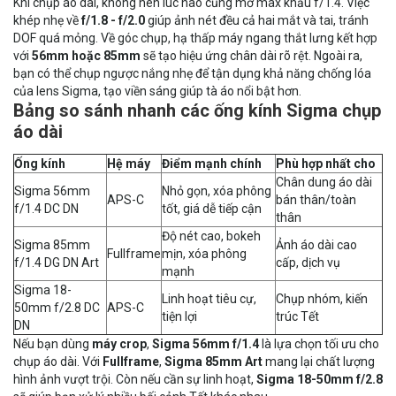
Khi chụp áo dài, không nên lúc nào cũng mở max khẩu f/1.4. Việc
khép nhẹ về
f/1.8 - f/2.0
giúp ảnh nét đều cả hai mắt và tai, tránh
DOF quá mỏng. Về góc chụp, hạ thấp máy ngang thắt lưng kết hợp
với
56mm hoặc 85mm
sẽ tạo hiệu ứng chân dài rõ rệt. Ngoài ra,
bạn có thể chụp ngược nắng nhẹ để tận dụng khả năng chống lóa
của lens Sigma, tạo viền sáng giúp tà áo nổi bật hơn.
Bảng so sánh nhanh các ống kính Sigma chụp
áo dài
Ống kính
Hệ máy
Điểm mạnh chính
Phù hợp nhất cho
Chân dung áo dài
Sigma 56mm
Nhỏ gọn, xóa phông
APS-C
bán thân/toàn
f/1.4 DC DN
tốt, giá dễ tiếp cận
thân
Độ nét cao, bokeh
Sigma 85mm
Ảnh áo dài cao
Fullframe
mịn, xóa phông
f/1.4 DG DN Art
cấp, dịch vụ
mạnh
Sigma 18-
Linh hoạt tiêu cự,
Chụp nhóm, kiến
50mm f/2.8 DC
APS-C
tiện lợi
trúc Tết
DN
Nếu bạn dùng
máy crop
,
Sigma 56mm f/1.4
là lựa chọn tối ưu cho
chụp áo dài. Với
Fullframe
,
Sigma 85mm Art
mang lại chất lượng
hình ảnh vượt trội. Còn nếu cần sự linh hoạt,
Sigma 18-50mm f/2.8