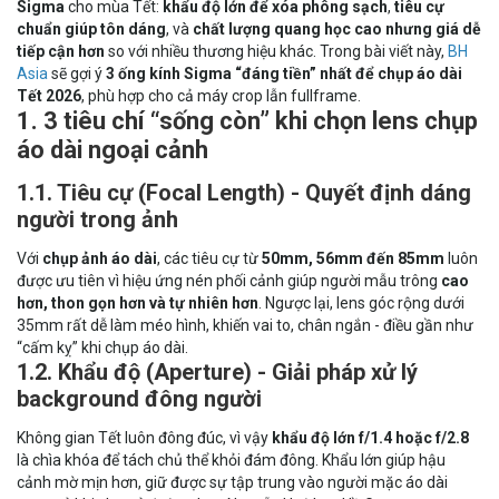
Sigma
cho mùa Tết:
khẩu độ lớn để xóa phông sạch
,
tiêu cự
chuẩn giúp tôn dáng
, và
chất lượng quang học cao nhưng giá dễ
tiếp cận hơn
so với nhiều thương hiệu khác. Trong bài viết này,
BH
Asia
sẽ gợi ý
3 ống kính Sigma “đáng tiền” nhất để chụp áo dài
Tết 2026
, phù hợp cho cả máy crop lẫn fullframe.
1. 3 tiêu chí “sống còn” khi chọn lens chụp
áo dài ngoại cảnh
1.1. Tiêu cự (Focal Length) - Quyết định dáng
người trong ảnh
Với
chụp ảnh áo dài
, các tiêu cự từ
50mm, 56mm đến 85mm
luôn
được ưu tiên vì hiệu ứng nén phối cảnh giúp người mẫu trông
cao
hơn, thon gọn hơn và tự nhiên hơn
. Ngược lại, lens góc rộng dưới
35mm rất dễ làm méo hình, khiến vai to, chân ngắn - điều gần như
“cấm kỵ” khi chụp áo dài.
1.2. Khẩu độ (Aperture) - Giải pháp xử lý
background đông người
Không gian Tết luôn đông đúc, vì vậy
khẩu độ lớn f/1.4 hoặc f/2.8
là chìa khóa để tách chủ thể khỏi đám đông. Khẩu lớn giúp hậu
cảnh mờ mịn hơn, giữ được sự tập trung vào người mặc áo dài