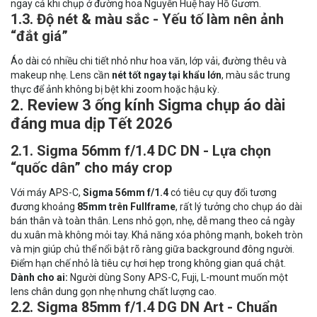
ngay cả khi chụp ở đường hoa Nguyễn Huệ hay Hồ Gươm.
1.3. Độ nét & màu sắc - Yếu tố làm nên ảnh
“đắt giá”
Áo dài có nhiều chi tiết nhỏ như hoa văn, lớp vải, đường thêu và
makeup nhẹ. Lens cần
nét tốt ngay tại khẩu lớn
, màu sắc trung
thực để ảnh không bị bệt khi zoom hoặc hậu kỳ.
2. Review 3 ống kính Sigma chụp áo dài
đáng mua dịp Tết 2026
2.1. Sigma 56mm f/1.4 DC DN - Lựa chọn
“quốc dân” cho máy crop
Với máy APS-C,
Sigma 56mm f/1.4
có tiêu cự quy đổi tương
đương khoảng
85mm trên Fullframe
, rất lý tưởng cho chụp áo dài
bán thân và toàn thân. Lens nhỏ gọn, nhẹ, dễ mang theo cả ngày
du xuân mà không mỏi tay. Khả năng xóa phông mạnh, bokeh tròn
và mịn giúp chủ thể nổi bật rõ ràng giữa background đông người.
Điểm hạn chế nhỏ là tiêu cự hơi hẹp trong không gian quá chật.
Dành cho ai:
Người dùng Sony APS-C, Fuji, L-mount muốn một
lens chân dung gọn nhẹ nhưng chất lượng cao.
2.2. Sigma 85mm f/1.4 DG DN Art - Chuẩn