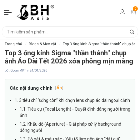
0
Trang chủ
Blogs & Mẹo vặt
Top 3 ống kính Sigma "thần thánh" chụp ảnh
Top 3 ống kính Sigma "thần thánh" chụp
ảnh Áo Dài Tết 2026 xóa phông mịn màng
bởi: Qcom MKT
24/04/2026
Các nội dung chính
[
Ẩn
]
1. 3 tiêu chí “sống còn” khi chọn lens chụp áo dài ngoại cảnh
1.1. Tiêu cự (Focal Length) - Quyết định dáng người trong
ảnh
1.2. Khẩu độ (Aperture) - Giải pháp xử lý background
đông người
1.3. Độ nét & màu sắc - Yếu tố làm nên ảnh “đắt giá”