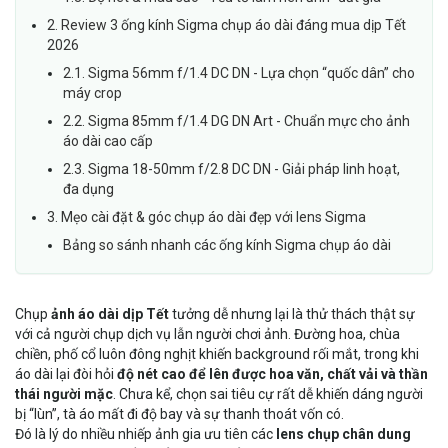
2. Review 3 ống kính Sigma chụp áo dài đáng mua dịp Tết
2026
2.1. Sigma 56mm f/1.4 DC DN - Lựa chọn “quốc dân” cho
máy crop
2.2. Sigma 85mm f/1.4 DG DN Art - Chuẩn mực cho ảnh
áo dài cao cấp
2.3. Sigma 18-50mm f/2.8 DC DN - Giải pháp linh hoạt,
đa dụng
3. Mẹo cài đặt & góc chụp áo dài đẹp với lens Sigma
Bảng so sánh nhanh các ống kính Sigma chụp áo dài
Chụp
ảnh áo dài dịp Tết
tưởng dễ nhưng lại là thử thách thật sự
với cả người chụp dịch vụ lẫn người chơi ảnh. Đường hoa, chùa
chiền, phố cổ luôn đông nghịt khiến background rối mắt, trong khi
áo dài lại đòi hỏi
độ nét cao để lên được hoa văn, chất vải và thần
thái người mặc
. Chưa kể, chọn sai tiêu cự rất dễ khiến dáng người
bị “lùn”, tà áo mất đi độ bay và sự thanh thoát vốn có.
Đó là lý do nhiều nhiếp ảnh gia ưu tiên các
lens chụp chân dung