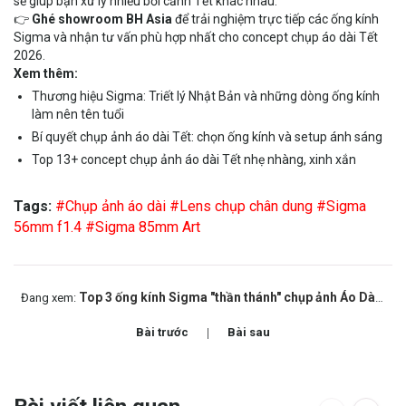
sẽ giúp bạn xử lý nhiều bối cảnh Tết khác nhau.
👉
Ghé showroom BH Asia
để trải nghiệm trực tiếp các ống kính
Sigma và nhận tư vấn phù hợp nhất cho concept chụp áo dài Tết
2026.
Xem thêm:
Thương hiệu Sigma: Triết lý Nhật Bản và những dòng ống kính
làm nên tên tuổi
Bí quyết chụp ảnh áo dài Tết: chọn ống kính và setup ánh sáng
​​Top 13+ concept chụp ảnh áo dài Tết nhẹ nhàng, xinh xắn
Tags:
#Chụp ảnh áo dài
#Lens chụp chân dung
#Sigma
56mm f1.4
#Sigma 85mm Art
Top 3 ống kính Sigma "thần thánh" chụp ảnh Áo Dài Tết 2026 xóa phông mịn màng
Đang xem:
Bài trước
Bài sau