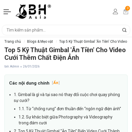
0
Trang chủ
Blogs & Mẹo vặt
Top 5 Kỹ Thuật Gimbal 'Ăn Tiền' Cho Video 
Top 5 Kỹ Thuật Gimbal 'Ăn Tiền' Cho Video
Cưới Thêm Chất Điện Ảnh
bởi: Admin
26/01/2026
Các nội dung chính
[
Ẩn
]
1. Gimbal là gì và tại sao nó thay đổi cuộc chơi quay phóng
sự cưới?
1.1. Từ “chống rung” đơn thuần đến “ngôn ngữ điện ảnh”
1.2. Sự khác biệt giữa Photography và Videography
trong đám cưới
2. Top 5 Kỹ Thuật Gimbal “Ăn Tiền” Biến Video Cưới Thành