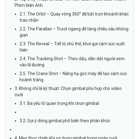
Phim Điện Ảnh
2.1. The Orbit – Quay vòng 360° để bắt trọn khoảnh khắc
trao nhẫn
2.2. The Parallax – Trượt ngang để tăng chiều sâu không
gian
2.3. The Reveal – Tiết lộ chủ thể, khơi gợi cảm xúc xuất
hiện
2.4. The Tracking Shot – Theo dấu, dẫn dắt người xem
vào lễ đường
2.5. The Crane Shot – Nâng hạ góc máy để tạo cảm xúc
hoành tráng
3. Không chỉ là kỹ thuật: Chọn gimbal phù hợp cho video
cưới
3.1. Ba yếu tố quan trọng khi chọn gimbal
3.2. Gợi ý dòng gimbal phổ biến theo phân khúc
4. Mẹo thực chiến khi sử dụng gimbal trong ngày cưới