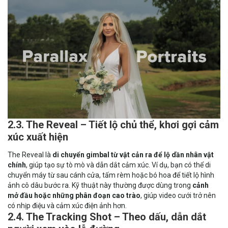
2.3. The Reveal – Tiết lộ chủ thể, khơi gợi cảm
xúc xuất hiện
The Reveal là
di chuyển gimbal từ vật cản ra để lộ dần nhân vật
chính
, giúp tạo sự tò mò và dẫn dắt cảm xúc. Ví dụ, bạn có thể di
chuyển máy từ sau cánh cửa, tấm rèm hoặc bó hoa để tiết lộ hình
ảnh cô dâu bước ra. Kỹ thuật này thường được dùng trong
cảnh
mở đầu hoặc những phân đoạn cao trào
, giúp video cưới trở nên
có nhịp điệu và cảm xúc điện ảnh hơn.
2.4. The Tracking Shot – Theo dấu, dẫn dắt