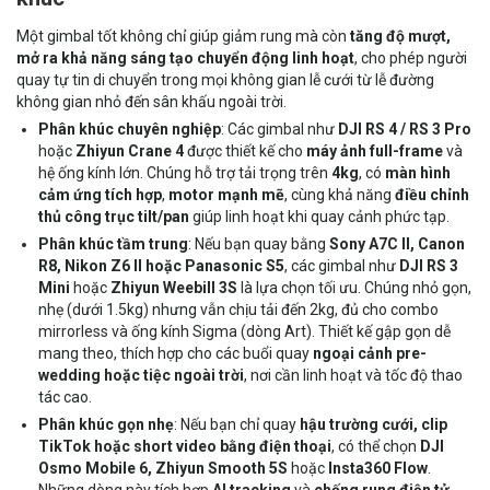
Một gimbal tốt không chỉ giúp giảm rung mà còn
tăng độ mượt,
mở ra khả năng sáng tạo chuyển động linh hoạt
, cho phép người
quay tự tin di chuyển trong mọi không gian lễ cưới từ lễ đường
không gian nhỏ đến sân khấu ngoài trời.
Phân khúc chuyên nghiệp
: Các gimbal như
DJI RS 4 / RS 3 Pro
hoặc
Zhiyun Crane 4
được thiết kế cho
máy ảnh full-frame
và
hệ ống kính lớn. Chúng hỗ trợ tải trọng trên
4kg
, có
màn hình
cảm ứng tích hợp
,
motor mạnh mẽ
, cùng khả năng
điều chỉnh
thủ công trục tilt/pan
giúp linh hoạt khi quay cảnh phức tạp.
Phân khúc tầm trung
: Nếu bạn quay bằng
Sony A7C II, Canon
R8, Nikon Z6 II hoặc Panasonic S5
, các gimbal như
DJI RS 3
Mini
hoặc
Zhiyun Weebill 3S
là lựa chọn tối ưu. Chúng nhỏ gọn,
nhẹ (dưới 1.5kg) nhưng vẫn chịu tải đến 2kg, đủ cho combo
mirrorless và
ống kính Sigma
(dòng Art). Thiết kế gập gọn dễ
mang theo, thích hợp cho các buổi quay
ngoại cảnh pre-
wedding hoặc tiệc ngoài trời
, nơi cần linh hoạt và tốc độ thao
tác cao.
Phân khúc gọn nhẹ
: Nếu bạn chỉ quay
hậu trường cưới,
clip
TikTok hoặc short video bằng điện thoại
, có thể chọn
DJI
Osmo Mobile 6, Zhiyun Smooth 5S
hoặc
Insta360 Flow
.
Những dòng này tích hợp
AI tracking
và
chống rung điện tử