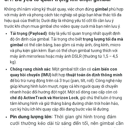
Không chỉ nắm vững kỹ thuật quay, việc chọn đúng
gimbal
phù hợp
với máy ảnh và phong cách tác nghiệp sẽ giúp bạn khai thác tối đa
hiệu quả của thiết bị. Dưới đây là những yếu tố cốt lõi cần lưu ý
trước khi chọn mua gimbal cho video quay cưới mà bạn nên lưu ý.
Tải trọng (Payload)
: Đây là yếu tố quan trọng nhất quyết định
độ ổn định của gimbal. Tải trọng cho biết
trọng lượng tối đa mà
gimbal
có thể cân bằng, bao gồm cả máy ảnh, ống kính, micro
và phụ kiện gắn kèm. Bạn có thể chọn gimbal tương thích với
máy ảnh mirrorless
hoặc
máy ảnh DSLR
(thường từ 1,5 – 4,5
kg).
Chống rung chính xác
: Một gimbal tốt cần có
cảm biến con
quay hồi chuyển (IMU)
kết hợp
thuật toán ổn định thông minh
để bù trừ rung động trên cả 3 trục (pan, tilt, roll). Công nghệ này
giúp khung hình luôn mượt, ngay cả khi người quay di chuyển
nhanh hoặc đổi hướng đột ngột. Một số dòng cao cấp còn có
chế độ ActiveTrack và Horizon Lock
, giữ chủ thể luôn ở trung
tâm khung hình và giữ thăng bằng đường chân trời hoàn hảo,
cực kỳ hữu ích khi quay cặp đôi đang bước vào lễ đường.
Pin dung lượng lớn
: Thời gian ghi hình trong đám
cưới thường kéo dài từ sáng đến tối, nên gimbal cần