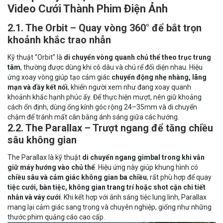
Video Cưới Thành Phim Điện Ảnh
2.1. The Orbit – Quay vòng 360° để bắt trọn
khoảnh khắc trao nhẫn
Kỹ thuật “Orbit” là
di chuyển vòng quanh chủ thể theo trục trung
tâm
, thường được dùng khi cô dâu và chú rể đối diện nhau. Hiệu
ứng xoay vòng giúp tạo cảm giác
chuyển động nhẹ nhàng, lãng
mạn và đầy kết nối
, khiến người xem như đang xoay quanh
khoảnh khắc hạnh phúc ấy. Để thực hiện mượt, nên giữ khoảng
cách ổn định, dùng
ống kính góc rộng 24–35mm
và di chuyển
chậm để tránh mất cân bằng ánh sáng giữa các hướng.
2.2. The Parallax – Trượt ngang để tăng chiều
sâu không gian
The Parallax là kỹ thuật
di chuyển ngang gimbal trong khi vẫn
giữ máy hướng vào chủ thể
. Hiệu ứng này giúp khung hình có
chiều sâu và cảm giác không gian ba chiều
, rất phù hợp để quay
tiệc cưới, bàn tiệc, không gian trang trí hoặc shot cận chi tiết
nhẫn và váy cưới
. Khi kết hợp với ánh sáng tiệc lung linh, Parallax
mang lại cảm giác sang trọng và chuyên nghiệp, giống như những
thước phim quảng cáo cao cấp.