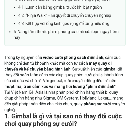
4.1. Luôn cân bằng gimbal trước khi bật nguồn
4.2. “Ninja Walk” – Bí quyết di chuyển chuyên nghiệp
4.3. Kết hợp với ống kính góc rộng để tăng hiệu ứng
5. Nâng tầm thước phim phóng sự cưới của bạn ngay hôm
nay
Trong kỷ nguyên của
video cưới phong cách điện ảnh
, cảm xúc
không chỉ đến từ khoảnh khắc mà còn từ
cách máy quay di
chuyển và kể chuyện bằng hình ảnh
. Sự xuất hiện của
gimbal
đã
thay đổi hoàn toàn cách các ekip quay phim cưới ghi lại hành trình
của cô dâu và chú rể. Với gimbal, mỗi chuyển động đều trở nên
mượt mà, tràn cảm xúc và mang hơi hướng “phim điện ảnh”
.
Tại Việt Nam,
BH Asia
là nhà phân phối chính hãng thiết bị quay
chụp chính hãng như
Sigma
,
OM System
,
Hollyland
,
Lexar
,… mang
đến giải pháp toàn diện cho ekip chụp, quay
phóng sự cưới
chuyên
nghiệp.
1. Gimbal là gì và tại sao nó thay đổi cuộc
chơi quay phóng sự cưới?