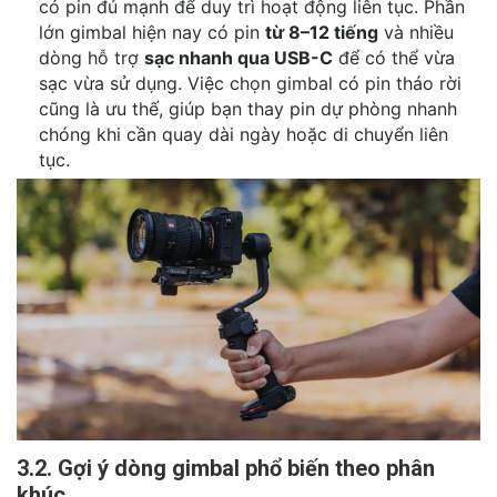
có pin đủ mạnh để duy trì hoạt động liên tục. Phần
lớn gimbal hiện nay có pin
từ 8–12 tiếng
và nhiều
dòng hỗ trợ
sạc nhanh qua USB-C
để có thể vừa
sạc vừa sử dụng. Việc chọn gimbal có pin tháo rời
cũng là ưu thế, giúp bạn thay pin dự phòng nhanh
chóng khi cần quay dài ngày hoặc di chuyển liên
tục.
3.2. Gợi ý dòng gimbal phổ biến theo phân
khúc