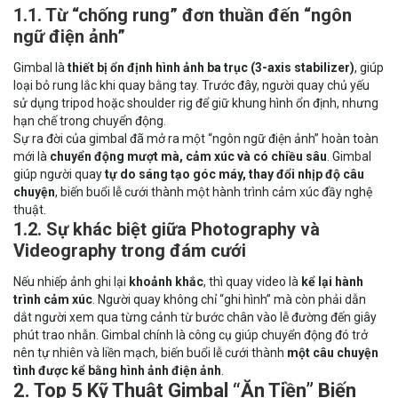
1.1. Từ “chống rung” đơn thuần đến “ngôn
ngữ điện ảnh”
Gimbal
là
thiết bị ổn định hình ảnh ba trục (3-axis stabilizer)
, giúp
loại bỏ rung lắc khi quay bằng tay. Trước đây, người quay chủ yếu
sử dụng tripod hoặc shoulder rig để giữ khung hình ổn định, nhưng
hạn chế trong chuyển động.
Sự ra đời của gimbal đã mở ra một “ngôn ngữ điện ảnh” hoàn toàn
mới là
chuyển động mượt mà, cảm xúc và có chiều sâu
. Gimbal
giúp người quay
tự do sáng tạo góc máy, thay đổi nhịp độ câu
chuyện
, biến buổi lễ cưới thành một hành trình cảm xúc đầy nghệ
thuật.
1.2. Sự khác biệt giữa Photography và
Videography trong đám cưới
Nếu nhiếp ảnh ghi lại
khoảnh khắc
, thì quay video là
kể lại hành
trình cảm xúc
. Người quay không chỉ “ghi hình” mà còn phải dẫn
dắt người xem qua từng cảnh từ bước chân vào lễ đường đến giây
phút trao nhẫn. Gimbal chính là công cụ giúp chuyển động đó trở
nên tự nhiên và liền mạch, biến buổi lễ cưới thành
một câu chuyện
tình được kể bằng hình ảnh điện ảnh
.
2. Top 5 Kỹ Thuật Gimbal “Ăn Tiền” Biến