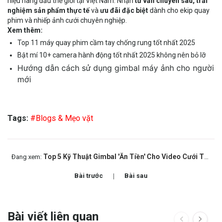
hiệu hàng đầu thế giới tại Việt Nam. Nhận
tư vấn chuyên sâu, trải
nghiệm sản phẩm thực tế
và
ưu đãi đặc biệt
dành cho ekip quay
phim và nhiếp ảnh cưới chuyên nghiệp.
Xem thêm:
Top 11 máy quay phim cầm tay chống rung tốt nhất 2025
Bật mí 10+ camera hành động tốt nhất 2025 không nên bỏ lỡ
Hướng dẫn cách sử dụng gimbal máy ảnh cho người
mới
Tags:
#Blogs & Mẹo vặt
Top 5 Kỹ Thuật Gimbal 'Ăn Tiền' Cho Video Cưới Thêm Chất Điện Ảnh
Đang xem:
Bài trước
Bài sau
Bài viết liên quan