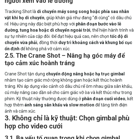
người xem vào lễ đường
Tracking Shot là
di chuyển máy song song hoặc phía sau nhân
vật khi họ di chuyển
, giúp khán giả như đang “đi cùng” cô dâu chú
rể. Hiệu ứng này đặc biệt phù hợp với
phân đoạn bước vào lễ
đường
,
tung hoa hoặc di chuyển ngoài trời
, thể hiện hành trình và
sự tự nhiên của cặp đôi. Để đạt hiệu quả cao, nên chọn
tốc độ di
chuyển vừa phải
, đồng thời
duy trì khoảng cách và khung bố cục
ổn định
để không phá vỡ cảm xúc.
2.5. The Crane Shot – Nâng hạ góc máy để
tạo cảm xúc hoành tráng
Crane Shot tận dụng
chuyển động nâng hoặc hạ trục gimbal
nhằm tạo cảm giác mở rộng không gian hoặc kết thúc hoành
tráng. Khi áp dụng vào cảnh cô dâu chú rể ôm nhau giữa sân khấu,
cú máy nâng cao dần sẽ cho cảm giác vỡ òa và kết thúc như trong
phim. Kỹ thuật này thường được dùng ở
phân đoạn cuối video
, kết
hợp thêm
ánh sáng sân khấu và slow motion
để tăng tính điện
ảnh và cảm xúc.
3. Không chỉ là kỹ thuật: Chọn gimbal phù
hợp cho video cưới
3.1. Ba yếu tố quan trọng khi chọn gimbal