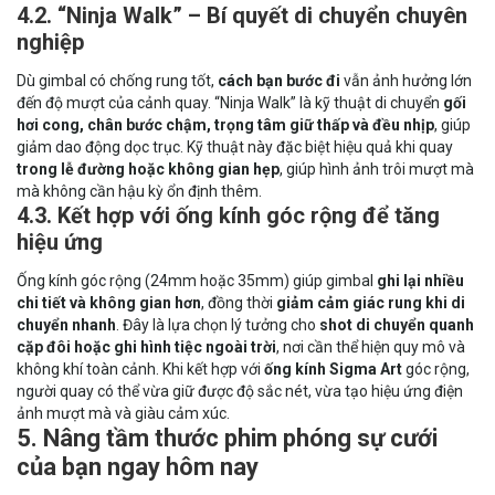
4.2. “Ninja Walk” – Bí quyết di chuyển chuyên
nghiệp
Dù gimbal có chống rung tốt,
cách bạn bước đi
vẫn ảnh hưởng lớn
đến độ mượt của cảnh quay. “Ninja Walk” là kỹ thuật di chuyển
gối
hơi cong, chân bước chậm, trọng tâm giữ thấp và đều nhịp
, giúp
giảm dao động dọc trục. Kỹ thuật này đặc biệt hiệu quả khi quay
trong lễ đường hoặc không gian hẹp
, giúp hình ảnh trôi mượt mà
mà không cần hậu kỳ ổn định thêm.
4.3. Kết hợp với ống kính góc rộng để tăng
hiệu ứng
Ống kính góc rộng (24mm hoặc 35mm) giúp gimbal
ghi lại nhiều
chi tiết và không gian hơn
, đồng thời
giảm cảm giác rung khi di
chuyển nhanh
. Đây là lựa chọn lý tưởng cho
shot di chuyển quanh
cặp đôi hoặc ghi hình tiệc ngoài trời
, nơi cần thể hiện quy mô và
không khí toàn cảnh. Khi kết hợp với
ống kính Sigma Art
góc rộng,
người quay có thể vừa giữ được độ sắc nét, vừa tạo hiệu ứng điện
ảnh mượt mà và giàu cảm xúc.
5. Nâng tầm thước phim phóng sự cưới
của bạn ngay hôm nay