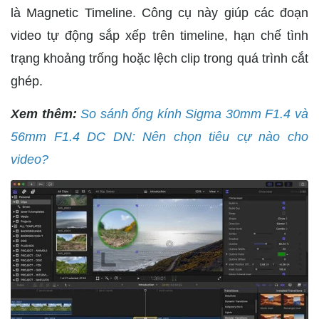
là Magnetic Timeline. Công cụ này giúp các đoạn
video tự động sắp xếp trên timeline, hạn chế tình
trạng khoảng trống hoặc lệch clip trong quá trình cắt
ghép.
Xem thêm:
So sánh ống kính Sigma 30mm F1.4 và
56mm F1.4 DC DN: Nên chọn tiêu cự nào cho
video?