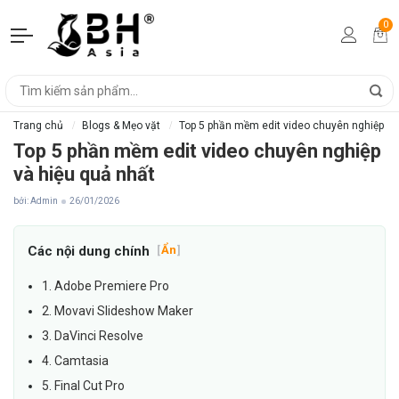
0
Trang chủ
Blogs & Mẹo vặt
Top 5 phần mềm edit video chuyên nghiệp và
Top 5 phần mềm edit video chuyên nghiệp
và hiệu quả nhất
bởi: Admin
26/01/2026
Các nội dung chính
[
Ẩn
]
1. Adobe Premiere Pro
2. Movavi Slideshow Maker
3. DaVinci Resolve
4. Camtasia
5. Final Cut Pro