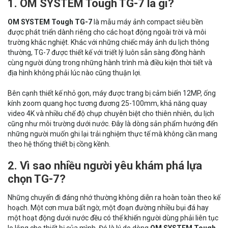
1. OM SYSTEM Tough TG-7 là gì?
OM SYSTEM Tough TG-7
là mẫu máy ảnh compact siêu bền
được phát triển dành riêng cho các hoạt động ngoài trời và môi
trường khắc nghiệt. Khác với những chiếc máy ảnh du lịch thông
thường, TG-7 được thiết kế với triết lý luôn sẵn sàng đồng hành
cùng người dùng trong những hành trình mà điều kiện thời tiết và
địa hình không phải lúc nào cũng thuận lợi.
Bên cạnh thiết kế nhỏ gọn, máy được trang bị cảm biến 12MP, ống
kính zoom quang học tương đương 25-100mm, khả năng quay
video 4K và nhiều chế độ chụp chuyên biệt cho thiên nhiên, du lịch
cũng như môi trường dưới nước. Đây là dòng sản phẩm hướng đến
những người muốn ghi lại trải nghiệm thực tế mà không cần mang
theo hệ thống thiết bị cồng kềnh.
2. Vì sao nhiều người yêu khám phá lựa
chọn TG-7?
Những chuyến đi đáng nhớ thường không diễn ra hoàn toàn theo kế
hoạch. Một cơn mưa bất ngờ, một đoạn đường nhiều bụi đá hay
một hoạt động dưới nước đều có thể khiến người dùng phải liên tục