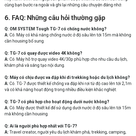
cùng bạn bước ra ngoài và ghi lại những câu chuyện đáng nhớ.
6. FAQ: Những câu hỏi thường gặp
Q: OM SYSTEM Tough TG-7 có chống nước không?
A:
Có. Máy có khả năng chống nước ở độ sâu lên tới 15m mà không
cần housing bổ sung.
Q: TG-7 có quay được video 4K không?
A:
Có. Máy hỗ trợ quay video 4K/30p phù hợp cho nhu cầu du lịch,
khám phá và sáng tạo nội dung.
Q: Máy có chịu được va đập khi đi trekking hoặc du lịch không?
A:
Có. TG-7 được thiết kế chống va đập khi rơi từ độ cao lên tới 2,1m
và có khả năng hoạt động trong nhiều điều kiện khắc nghiệt.
Q: TG-7 có phù hợp cho hoạt động dưới nước không?
A:
Có. Máy được thiết kế để sử dụng dưới nước ở độ sâu lên tới 15m
mà không cần housing.
Q: Ai là người phù hợp nhất với TG-7?
A:
Travel creator, người yêu du lịch khám phá, trekking, camping,