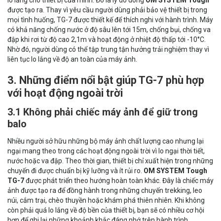
lo lắng cho thiết bị của mình. Đó là lý do dòng
OM SYSTEM Tough
được tạo ra. Thay vì yêu cầu người dùng phải bảo vệ thiết bị trong
mọi tình huống, TG-7 được thiết kế để thích nghi với hành trình. Máy
có khả năng chống nước ở độ sâu lên tới 15m, chống bụi, chống va
đập khi rơi từ độ cao 2,1m và hoạt động ở nhiệt độ thấp tới -10°C.
Nhờ đó, người dùng có thể tập trung tận hưởng trải nghiệm thay vì
liên tục lo lắng về độ an toàn của máy ảnh.
3. Những điểm nổi bật giúp TG-7 phù hợp
với hoạt động ngoài trời
3.1 Không phải chiếc máy ảnh để giữ trong
balo
Nhiều người sở hữu những bộ máy ảnh chất lượng cao nhưng lại
ngại mang theo trong các hoạt động ngoài trời vì lo ngại thời tiết,
nước hoặc va đập. Theo thời gian, thiết bị chỉ xuất hiện trong những
chuyến đi được chuẩn bị kỹ lưỡng và ít rủi ro.
OM SYSTEM Tough
TG-7
được phát triển theo hướng hoàn toàn khác. Đây là chiếc máy
ảnh được tạo ra để đồng hành trong những chuyến trekking, leo
núi, cắm trại, chèo thuyền hoặc khám phá thiên nhiên. Khi không
còn phải quá lo lắng về độ bền của thiết bị, bạn sẽ có nhiều cơ hội
hơn để ghi lại những khoảnh khắc đáng nhớ trên hành trình.