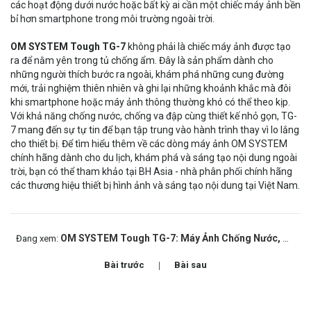
các hoạt động dưới nước hoặc bất kỳ ai cần một chiếc máy ảnh bền
bỉ hơn smartphone trong môi trường ngoài trời.
OM SYSTEM Tough TG-7
không phải là chiếc máy ảnh được tạo
ra để nằm yên trong tủ chống ẩm. Đây là sản phẩm dành cho
những người thích bước ra ngoài, khám phá những cung đường
mới, trải nghiệm thiên nhiên và ghi lại những khoảnh khắc mà đôi
khi smartphone hoặc máy ảnh thông thường khó có thể theo kịp.
Với khả năng chống nước, chống va đập cùng thiết kế nhỏ gọn, TG-
7 mang đến sự tự tin để bạn tập trung vào hành trình thay vì lo lắng
cho thiết bị. Để tìm hiểu thêm về các dòng máy ảnh OM SYSTEM
chính hãng dành cho du lịch, khám phá và sáng tạo nội dung ngoài
trời, bạn có thể tham khảo tại
BH Asia
- nhà phân phối chính hãng
các thương hiệu thiết bị hình ảnh và sáng tạo nội dung tại Việt Nam.
OM SYSTEM Tough TG-7: Máy Ảnh Chống Nước, Chống Va Đập Cho Ai Thường Xuyên Gặp Sự Cố Khi Quay Ngoài Trời?
Đang xem:
Bài trước
Bài sau