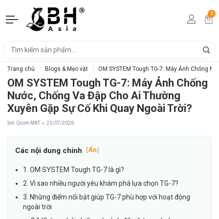
0
Trang chủ
Blogs & Mẹo vặt
OM SYSTEM Tough TG-7: Máy Ảnh Chống Nước
OM SYSTEM Tough TG-7: Máy Ảnh Chống
Nước, Chống Va Đập Cho Ai Thường
Xuyên Gặp Sự Cố Khi Quay Ngoài Trời?
bởi: Qcom MKT
23/07/2026
Các nội dung chính
[
Ẩn
]
1. OM SYSTEM Tough TG-7 là gì?
2. Vì sao nhiều người yêu khám phá lựa chọn TG-7?
3. Những điểm nổi bật giúp TG-7 phù hợp với hoạt động
ngoài trời