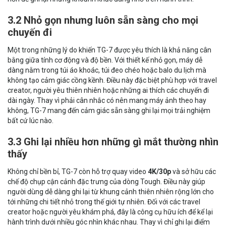
3.2 Nhỏ gọn nhưng luôn sẵn sàng cho mọi
chuyến đi
Một trong những lý do khiến TG-7 được yêu thích là khả năng cân
bằng giữa tính cơ động và độ bền. Với thiết kế nhỏ gọn, máy dễ
dàng nằm trong túi áo khoác, túi đeo chéo hoặc balo du lịch mà
không tạo cảm giác cồng kềnh. Điều này đặc biệt phù hợp với travel
creator, người yêu thiên nhiên hoặc những ai thích các chuyến đi
dài ngày. Thay vì phải cân nhắc có nên mang máy ảnh theo hay
không, TG-7 mang đến cảm giác sẵn sàng ghi lại mọi trải nghiệm
bất cứ lúc nào.
3.3 Ghi lại nhiều hơn những gì mắt thường nhìn
thấy
Không chỉ bền bỉ, TG-7 còn hỗ trợ quay video
4K/30p
và sở hữu các
chế độ chụp cận cảnh đặc trưng của dòng Tough. Điều này giúp
người dùng dễ dàng ghi lại từ khung cảnh thiên nhiên rộng lớn cho
tới những chi tiết nhỏ trong thế giới tự nhiên. Đối với các travel
creator hoặc người yêu khám phá, đây là công cụ hữu ích để kể lại
hành trình dưới nhiều góc nhìn khác nhau. Thay vì chỉ ghi lại điểm