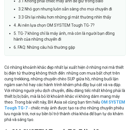
3.1 Không phải chiếc máy ảnh để giữ trong balo
3.2 Nhỏ gọn nhưng luôn sẵn sàng cho mọi chuyến đi
3.3 Ghi lại nhiều hơn những gì mắt thường nhìn thấy
4. Ai nên lựa chọn OM SYSTEM Tough TG-7?
5. TG-7 không chỉ là máy ảnh, mà còn là người bạn đồng
hành của những chuyến đi
6. FAQ: Những câu hỏi thường gặp
Có những khoảnh khắc đẹp nhất lại xuất hiện ở những nơi mà thiết
bị điện tử thường không thích đến: những cơn mưa bất chợt trên
cung trekking, những chuyến chèo SUP giữa hồ, những buổi lặn
ngắm san hô hay các hành trình khám phá đầy bụi cát và va đập.
Với những người yêu dịch chuyển, điều đáng tiếc nhất không phải là
thiết bị bị bẩn, mà là bỏ lỡ khoảnh khắc vì không dám mang máy
theo. Trong bài viết này, BH Asia sẽ cùng bạn tìm hiểu
OM SYSTEM
Tough TG-7
- chiếc máy ảnh được tạo ra cho những chuyến phiêu
lưu ngoài trời, nơi sự bền bỉ trở thành chìa khóa để bạn tự do khám
phá và sáng tạo.