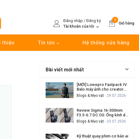
0
Đăng nhập / Đăng ký
Giỏ hàng
Tài khoản của tôi
i thiệu
Tin tức
Hệ thống cửa hàng
Bài viết mới nhất
[MỚI] Lowepro Fastpack IV:
Balo máy ảnh cho creator
cần đi nhanh, lấy máy nhanh
Blogs & Mẹo vặt
- 29.07.2026
Review Sigma 16-300mm
F3.5-6.7 DC OS: Ống kính du
lịch đa dụng có đáng mua?
Blogs & Mẹo vặt
- 23.07.2026
Kỹ thuật quay phim cơ bản ai