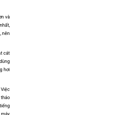
ờn và
nhất,
, nên
t cát
 dùng
g hơi
 Việc
 tháo
tiếng
ả máy