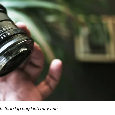
hi tháo lắp ống kính máy ảnh