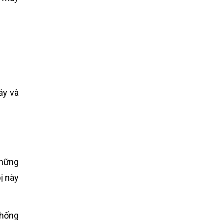
áy và
những
ị này
chống