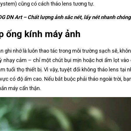
stem) cũng có cách tháo lens tương tự.
G DN Art – Chất lượng ảnh sắc nét, lấy nét nhanh chóng
lắp ống kính máy ảnh
ần ghi nhớ là luôn thao tác trong môi trường sạch sẽ, khôn
kỳ nhạy cảm – chỉ một chút bụi mịn hoặc hơi ẩm lọt vào
tuổi thọ thiết bị. Vì vậy, tuyệt đối không tháo lens tại 
 vực có độ ẩm cao. Nếu bắt buộc phải tháo ngoài trời, bạ
chắn máy cẩn thận.