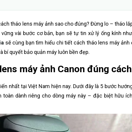
cách tháo lens máy ảnh sao cho đúng? Đừng lo – tháo lắ
vững vài bước cơ bản, bạn sẽ tự tin xử lý ống kính nh
ia
sẽ cùng bạn tìm hiểu chi tiết cách tháo lens máy ảnh
 và bí quyết bảo quản máy luôn bền đẹp.
 lens máy ảnh Canon đúng cách
ến nhất tại Việt Nam hiện nay. Dưới đây là 5 bước hướn
 toàn dành riêng cho dòng máy này – đặc biệt hữu íc