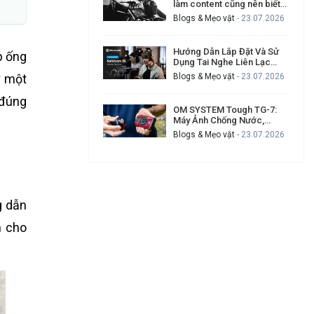
làm content cũng nên biết
để tạo video chuyên nghiệp
Blogs & Mẹo vặt
- 23.07.2026
hơn
Hướng Dẫn Lắp Đặt Và Sử
p ống
Dụng Tai Nghe Liên Lạc
Hollyland Solidcom SE Cho
ư một
Blogs & Mẹo vặt
- 23.07.2026
Ekip Quay Phim Đông Người
 đúng
OM SYSTEM Tough TG-7:
Máy Ảnh Chống Nước,
Chống Va Đập Cho Ai
Blogs & Mẹo vặt
- 23.07.2026
Thường Xuyên Gặp Sự Cố
Khi Quay Ngoài Trời?
g dẫn
h cho