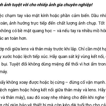
h ảnh tuyệt vời cho nhiếp ảnh gia chuyên nghiệp!
 việc chạm tay vào mặt kính hoặc phần cảm biến. Dầu nh
toàn, ảnh hưởng trực tiếp đến chất lượng ảnh chụp. Tốt 
không có bề mặt quang học – và nếu tay ra nhiều mồ hôi
c an toàn hơn.
ớp nối giữa lens và thân máy trước khi lắp. Chỉ cần một hạ
y xước hoặc lệch tiếp xúc. Hãy quan sát kỹ vùng kết nối,
bụi. Tuyệt đối không dùng miệng để thổi vì hơi ẩm tron
 máy.
 thấy không xoay được hoặc bị cứng – đừng cố vặn mạnh.
 lệch ngàm hoặc hỏng kết nối giữa thân máy và lens. Hãy
ens và thân máy), sau đó xoay nhẹ nhàng cho đến khi nghe 
ng chỉ giúp bảo vệ thiết bị mà còn kéo dài tuổi thọ cho c