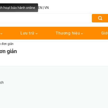
ch hoạt bảo hành online
EN
|
VN
h
Lưu trữ
Thương hiệu
Giớ
 đơn giản
ơn giản
ách