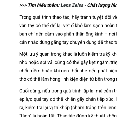
>>> Tìm hiểu thêm:
Lens Zeiss
- Chất lượng hìn
Trong quá trình thao tác, hãy tránh tuyệt đối
vân tay có thể để lại vết ố khó làm sạch hoàn 
bạn chỉ nên cầm vào phần thân ống kính – nơi 
cân nhắc dùng găng tay chuyên dụng để thao tá
Một lưu ý quan trọng khác là luôn kiểm tra kỹ kh
nhỏ hoặc sợi vải cũng có thể gây kẹt ngàm, trầ
chổi mềm hoặc khí nén thổi nhẹ nếu phát hiện 
thở có thể làm hỏng linh kiện điện tử bên trong
Cuối cùng, nếu trong quá trình lắp lại mà cảm
ép lực quá tay có thể khiến gãy chân tiếp xúc,
ra, kiểm tra lại vị trí khớp (chấm trắng trên l
"tách" là hoàn tất. Thao tác đúng kỹ thuật khô