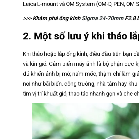
Leica L-mount và OM System (OM-D, PEN, OM Sy
>>> Khám phá ống kính
Sigma 24-70mm
F2.8 D
2. Một số lưu ý khi tháo 
Khi tháo hoặc lắp ống kính, điều đầu tiên bạn c
và kín gió. Cảm biến máy ảnh là bộ phận cực 
đủ khiến ảnh bị mờ, nấm mốc, thậm chí làm giảm 
nơi như bãi biển, công trường, nhà tắm hay khu
tìm vị trí khuất gió, thao tác nhanh gọn và che 