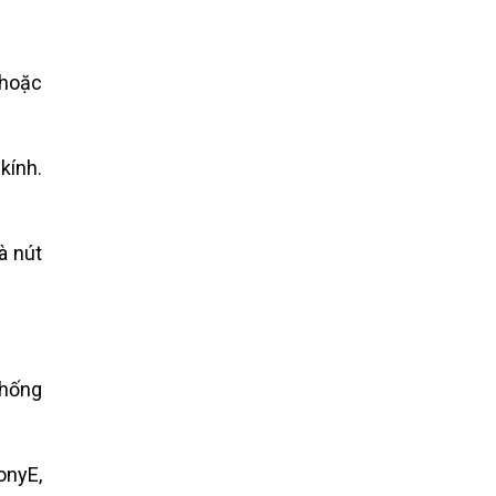
 hoặc
kính.
à nút
chống
onyE,