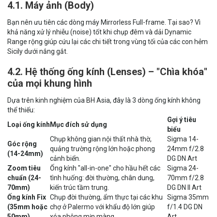
4.1. Máy ảnh (Body)
Bạn nên ưu tiên các dòng máy Mirrorless Full-frame. Tại sao? Vì
khả năng xử lý nhiễu (noise) tốt khi chụp đêm và dải Dynamic
Range rộng giúp cứu lại các chi tiết trong vùng tối của các con hẻm
Sicily dưới nắng gắt.
4.2. Hệ thống ống kính (Lenses) – "Chìa khóa"
của mọi khung hình
Dựa trên kinh nghiệm của BH Asia, đây là 3 dòng ống kính không
thể thiếu:
Gợi ý tiêu
Loại ống kính
Mục đích sử dụng
biểu
Chụp không gian nội thất nhà thờ,
Sigma 14-
Góc rộng
quảng trường rộng lớn hoặc phong
24mm f/2.8
(14-24mm)
cảnh biển.
DG DN Art
Zoom tiêu
Ống kính "all-in-one" cho hầu hết các
Sigma 24-
chuẩn (24-
tình huống: đời thường, chân dung,
70mm f/2.8
70mm)
kiến trúc tầm trung.
DG DN II Art
Ống kính Fix
Chụp đời thường, ẩm thực tại các khu
Sigma 35mm
(35mm hoặc
chợ ở Palermo với khẩu độ lớn giúp
f/1.4 DG DN
50mm)
xóa phông mịn màng.
Art