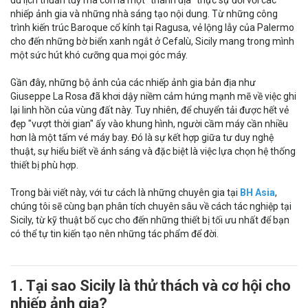
du lịch thuần túy mà còn là một "thánh địa" thực sự đối với các
nhiếp ảnh gia và những nhà sáng tạo nội dung. Từ những công
trình kiến trúc Baroque cổ kính tại Ragusa, vẻ lộng lẫy của Palermo
cho đến những bờ biển xanh ngắt ở Cefalù, Sicily mang trong mình
một sức hút khó cưỡng qua mọi góc máy.
Gần đây, những bộ ảnh của các nhiếp ảnh gia bản địa như
Giuseppe La Rosa đã khơi dậy niềm cảm hứng mạnh mẽ về việc ghi
lại linh hồn của vùng đất này. Tuy nhiên, để chuyển tải được hết vẻ
đẹp "vượt thời gian" ấy vào khung hình, người cầm máy cần nhiều
hơn là một tấm vé máy bay. Đó là sự kết hợp giữa tư duy nghệ
thuật, sự hiểu biết về ánh sáng và đặc biệt là việc lựa chọn hệ thống
thiết bị phù hợp.
Trong bài viết này, với tư cách là những chuyên gia tại
BH Asia
,
chúng tôi sẽ cùng bạn phân tích chuyên sâu về cách tác nghiệp tại
Sicily, từ kỹ thuật bố cục cho đến những thiết bị tối ưu nhất để bạn
có thể tự tin kiến tạo nên những tác phẩm để đời.
1. Tại sao Sicily là thử thách và cơ hội cho
nhiếp ảnh gia?