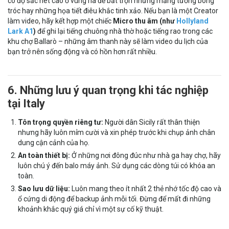
có độ sắc nét cao ở vùng rìa để bắt trọn những mảng tường bong
tróc hay những họa tiết điêu khắc tinh xảo. Nếu bạn là một Creator
làm video, hãy kết hợp một chiếc
Micro thu âm (như
Hollyland
Lark A1
)
để ghi lại tiếng chuông nhà thờ hoặc tiếng rao trong các
khu chợ Ballarò – những âm thanh này sẽ làm video du lịch của
bạn trở nên sống động và có hồn hơn rất nhiều.
6. Những lưu ý quan trọng khi tác nghiệp
tại Italy
Tôn trọng quyền riêng tư:
Người dân Sicily rất thân thiện
nhưng hãy luôn mỉm cười và xin phép trước khi chụp ảnh chân
dung cận cảnh của họ.
An toàn thiết bị:
Ở những nơi đông đúc như nhà ga hay chợ, hãy
luôn chú ý đến balo máy ảnh. Sử dụng các dòng túi có khóa an
toàn.
Sao lưu dữ liệu:
Luôn mang theo ít nhất 2 thẻ nhớ tốc độ cao và
ổ cứng di động để backup ảnh mỗi tối. Đừng để mất đi những
khoảnh khắc quý giá chỉ vì một sự cố kỹ thuật.