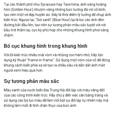
Tại các thành phố như Syracuse hay Taormina, ánh sáng hoàng
hôn (Golden Hour) nhuộm vàng những bức tường đá vôi cổ kính,
tạo nên một vẻ đẹp huyền ảo. Đây là thời điểm lý tưởng để chụp ảnh
kiến trúc. Ngược lại, "Giờ xanh" (Blue Hour) lại là lúc các ánh đèn
đường bắt đầu lên, tạo nên sự tương phản màu sắc tuyệt vời với
bầu trời thẫm lại, cực kỳ phù hợp cho những khung hình phơi sáng
chậm.
Bố cục khung hình trong khung hình
Với lối kiến trúc nhiều mái vòm và những con hẻm nhỏ, hãy tận
dụng kỹ thuật "frame in frame". Sử dụng một vòm cửa cổ để đóng
khung cảnh biển phía xa sẽ tạo ra chiều sâu và dẫn dắt ánh mắt
người xem hiệu quả hơn.
Sự tương phản màu sắc
Màu xanh của nước biển Địa Trung Hải đối lập với màu vàng đất
của các công trình kiến trúc. Hãy chú ý đến việc cân bằng trắng và
sử dụng các bộ lọc màu để làm nổi bật sự đối lập tự nhiên này mà
không làm mất đi tính chân thực của bức ảnh.