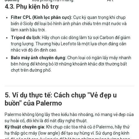
4.3. Phụ kiện hỗ trợ
Filter CPL (Kính lọc phân cực):
Cực kỳ quan trọng khi chụp
biển ở Sicily để loại bỏ hình ảnh phản chiếu trên mặt nước và
làm xanh bầu trời.
Tripod du lịch:
Hãy chọn các dòng làm từ sợi Carbon để giảm
trọng lượng. Thương hiệu Leofoto là một lựa chọn đáng cân
nhắc với độ ổn định cao.
Balo máy ảnh chuyên dụng:
Chọn loại có ngăn lấy máy nhanh
bên hông để không bỏ lỡ những khoảnh khắc đời thường bất
chợt trên đường phố.
5. Ví dụ thực tế: Cách chụp "Vẻ đẹp u
buồn" của Palermo
Palermo không lộng lẫy theo kiểu hào nhoáng, nó mang vẻ đẹp của
sự hoài cổ, đôi khi là đổ nát đầy nghệ thuật.
Kỹ thuật chuyên gia:
Khi chụp các tòa nhà cũ ở Palermo, hãy thử
hạ thấp góc máy (low angle) để tạo sự hùng vĩ. Sử dụng ống kính