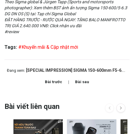
Theo Sigma global & Jürgen Tapp (Sports and motorsports
photographer): Xem thêm BST ảnh ấn tượng Sigma 150-600/5-6.3
DG DN OS (S) tại: Tạp chí Sigma Global
ĐẶT HÀNG TRƯỚC - RƯỚC QUÀ NGAY: TẶNG BALO MANFROTTO
TRỊ GIÁ 2.640.000 VNĐ:
Click nhận ưu đãi
#review
Tags:
#Khuyến mãi & Cập nhật mới
[SPECIAL IMPRESSION] SIGMA 150-600mm F5-6.3 DG DN OS | Sports x JURGEN TAPP
Đang xem:
Bài trước
Bài sau
Bài viết liên quan