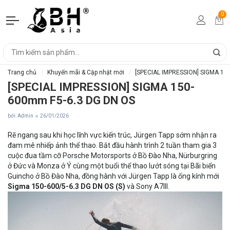
0
Trang chủ
Khuyến mãi & Cập nhật mới
[SPECIAL IMPRESSION] SIGMA 15
[SPECIAL IMPRESSION] SIGMA 150-
600mm F5-6.3 DG DN OS
bởi: Admin
26/01/2026
Rẽ ngang sau khi học lĩnh vực kiến trúc, Jürgen Tapp sớm nhận ra
đam mê nhiếp ảnh thể thao. Bắt đầu hành trình 2 tuần tham gia 3
cuộc đua tầm cỡ Porsche Motorsports ở Bồ Đào Nha, Nürburgring
ở Đức và Monza ở Ý cùng một buổi thể thao lướt sóng tại Bãi biển
Guincho ở Bồ Đào Nha, đồng hành với Jürgen Tapp là ống kính mới
Sigma 150-600/5-6.3 DG DN OS (S)
và Sony A7III.