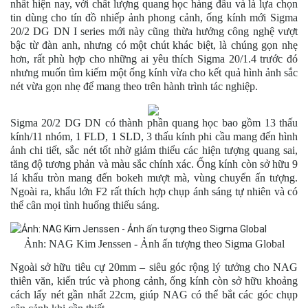
nhất hiện nay, với chất lượng quang học hàng đầu và là lựa chọn
tin dùng cho tín đồ nhiếp ảnh phong cảnh, ống kính mới Sigma
20/2 DG DN I series mới này cũng thừa hưởng công nghệ vượt
bậc từ đàn anh, nhưng có một chút khác biệt, là chúng gọn nhẹ
hơn, rất phù hợp cho những ai yêu thích Sigma 20/1.4 trước đó
nhưng muốn tìm kiếm một ống kính vừa cho kết quả hình ảnh sắc
nét vừa gọn nhẹ để mang theo trên hành trình tác nghiệp.
Sigma 20/2 DG DN có thành phần quang học bao gồm 13 thấu
kính/11 nhóm, 1 FLD, 1 SLD, 3 thấu kính phi cầu mang đến hình
ảnh chi tiết, sắc nét tốt nhờ giảm thiểu các hiện tượng quang sai,
tăng độ tương phản và màu sắc chính xác. Ống kính còn sở hữu 9
lá khẩu tròn mang đến bokeh mượt mà, vùng chuyển ấn tượng.
Ngoài ra, khẩu lớn F2 rất thích hợp chụp ánh sáng tự nhiên và có
thể cân mọi tình huống thiếu sáng.
Ảnh: NAG Kim Jenssen - Ảnh ấn tượng theo Sigma Global
Ngoài sở hữu tiêu cự 20mm – siêu góc rộng lý tưởng cho NAG
thiên văn, kiến trúc và phong cảnh, ống kính còn sở hữu khoảng
cách lấy nét gần nhất 22cm, giúp NAG có thể bắt các góc chụp