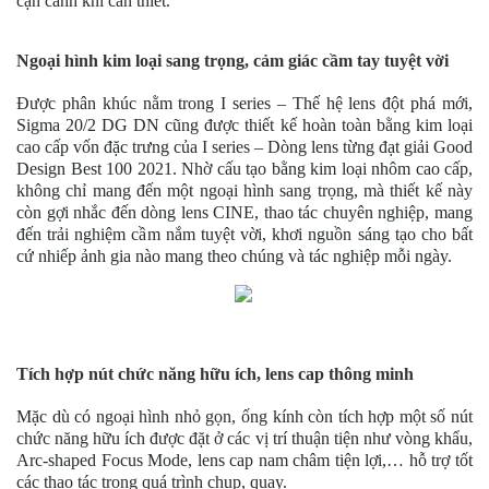
cận cảnh khi cần thiết.
Ngoại hình kim loại sang trọng, cảm giác cầm tay tuyệt vời
Được phân khúc nằm trong I series – Thế hệ lens đột phá mới,
Sigma 20/2 DG DN cũng được thiết kế hoàn toàn bằng kim loại
cao cấp vốn đặc trưng của I series – Dòng lens từng đạt giải Good
Design Best 100 2021. Nhờ cấu tạo bằng kim loại nhôm cao cấp,
không chỉ mang đến một ngoại hình sang trọng, mà thiết kế này
còn gợi nhắc đến dòng lens CINE, thao tác chuyên nghiệp, mang
đến trải nghiệm cầm nắm tuyệt vời, khơi nguồn sáng tạo cho bất
cứ nhiếp ảnh gia nào mang theo chúng và tác nghiệp mỗi ngày.
Tích hợp nút chức năng hữu ích, lens cap thông minh
Mặc dù có ngoại hình nhỏ gọn, ống kính còn tích hợp một số nút
chức năng hữu ích được đặt ở các vị trí thuận tiện như vòng khẩu,
Arc-shaped Focus Mode, lens cap nam châm tiện lợi,… hỗ trợ tốt
các thao tác trong quá trình chụp, quay.