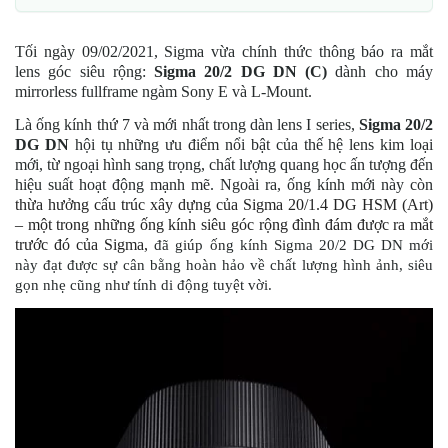
Tối ngày 09/02/2021, Sigma vừa chính thức thông báo ra mắt
lens góc siêu rộng:
Sigma 20/2 DG DN (C)
dành cho máy
mirrorless fullframe ngàm Sony E và L-Mount.
Là ống kính thứ 7 và mới nhất trong dàn lens I series,
Sigma 20/2
DG DN
hội tụ những ưu điểm nổi bật của thế hệ lens kim loại
mới, từ ngoại hình sang trọng, chất lượng quang học ấn tượng đến
hiệu suất hoạt động mạnh mẽ. Ngoài ra, ống kính mới này còn
thừa hưởng cấu trúc xây dựng của Sigma 20/1.4 DG HSM (Art)
– một trong những ống kính siêu góc rộng đình đám được ra mắt
trước đó của Sigma,
đã giúp ống kính Sigma 20/2 DG DN mới
này đạt được sự cân bằng hoàn hảo về chất lượng hình ảnh, siêu
gọn nhẹ cũng như tính di động tuyệt vời.