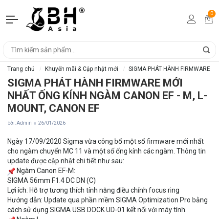
0
Trang chủ
Khuyến mãi & Cập nhật mới
SIGMA PHÁT HÀNH FIRMWARE MỚI
SIGMA PHÁT HÀNH FIRMWARE MỚI
NHẤT ỐNG KÍNH NGÀM CANON EF - M, L-
MOUNT, CANON EF
bởi: Admin
26/01/2026
Ngày 17/09/2020 Sigma vừa công bố một số firmware mới nhất
cho ngàm chuyển MC 11 và một số ống kính các ngàm. Thông tin
update được cập nhật chi tiết như sau:
Ngàm Canon EF-M:
SIGMA 56mm F1.4 DC DN (C)
Lợi ích: Hỗ trợ tương thích tính năng điều chỉnh focus ring
Hướng dẫn: Update qua phần mềm SIGMA Optimization Pro bằng
cách sử dụng SIGMA USB DOCK UD-01 kết nối với máy tính.