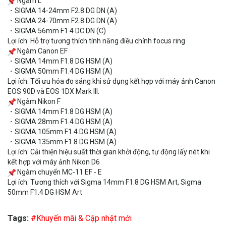
Ngàm L
・
SIGMA 14-24mm F2.8 DG DN (A)
・
SIGMA 24-70mm F2.8 DG DN (A)
・
SIGMA 56mm F1.4 DC DN (C)
Lợi ích: Hỗ trợ tương thích tính năng điều chỉnh focus ring
Ngàm Canon EF
・
SIGMA 14mm F1.8 DG HSM (A)
・
SIGMA 50mm F1.4 DG HSM (A)
Lợi ích: Tối ưu hóa đo sáng khi sử dụng kết hợp với máy ảnh Canon
EOS 90D và EOS 1DX Mark III.
Ngàm Nikon F
・
SIGMA 14mm F1.8 DG HSM (A)
・
SIGMA 28mm F1.4 DG HSM (A)
・
SIGMA 105mm F1.4 DG HSM (A)
・
SIGMA 135mm F1.8 DG HSM (A)
Lợi ích: Cải thiện hiệu suất thời gian khởi động, tự động lấy nét khi
kết hợp với máy ảnh Nikon D6
Ngàm chuyển MC-11 EF - E
Lợi ích: Tương thích với Sigma 14mm F1.8 DG HSM Art, Sigma
50mm F1.4 DG HSM Art
Tags:
#Khuyến mãi & Cập nhật mới