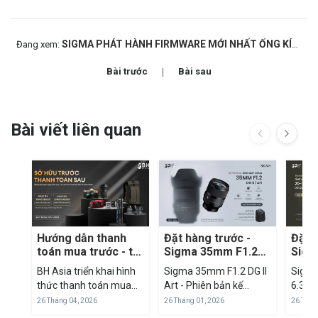
SIGMA PHÁT HÀNH FIRMWARE MỚI NHẤT ỐNG KÍNH NGÀM CANON EF - M, L-MOUNT, CANON EF
Đang xem:
Bài trước
Bài sau
Bài viết liên quan
Hướng dẫn thanh
Đặt hàng trước -
Đặt 
toán mua trước - trả
Sigma 35mm F1.2
Sigm
sau qua Fundiin tại
DG II Art
F3.5
BH Asia triển khai hình
Sigma 35mm F1.2 DG II
Sigma
BH Asia
Cont
thức thanh toán mua
Art - Phiên bản kế
6.3 D
trước - trả sau thông
nhiệm đáng mong chờ
– Ống 
26 Tháng 04, 2026
26 Tháng 01, 2026
26 Thán
qua nền tảng Fundiin,
Sigma chính thức công
one 10