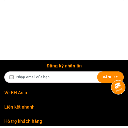
sắm thiết bị nhiếp...
nhiệm ống...
200mm
Conte
Đăng ký nhận tin
ĐĂNG KÝ
Về BH Asia
Liên kết nhanh
Hỗ trợ khách hàng