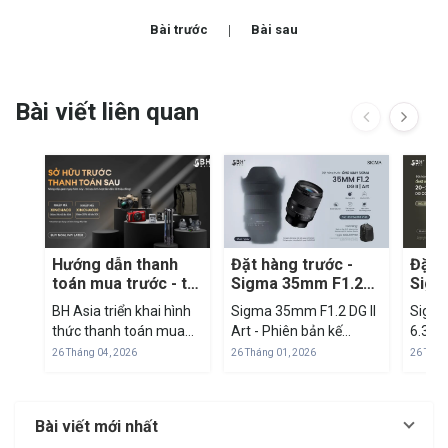
Bài trước
Bài sau
Bài viết liên quan
Hướng dẫn thanh
Đặt hàng trước -
Đặt 
toán mua trước - trả
Sigma 35mm F1.2
Sigm
sau qua Fundiin tại
DG II Art
F3.5
BH Asia triển khai hình
Sigma 35mm F1.2 DG II
Sigma
BH Asia
Cont
thức thanh toán mua
Art - Phiên bản kế
6.3 D
trước - trả sau thông
nhiệm đáng mong chờ
– Ống 
26 Tháng 04, 2026
26 Tháng 01, 2026
26 Thán
qua nền tảng Fundiin,
Sigma chính thức công
one 10
mang đến giải pháp tài
bố ra mắt ống kính
thế giới Sở hữu d
chính linh hoạt cho
Sigma 35mm F1.2 DG II
cự trả
Bài viết mới nhất
khách hàng khi mua
Art - mẫu ống kính kế
đến t