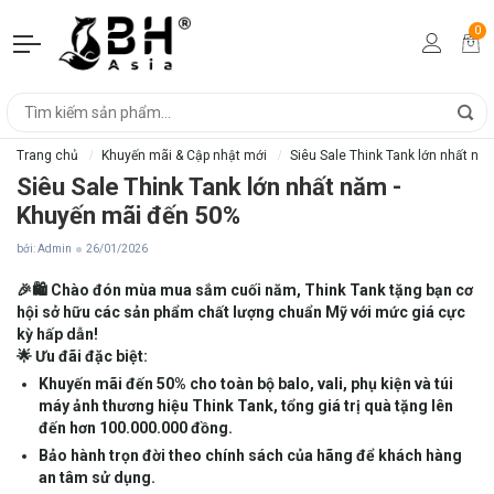
0
Trang chủ
Khuyến mãi & Cập nhật mới
Siêu Sale Think Tank lớn nhất nă
Siêu Sale Think Tank lớn nhất năm -
Khuyến mãi đến 50%
bởi: Admin
26/01/2026
🎉🛍️ Chào đón mùa mua sắm cuối năm, Think Tank tặng bạn cơ
hội sở hữu các sản phẩm chất lượng chuẩn Mỹ với mức giá cực
kỳ hấp dẫn!
🌟 Ưu đãi đặc biệt:
Khuyến mãi đến 50% cho toàn bộ balo, vali, phụ kiện và túi
máy ảnh thương hiệu Think Tank, tổng giá trị quà tặng lên
đến hơn 100.000.000 đồng.
Bảo hành trọn đời theo chính sách của hãng để khách hàng
an tâm sử dụng.