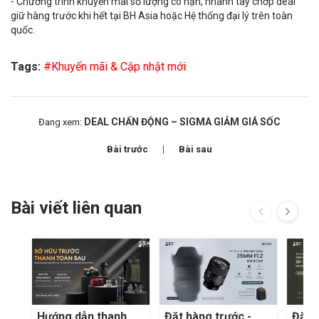
- Chương trình khuyến mãi số lượng có hạn, nhanh tay chớp deal
giữ hàng trước khi hết tại BH Asia hoặc Hệ thống đại lý trên toàn
quốc.
Tags:
#Khuyến mãi & Cập nhật mới
DEAL CHẤN ĐỘNG – SIGMA GIẢM GIÁ SỐC
Đang xem:
Bài trước
Bài sau
Bài viết liên quan
Hướng dẫn thanh
Đặt hàng trước -
Đặt 