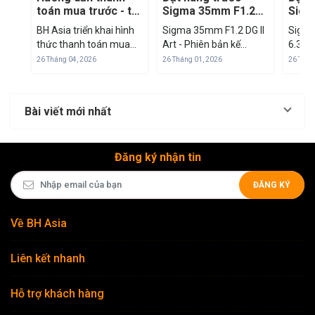
toán mua trước - trả
Sigma 35mm F1.2
Sigm
sau qua Fundiin tại
DG II Art
F3.5
BH Asia triển khai hình
Sigma 35mm F1.2 DG II
Sigma
BH Asia
Cont
thức thanh toán mua
Art - Phiên bản kế
6.3 D
trước - trả sau thông
nhiệm đáng mong chờ
– Ống 
26 Tháng 04, 2026
26 Tháng 01, 2026
26 Thán
qua nền tảng Fundiin,
Sigma chính thức công
one 10
mang đến giải pháp tài
bố ra mắt ống kính
thế giới Sở hữu d
chính linh hoạt cho
Sigma 35mm F1.2 DG II
cự trả
Bài viết mới nhất
khách hàng khi mua
Art - mẫu ống kính kế
đến t
sắm thiết bị nhiếp...
nhiệm ống...
200mm
Conte
Đăng ký nhận tin
ĐĂNG KÝ
Về BH Asia
Liên kết nhanh
Hỗ trợ khách hàng