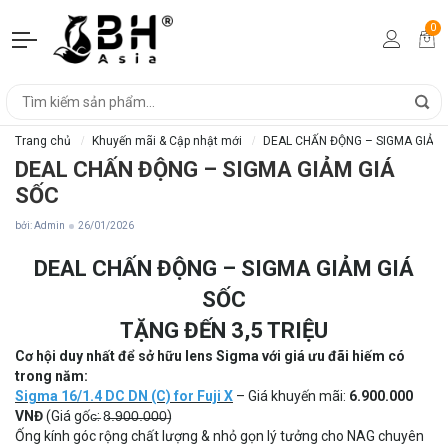
0
Trang chủ
Khuyến mãi & Cập nhật mới
DEAL CHẤN ĐỘNG – SIGMA GIẢM 
DEAL CHẤN ĐỘNG – SIGMA GIẢM GIÁ
SỐC
bởi: Admin
26/01/2026
DEAL CHẤN ĐỘNG – SIGMA GIẢM GIÁ
SỐC
TẶNG ĐẾN 3,5 TRIỆU
Cơ hội duy nhất để sở hữu lens Sigma với giá ưu đãi hiếm có
trong năm:
Sigma 16/1.4 DC DN (C) for Fuji X
– Giá khuyến mãi:
6.900.000
VNĐ
(Giá gốc̶: 8̶̶.̶̶9̶̶0̶̶0̶̶.̶̶0̶̶0̶̶0̶)
Ống kính góc rộng chất lượng & nhỏ gọn lý tưởng cho NAG chuyên