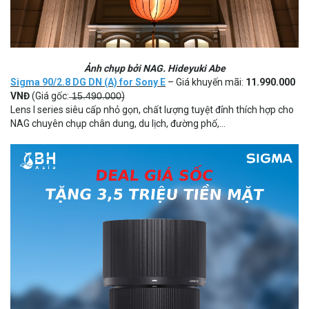
Ảnh chụp bởi NAG. Hideyuki Abe
Sigma 90/2.8 DG DN (A) for Sony E
– Giá khuyến mãi:
11.990.000
VNĐ
(Giá gốc: ̶1̶̶5̶̶.̶̶4̶̶9̶̶0̶̶.̶̶0̶̶0̶̶0̶)
Lens I series siêu cấp nhỏ gọn, chất lượng tuyệt đỉnh thích hợp cho
NAG chuyên chụp chân dung, du lịch, đường phố,…