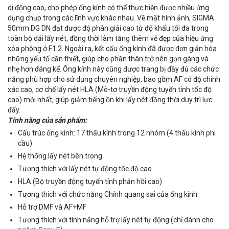
di động cao, cho phép ống kính có thể thực hiện được nhiều ứng
dụng chụp trong các lĩnh vực khác nhau. Về mặt hình ảnh, SIGMA
50mm DG DN đạt được độ phân giải cao từ độ khẩu tối đa trong
toàn bộ dải lấy nét, đồng thời làm tăng thêm vẻ đẹp của hiệu ứng
xóa phông ở F1.2. Ngoài ra, kết cấu ống kính đã được đơn giản hóa
những yếu tố cần thiết, giúp cho phần thân trở nên gọn gàng và
nhẹ hơn đáng kể. Ống kính này cũng được trang bị đầy đủ các chức
năng phù hợp cho sử dụng chuyên nghiệp, bao gồm AF có độ chính
xác cao, cơ chế lấy nét HLA (Mô-tơ truyền động tuyến tính tốc độ
cao) mới nhất, giúp giảm tiếng ồn khi lấy nét đồng thời duy trì lực
đẩy.
Tính năng của sản phẩm:
Cấu trúc ống kính: 17 thấu kính trong 12 nhóm (4 thấu kính phi
cầu)
Hệ thống lấy nét bên trong
Tương thích với lấy nét tự động tốc độ cao
HLA (Bộ truyền động tuyến tính phản hồi cao)
Tương thích với chức năng Chỉnh quang sai của ống kính
Hỗ trợ DMF và AF+MF
Tương thích với tính năng hỗ trợ lấy nét tự động (chỉ dành cho