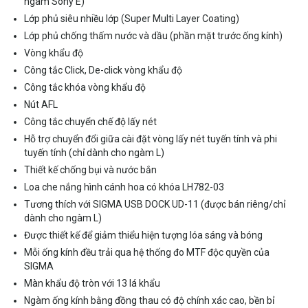
ngàm Sony E)
Lớp phủ siêu nhiều lớp (Super Multi Layer Coating)
Lớp phủ chống thấm nước và dầu (phần mặt trước ống kính)
Vòng khẩu độ
Công tắc Click, De-click vòng khẩu độ
Công tắc khóa vòng khẩu độ
Nút AFL
Công tắc chuyển chế độ lấy nét
Hỗ trợ chuyển đổi giữa cài đặt vòng lấy nét tuyến tính và phi
tuyến tính (chỉ dành cho ngàm L)
Thiết kế chống bụi và nước bắn
Loa che nắng hình cánh hoa có khóa LH782-03
Tương thích với SIGMA USB DOCK UD-11 (được bán riêng/chỉ
dành cho ngàm L)
Được thiết kế để giảm thiểu hiện tượng lóa sáng và bóng
Mỗi ống kính đều trải qua hệ thống đo MTF độc quyền của
SIGMA
Màn khẩu độ tròn với 13 lá khẩu
Ngàm ống kính bằng đồng thau có độ chính xác cao, bền bỉ