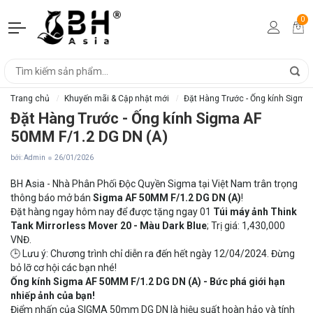
0
Trang chủ
Khuyến mãi & Cập nhật mới
Đặt Hàng Trước - Ống kính Sigma
Đặt Hàng Trước - Ống kính Sigma AF
50MM F/1.2 DG DN (A)
bởi: Admin
26/01/2026
BH Asia - Nhà Phân Phối Độc Quyền Sigma tại Việt Nam trân trọng
thông báo mở bán
Sigma AF 50MM F/1.2 DG DN (A)
!
Đặt hàng ngay hôm nay để được tặng ngay 01
Túi máy ảnh Think
Tank Mirrorless Mover 20 - Màu Dark Blue
; Trị giá: 1,430,000
VNĐ.
🕒 Lưu ý: Chương trình chỉ diễn ra đến hết ngày 12/04/2024. Đừng
bỏ lỡ cơ hội các bạn nhé!
Ống kính Sigma AF 50MM F/1.2 DG DN (A) - Bức phá giới hạn
nhiếp ảnh của bạn!
Điểm nhấn của SIGMA 50mm DG DN là hiệu suất hoàn hảo và tính