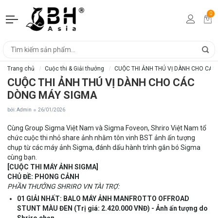
0
Trang chủ
Cuộc thi & Giải thưởng
CUỘC THI ẢNH THÚ VỊ DÀNH CHO CÁC
CUỘC THI ẢNH THÚ VỊ DÀNH CHO CÁC
DÒNG MÁY SIGMA
bởi: Admin
26/01/2026
Cùng Group Sigma Việt Nam và Sigma Foveon, Shriro Việt Nam tổ
chức cuộc thi nhỏ share ảnh nhằm tôn vinh BST ảnh ấn tượng
chụp từ các máy ảnh Sigma, đánh dấu hành trình gắn bó Sigma
cùng bạn.
[CUỘC THI MÁY ẢNH SIGMA]
CHỦ ĐỀ: PHONG CẢNH
PHẦN THƯỞNG SHRIRO VN TÀI TRỢ:
01 GIẢI NHẤT:
BALO MÁY ẢNH MANFROTTO OFFROAD
STUNT MÀU ĐEN (Trị giá: 2.420.000 VNĐ) - Ảnh ấn tượng do