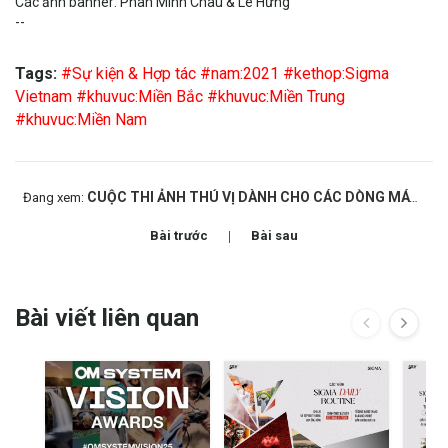
Các ảnh banner: Phan Minh Châu & Lê Hưng
--
Tags:
#Sự kiện & Hợp tác
#nam:2021
#kethop:Sigma
Vietnam
#khuvuc:Miền Bắc
#khuvuc:Miền Trung
#khuvuc:Miền Nam
CUỘC THI ẢNH THÚ VỊ DÀNH CHO CÁC DÒNG MÁY SIGMA
Đang xem:
Bài trước
Bài sau
Bài viết liên quan