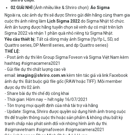
Shriro chọn.
02 GIẢI NHÌ
(Ảnh nhiều like & Shriro chọn):
Áo Sigma
Ngoài ra, các ảnh dự thi sẽ được Shriro gửi đến hãng cùng tham gia
cuộc thi ảnh riêng làm
Lịch Sigma 2022
do Sigma Nhật tổ chức.
Ảnh ấn tượng được hãng tuyển chọn sẽ vinh dự có mặt trên lịch
Sigma 2022 và nhận 1 phần quà nhỏ riêng từ Sigma Nhật.
Yêu cầu thiết bị:
Tất cả dòng máy ảnh Sigma (fp/fp L, SD, sd
Quattro series, DP Merrill series, and dp Quattro series)
THỂ LỆ:
- Post ảnh dự thi lên Group Sigma Foveon và
Sigma Việt Nam
kèm
hashtag
#sigmacamera2021
- Gửi file dự thi chất lượng cao về
email:
imaging@shriro.com.vn
kèm tên tác giả và link Facebook
ảnh dự thi. Bắt buộc giữ file gốc (RAW hoặc TIFF). Mỗi member
được dự thi 02 ảnh.
- Share bài dự thi chế độ công khai
- Thời gian: Hôm nay – hết ngày 16/07/2021
- Tôn trọng mọi quyết định của nhà tài trợ và hãng
- Update: Sigma, Shriro được quyền sử dụng hình ảnh trong cuộc
thi để truyền thông cuộc thi hoặc sản phẩm & không chịu bất kỳ
tranh chấp nào phát sinh đối với những hình ảnh dự thi.
#sigmavietnam
#sigmafoveon
#sigmacamera2021