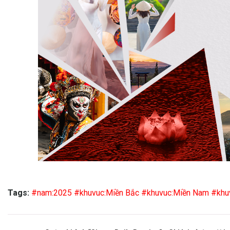
Tags:
#nam:2025
#khuvuc:Miền Bắc
#khuvuc:Miền Nam
#khu