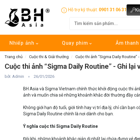
Hỗ trợ kỹ thuật:
0901 31 06 31
Kí
Nhiếp ảnh
Quay phim
Âm than
Trang chủ
Cuộc thi & Giải thưởng
Cuộc thi ảnh “Sigma Daily Routine” -
Cuộc thi ảnh “Sigma Daily Routine” - Ghi lại
bởi: Admin
26/01/2026
BH Asia và Sigma Vietnam chính thức khởi động cuộc thi ảnh
ảnh và muốn chia sẻ những khoảnh khắc đời thường đầy cả
Không giới hạn độ tuổi, giới tính hay vị trí địa lý, chỉ cầ
Sigma Daily Routine chính là nơi dành cho bạn.
Ý nghĩa cuộc thi Sigma Daily Routine
Đôi khi, những khoảnh khắc giản dị nhất lại chứa đựng vẻ đ