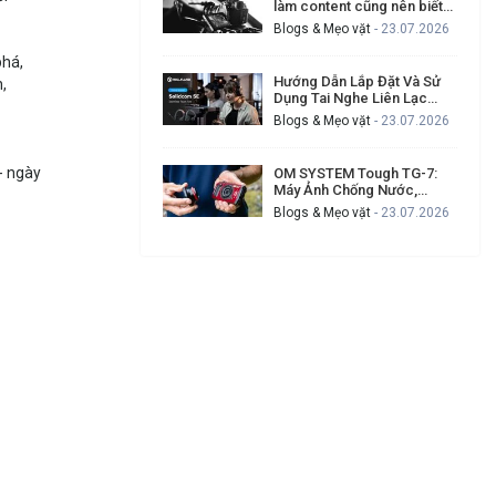
làm content cũng nên biết
để tạo video chuyên nghiệp
Blogs & Mẹo vặt
- 23.07.2026
hơn
phá,
Hướng Dẫn Lắp Đặt Và Sử
,
Dụng Tai Nghe Liên Lạc
Hollyland Solidcom SE Cho
Blogs & Mẹo vặt
- 23.07.2026
Ekip Quay Phim Đông Người
- ngày
OM SYSTEM Tough TG-7:
Máy Ảnh Chống Nước,
Chống Va Đập Cho Ai
Blogs & Mẹo vặt
- 23.07.2026
Thường Xuyên Gặp Sự Cố
Khi Quay Ngoài Trời?