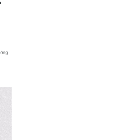
n
hường