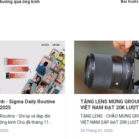
 thường qua ống kính
Bài trước
nh - Sigma Daily Routine
TẶNG LENS MỪNG GROU
/2025
VIỆT NAM ĐẠT 20K LƯỢ
Routine - Ghi lại vẻ đẹp đời
TẶNG LENS - CHÀO MỪNG GR
hủ đề tháng 11:
VIỆT NAM SẮP ĐẠT 20K LƯỢ
 Không cần những
CHỦ ĐỀ: ỐNG KÍNH BẠN YÊU T
 2026
26 Tháng 01, 2026
 kỳ, cũng không cần những
bạn nhìn lại hành trình 2022 vớ