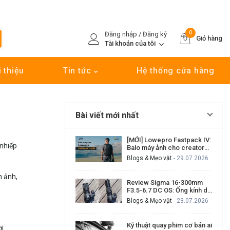
0
Đăng nhập / Đăng ký
Giỏ hàng
Tài khoản của tôi
i thiệu
Tin tức
Hệ thống cửa hàng
Bài viết mới nhất
[MỚI] Lowepro Fastpack IV:
 nhiếp
Balo máy ảnh cho creator
cần đi nhanh, lấy máy nhanh
Blogs & Mẹo vặt
- 29.07.2026
h ảnh,
Review Sigma 16-300mm
F3.5-6.7 DC OS: Ống kính du
lịch đa dụng có đáng mua?
Blogs & Mẹo vặt
- 23.07.2026
Kỹ thuật quay phim cơ bản ai
ời