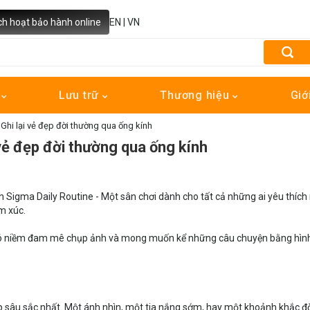
ch hoạt bảo hành online
EN
|
VN
h
Lưu trữ
Thương hiệu
Giớ
 Ghi lại vẻ đẹp đời thường qua ống kính
 vẻ đẹp đời thường qua ống kính
 Sigma Daily Routine - Một sân chơi dành cho tất cả những ai yêu thích
m xúc.
n bạn có niềm đam mê chụp ảnh và mong muốn kể những câu chuyện bằng hìn
ẹp sâu sắc nhất. Một ánh nhìn, một tia nắng sớm, hay một khoảnh khắc đ