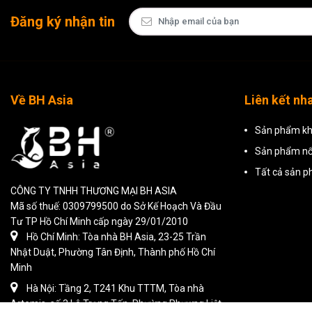
Đăng ký nhận tin
Về BH Asia
Liên kết nh
Sản phẩm kh
Sản phẩm nổ
Tất cả sản 
CÔNG TY TNHH THƯƠNG MẠI BH ASIA
Mã số thuế: 0309799500 do Sở Kế Hoạch Và Đầu
Tư TP Hồ Chí Minh cấp ngày 29/01/2010
Hồ Chí Minh: Tòa nhà BH Asia, 23-25 Trần
Nhật Duật, Phường Tân Định, Thành phố Hồ Chí
Minh
Hà Nội: Tầng 2, T241 Khu TTTM, Tòa nhà
Artemis, số 3 Lê Trọng Tấn, Phường Phương Liệt,