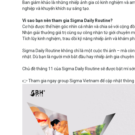
Ban giám khảo là những nhiếp ảnh gia có kinh nghiệm và am 
nghiệp và khuyến khích sự sáng tạo.
Vì sao bạn nên tham gia Sigma Daily Routine?
Cơ hội được thể hiện góc nhìn cá nhân và chia sẻ với cộng đ
Nhận giải thưởng giá trị cùng sự công nhận từ giới chuyên m
Tích lũy kinh nghiệm, trau dồi kỹ năng nhiếp ảnh và khám 
Sigma Daily Routine không chỉ là một cuộc thi ảnh – mà còn l
nhật. Dù bạn là người mới bắt đầu hay nhiếp ảnh gia chuyên
Chủ đề tháng 11 của Sigma Daily Routine sẽ được bật mí sớ
👉 Tham gia ngay group Sigma Vietnam để cập nhật thông t