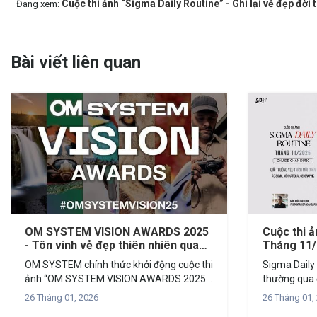
Cuộc thi ảnh “Sigma Daily Routine” - Ghi lại vẻ đẹp đời
Đang xem:
Bài viết liên quan
OM SYSTEM VISION AWARDS 2025
Cuộc thi ả
- Tôn vinh vẻ đẹp thiên nhiên qua
Tháng 11
lăng kính nhiếp ảnh
OM SYSTEM chính thức khởi động cuộc thi
Sigma Daily 
ảnh “OM SYSTEM VISION AWARDS 2025”,
thường qua ống kính C
nơi tôn vinh những nhiếp ảnh gia có tầm
Chân dung con người
26 Tháng 01, 2026
26 Tháng 01,
nhìn sáng tạo và niềm đam mê khám phá
bức ảnh cầu