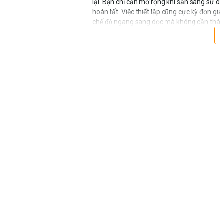
lại. Bạn chỉ cần mở rộng khi sẵn sàng sử
hoàn tất. Việc thiết lập cũng cực kỳ đơn g
chế độ ngang sang dọc mà không cần tháo
nhanh Quick Power Lock, giúp bạn dễ dà
từng chân máy một cách độc lập để có sự l
Hệ thống khóa thực tế, linh hoạt và an to
ảnh này trở nên đáng tin cậy và đầy sáng
chính xác khi điều chỉnh chân hoặc góc 
động mượt mà mà không bị cản trở khi cầ
Sections Tripod Black
cũng có thể kết h
cách dễ dàng, mang lại cho bạn sự linh hoạ
LỢI ÍCH KHI MUA HÀNG CHÍNH
Hoàn thuế lên đến 10% cho người nước n
- Nhận đặc quyền bảo hành chính hãng
- Hỗ trợ kiểm tra, bảo hành sản phẩm tro
- Ưu đãi quẹt thẻ không tính phí, trả góp 
- Miễn phí ship đơn từ 1 triệu