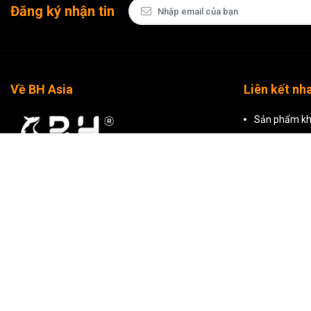
Đăng ký nhận tin
Về BH Asia
Liên kết nh
Sản phẩm kh
Sản phẩm nổ
Tất cả sản 
CÔNG TY TNHH THƯƠNG MẠI BH ASIA
Mã số thuế: 0309799500 do Sở Kế Hoạch Và Đầu
Tư TP Hồ Chí Minh cấp ngày 29/01/2010
Hồ Chí Minh: Tòa nhà BH Asia, 23-25 Trần
Nhật Duật, Phường Tân Định, Thành phố Hồ Chí
Minh
Hà Nội: Tầng 2, T241 Khu TTTM, Tòa nhà
Artemis, số 3 Lê Trọng Tấn, Phường Phương Liệt,
Hà Nội