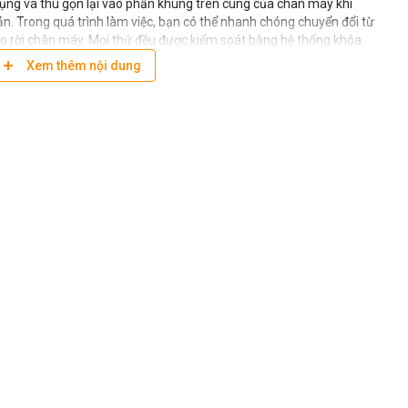
 dụng và thu gọn lại vào phần khung trên cùng của chân máy khi
iản. Trong quá trình làm việc, bạn có thể nhanh chóng chuyển đổi từ
 rời chân máy. Mọi thứ đều được kiểm soát bằng hệ thống khóa
ng khóa hoặc mở khóa từng đoạn. Bạn thậm chí có thể mở rộng
Xem thêm nội dung
inh hoạt tuyệt đối.
àn này cũng giúp giữ mọi thứ chắc chắn và ổn định, khiến chân máy
 tạo. Mức cân bằng bong bóng tích hợp cũng giúp bạn có góc nhìn
chụp. Bạn cũng có thể xoay đầu máy ảnh hoàn toàn, đảm bảo chuyển
n thao tác nhanh.
Chân máy ảnh Manfrotto 190 Carbon Fiber 3-
ợp với các phụ kiện hữu ích như đèn flash hoặc tấm phản sáng một
t tối đa để điều chỉnh theo yêu cầu công việc.
 HÃNG TẠI BH ASIA
goài
(
xem tại đây
)
/ Tax refund up to 10% for foreigners
(
see here
)
ng thời gian và phạm vi bảo hành
0%