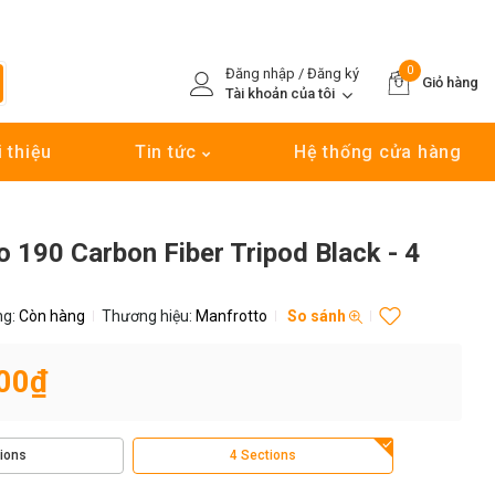
0
Đăng nhập / Đăng ký
Giỏ hàng
Tài khoản của tôi
i thiệu
Tin tức
Hệ thống cửa hàng
 190 Carbon Fiber Tripod Black - 4
ng:
Còn hàng
Thương hiệu:
Manfrotto
So sánh
00₫
ions
4 Sections