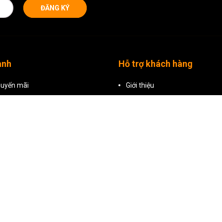
ĐĂNG KÝ
anh
Hỗ trợ khách hàng
uyến mãi
Giới thiệu
i bật
Kích hoạt bảo hành online
phẩm
Chính sách bảo hành
Hướng dẫn đặt hàng
Chính sách đổi trả
Chính sách bảo mật
Điều khoản dịch vụ
Liên hệ