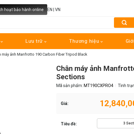
ch hoạt bảo hành online
EN
|
VN
h
Lưu trữ
Thương hiệu
Giớ
 máy ảnh Manfrotto 190 Carbon Fiber Tripod Black
Chân máy ảnh Manfrotto
Sections
Mã sản phẩm:
MT190CXPRO4
Tình trạ
12,840,0
Giá:
3 Sect
Tiêu đề: