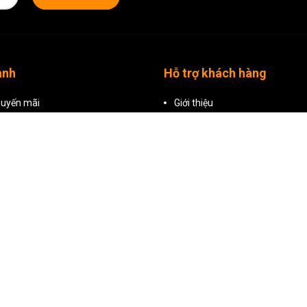
anh
Hỗ trợ khách hàng
uyến mãi
Giới thiệu
i bật
Kích hoạt bảo hành online
phẩm
Chính sách bảo hành
Hướng dẫn đặt hàng
Chính sách đổi trả
Chính sách bảo mật
Điều khoản dịch vụ
Liên hệ