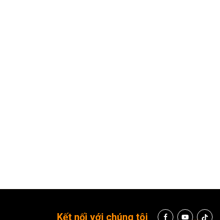
h ảnh có tại Showroom BH Asia. Quý khách vui lòng gọi Hotline 077
 tiếp
Fanpage BH Asia
để được hỗ trợ và tư vấn nhanh nhất
ần Nhật Duật, Phường Tân Định, Thành phố Hồ Chí Minh
 Artemis, số 3 Lê Trọng Tấn, Phường Phương Liệt, Hà Nội
Kết nối với chúng tôi