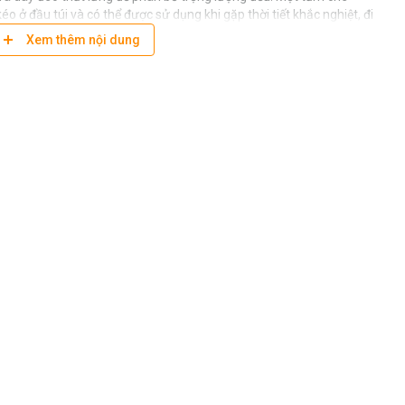
 ở đầu túi và có thể được sử dụng khi gặp thời tiết khắc nghiệt, đi
chặn những ngón tay tò mò mở khóa thiết bị của bạn khi bạn không
Xem thêm nội dung
-3 ống kính
ay lên phía trước để mở khi đang mang túi trên hông
h bảng 8""
I BH ASIA
ngoài
(
xem tại đây
)
/ Tax refund up to 10% for foreigners
(
see
 thời gian và phạm vi bảo hành
0%