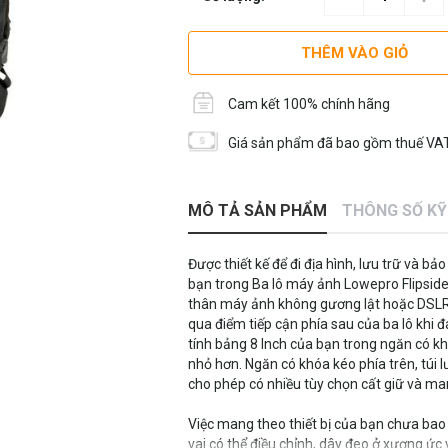
THÊM VÀO GIỎ
Cam kết 100% chính hãng
Giá sản phẩm đã bao gồm thuế VAT
MÔ TẢ SẢN PHẨM
THÔNG SỐ K
Được thiết kế để đi địa hình, lưu trữ và b
bạn trong Ba lô máy ảnh Lowepro Flipsid
thân máy ảnh không gương lật hoặc DSLR 
qua điểm tiếp cận phía sau của ba lô khi 
tính bảng 8 Inch của bạn trong ngăn có kh
nhỏ hơn. Ngăn có khóa kéo phía trên, túi
cho phép có nhiều tùy chọn cất giữ và ma
Việc mang theo thiết bị của bạn chưa ba
vai có thể điều chỉnh, dây đeo ở xương ức