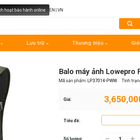
ch hoạt bảo hành online
EN
|
VN
h
Lưu trữ
Thương hiệu
Giớ
Balo máy ảnh Lowepro F
Mã sản phẩm:
LP37014-PWW
Tình trạn
3,650,00
Giá:
Tiêu đề:
Số lượng: