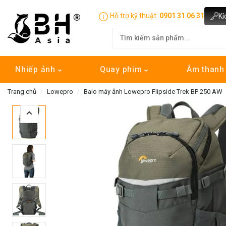
Hỗ trợ kỹ thuật:
0901 31 06 31
Kí
Nhiếp ảnh
Quay phim
Âm than
Trang chủ
Lowepro
Balo máy ảnh Lowepro Flipside Trek BP 250 AW