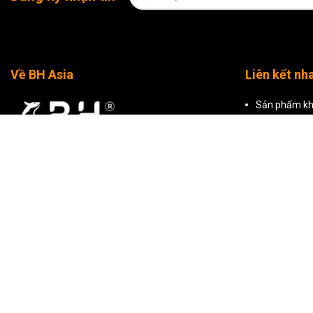
Về BH Asia
Liên kết nh
Sản phẩm kh
Sản phẩm nổ
Tất cả sản 
CÔNG TY TNHH THƯƠNG MẠI BH ASIA
Mã số thuế: 0309799500 do Sở Kế Hoạch Và Đầu
Tư TP Hồ Chí Minh cấp ngày 29/01/2010
Hồ Chí Minh: Tòa nhà BH Asia, 23-25 Trần
Nhật Duật, Phường Tân Định, Thành phố Hồ Chí
Minh
Hà Nội: Tầng 2, T241 Khu TTTM, Tòa nhà
Artemis, số 3 Lê Trọng Tấn, Phường Phương Liệt,
Hà Nội