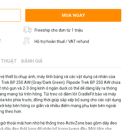
MUA NGAY
Freeship cho đơn từ 1 triệu
.
Hỗ trợ hoàn thuế / VAT refund
Ỹ THUẬT
ĐÁNH GIÁ
ảo vệ thiết bị chụp ảnh, máy tính bảng và các vật dụng cá nhân của
e Trek BP 250 AW (Gray/Dark Green). Flipside Trek BP 250 AW chứa
nhỏ gọn và 2-3 ống kính ở ngăn dưới có thể dễ dàng lấy ra thông
đang mang túi trên hông. Túi treo có đệm lót CradleFit bảo vệ máy
óa kéo phía trước, đồng thời giúp sắp xếp bổ sung cho các vật dụng
 lưới kép bên hông co giãn và nhiều điểm mang phụ kiện bên ngoài
ng theo hơn.
o giờ thoải mái hơn nhờ hệ thống treo ActivZone bao gồm dây đeo
 và dây đeo thắt lưng để phân bổ trọng lượng đều. Một tấm che