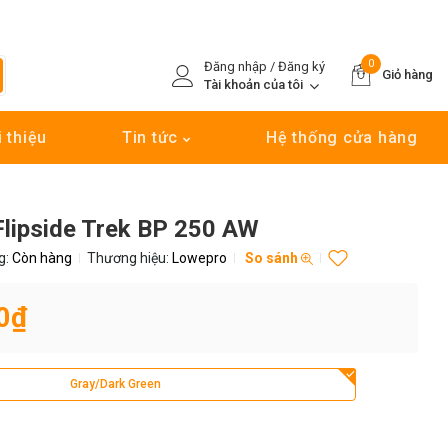
0
Đăng nhập / Đăng ký
Giỏ hàng
Tài khoản của tôi
i thiệu
Tin tức
Hệ thống cửa hàng
lipside Trek BP 250 AW
g:
Còn hàng
Thương hiệu:
Lowepro
So sánh
0₫
Gray/Dark Green